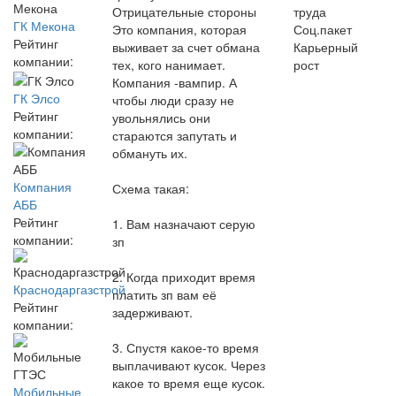
Отрицательные стороны
труда
ГК Мекона
Это компания, которая
Соц.пакет
Рейтинг
выживает за счет обмана
Карьерный
компании:
тех, кого нанимает.
рост
Компания -вампир. А
ГК Элсо
чтобы люди сразу не
Рейтинг
увольнялись они
компании:
стараются запутать и
обмануть их.
Компания
Схема такая:
АББ
Рейтинг
1. Вам назначают серую
компании:
зп
2. Когда приходит время
Краснодаргазстрой
платить зп вам её
Рейтинг
задерживают.
компании:
3. Спустя какое-то время
выплачивают кусок. Через
какое то время еще кусок.
Мобильные