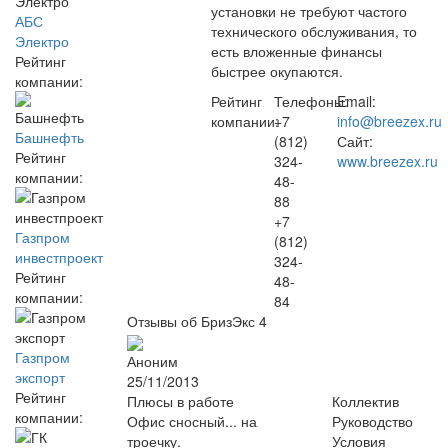
установки не требуют частого
АБС
технического обслуживания, то
Электро
есть вложенные финансы
Рейтинг
быстрее окупаются.
компании:
Рейтинг
Телефоны:
Email:
компании:
+7
info@breezex.ru
Башнефть
(812)
Сайт:
Рейтинг
324-
www.breezex.ru
компании:
48-
88
+7
Газпром
(812)
инвестпроект
324-
Рейтинг
48-
компании:
84
Отзывы об БризЭкс
4
Газпром
Аноним
экспорт
25/11/2013
Рейтинг
Плюсы в работе
Коллектив
компании:
Офис сносный... на
Руководство
троечку.
Условия