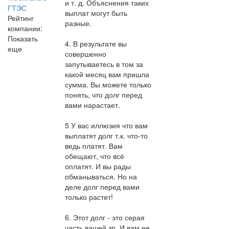
и т. д. Объяснения таких
ГТЭС
выплат могут быть
Рейтинг
разные.
компании:
Показать
4. В результате вы
еще
совершенно
запутываетесь в том за
какой месяц вам пришла
сумма. Вы можете только
понять, что долг перед
вами нарастает.
5 У вас иллюзия что вам
выплатят долг т.к. что-то
ведь платят. Вам
обещают, что всё
оплатят. И вы рады
обманываться. Но на
деле долг перед вами
только растет!
6. Этот долг - это серая
часть вашей зп. И вам ее