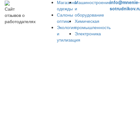
Магазины
Машиностроение
info@mnenie-
одежды
и
sotrudnikov.r
Сайт
Салоны
оборудование
отзывов о
оптики
Химическая
работодателях
Экология
промышленность
и
Электроника
утилизация