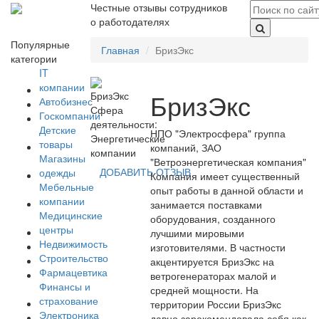
Честные отзывы сотрудников
о работодателях
Популярные
Главная
БризЭкс
категории
IT
компании
БризЭкс
Автобизнес
Сфера
Госкомпании
деятельности:
Детские
НПО "Электросфера" группа
Энергетические
товары
компаний, ЗАО
компании
Магазины
"Ветроэнергетическая компания"
ДОБАВИТЬ ОТЗЫВ
одежды
Компания имеет существенный
Мебельные
опыт работы в данной области и
компании
занимается поставками
Медицинские
оборудования, созданного
центры
лучшими мировыми
Недвижимость
изготовителями. В частности
Строительство
акцентируется БризЭкс на
Фармацевтика
ветрогенераторах малой и
Финансы и
средней мощности. На
страхование
территории России БризЭкс
Электроника
давно зарекомендовала себя как