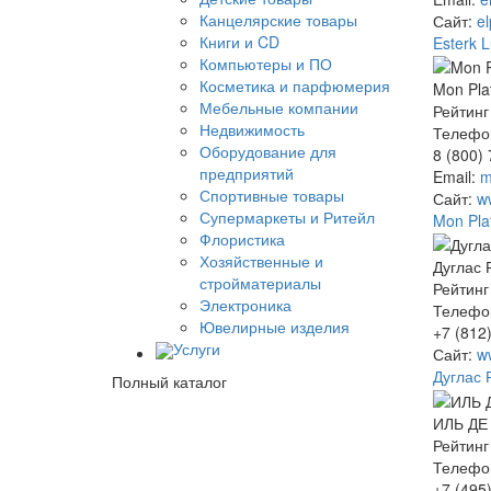
Канцелярские товары
Сайт:
el
Книги и CD
Esterk 
Компьютеры и ПО
Косметика и парфюмерия
Mon Pla
Мебельные компании
Рейтинг
Недвижимость
Телефо
Оборудование для
8 (800)
предприятий
Email:
m
Спортивные товары
Сайт:
w
Супермаркеты и Ритейл
Mon Pla
Флористика
Хозяйственные и
Дуглас 
стройматериалы
Рейтинг
Электроника
Телефо
Ювелирные изделия
+7 (812
Услуги
Сайт:
w
Дуглас 
Полный каталог
ИЛЬ ДЕ
Рейтинг
Телефо
+7 (495