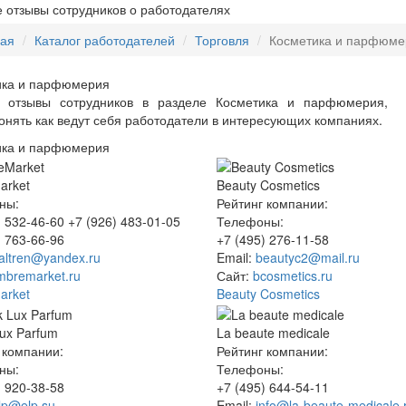
 отзывы сотрудников о работодателях
ная
Каталог работодателей
Торговля
Косметика и парфюме
ика и парфюмерия
е отзывы сотрудников в разделе Косметика и парфюмерия,
онять как ведут себя работодатели в интересующих компаниях.
ика и парфюмерия
arket
Beauty Cosmetics
ны:
Рейтинг компании:
) 532-46-60 +7 (926) 483-01-05
Телефоны:
) 763-66-96
+7 (495) 276-11-58
altren@yandex.ru
Email:
beautyc2@mail.ru
mbremarket.ru
Сайт:
bcosmetics.ru
arket
Beauty Cosmetics
Lux Parfum
La beaute medicale
 компании:
Рейтинг компании:
ны:
Телефоны:
) 920-38-58
+7 (495) 644-54-11
lp@elp.su
Email:
info@la-beaute-medicale.