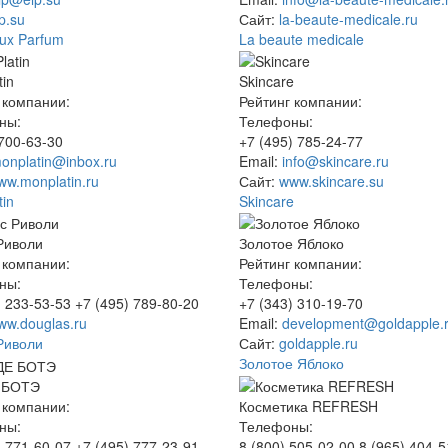
p.su
Сайт:
la-beaute-medicale.ru
Lux Parfum
La beaute medicale
tin
Skincare
 компании:
Рейтинг компании:
ны:
Телефоны:
 700-63-30
+7 (495) 785-24-77
onplatin@inbox.ru
Email:
info@skincare.ru
ww.monplatin.ru
Сайт:
www.skincare.su
tin
Skincare
Риволи
Золотое Яблоко
 компании:
Рейтинг компании:
ны:
Телефоны:
) 233-53-53 +7 (495) 789-80-20
+7 (343) 310-19-70
ww.douglas.ru
Email:
development@goldapple.
Риволи
Сайт:
goldapple.ru
Золотое Яблоко
 БОТЭ
 компании:
Косметика REFRESH
ны:
Телефоны:
) 771-60-07 +7 (495) 777-23-91
8 (800) 505-02-00 8 (965) 404-