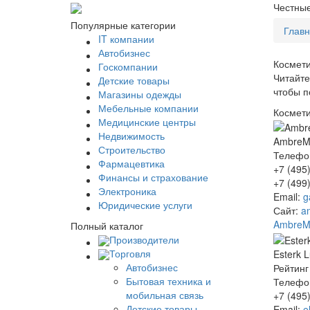
Честные
Популярные категории
Глав
IT компании
Автобизнес
Космет
Госкомпании
Читайт
Детские товары
чтобы п
Магазины одежды
Мебельные компании
Космет
Медицинские центры
Недвижимость
AmbreM
Строительство
Телефо
Фармацевтика
+7 (495
Финансы и страхование
+7 (499
Электроника
Email:
g
Юридические услуги
Сайт:
a
AmbreM
Полный каталог
Производители
Торговля
Esterk 
Автобизнес
Рейтинг
Бытовая техника и
Телефо
мобильная связь
+7 (495
Детские товары
Email:
e