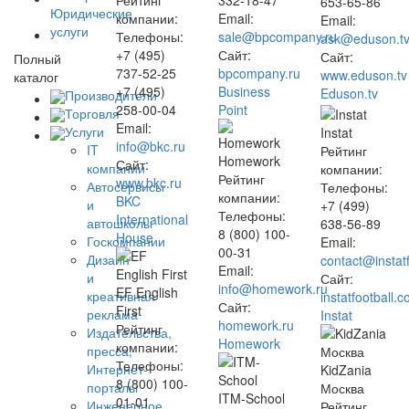
Рейтинг
332-18-47
653-65-86
Юридические
компании:
Email:
Email:
услуги
Телефоны:
sale@bpcompany.ru
ask@eduson.t
+7 (495)
Сайт:
Сайт:
Полный
737-52-25
bpcompany.ru
www.eduson.tv
каталог
+7 (495)
Business
Eduson.tv
Производители
258-00-04
Point
Торговля
Email:
Услуги
Instat
info@bkc.ru
IT
Рейтинг
Homework
Сайт:
компании
компании:
Рейтинг
www.bkc.ru
Автосервисы
Телефоны:
компании:
BKC
и
+7 (499)
Телефоны:
International
автошколы
638-56-89
8 (800) 100-
House
Госкомпании
Email:
00-31
Дизайн
contact@instat
Email:
и
Сайт:
info@homework.ru
EF English
креативная
instatfootball.
Сайт:
First
реклама
Instat
homework.ru
Рейтинг
Издательства,
Homework
компании:
пресса,
Телефоны:
Интернет-
KidZania
8 (800) 100-
порталы
Москва
ITM-School
01-01
Инженерное
Рейтинг