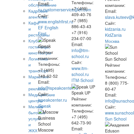
Телефоны:
Email:
обслуживание
компании:
+7 (499)
ru.customerservice@ef.com
Кадровые
Email:
409-40-76
Сайт:
агентства
slava.kuteev@k
+7 (985)
www.englishfirst.ru
Кафе
Сайт:
886-43-43
EF English
и
kidzania.ru
+7 (916)
First
рестораны
KidZania
234-07-00
Клубы,
Москва
Email:
iSpeak
гостиницы,
info@itm-
Рейтинг
кинотеатры
school.ru
компании:
Логистика
Sun School
Сайт:
Телефоны:
и
Рейтинг
www.itm-
+7 (495)
транспорт
компании:
school.ru
748-62-52
Маркетинг
Телефоны:
ITM-School
Email:
и
8 (800) 775-
info@ispeakcenter.ru
реклама
60-47
Speak UP
Сайт:
Медицинские
Email:
Рейтинг
ispeakcenter.ru
центры
info@sunschoo
компании:
iSpeak
Мелкие
Сайт:
Телефоны:
бытовые
www.sunschool
+7 (495)
услуги
Sun School
642-73-90
и
Email:
Moscow
ЖКХ