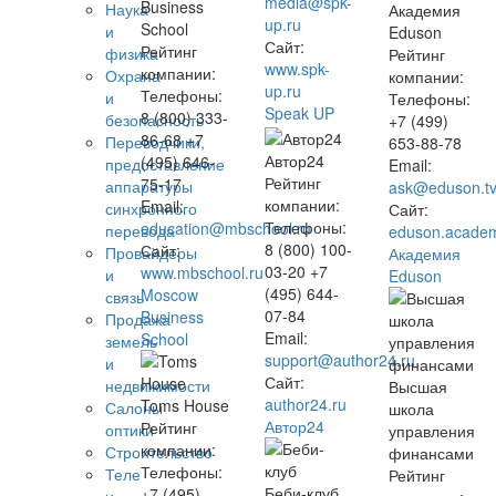
media@spk-
Business
Наука
Академия
up.ru
School
и
Eduson
Сайт:
Рейтинг
физика
Рейтинг
www.spk-
компании:
Охрана
компании:
up.ru
Телефоны:
и
Телефоны:
Speak UP
8 (800) 333-
безопасность
+7 (499)
86-68 +7
Переводчики,
653-88-78
Автор24
(495) 646-
предоставление
Email:
Рейтинг
75-17
аппаратуры
ask@eduson.t
компании:
Email:
синхронного
Сайт:
Телефоны:
education@mbschool.ru
перевода
eduson.acade
8 (800) 100-
Сайт:
Провайдеры
Академия
03-20 +7
www.mbschool.ru
и
Eduson
(495) 644-
Moscow
связь
07-84
Business
Продажа
Email:
School
земель
support@author24.ru
и
Сайт:
недвижимости
Высшая
author24.ru
Toms House
Салоны
школа
Автор24
Рейтинг
оптики
управления
компании:
Строительство
финансами
Телефоны:
Теле
Рейтинг
Беби-клуб
+7 (495)