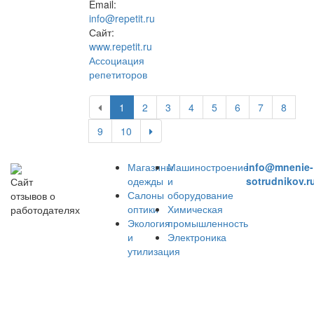
Email:
info@repetit.ru
Сайт:
www.repetit.ru
Ассоциация
репетиторов
1
2
3
4
5
6
7
8
9
10
Магазины
Машиностроение
info@mnenie-
одежды
и
sotrudnikov.r
Сайт
Салоны
оборудование
отзывов о
оптики
Химическая
работодателях
Экология
промышленность
и
Электроника
утилизация