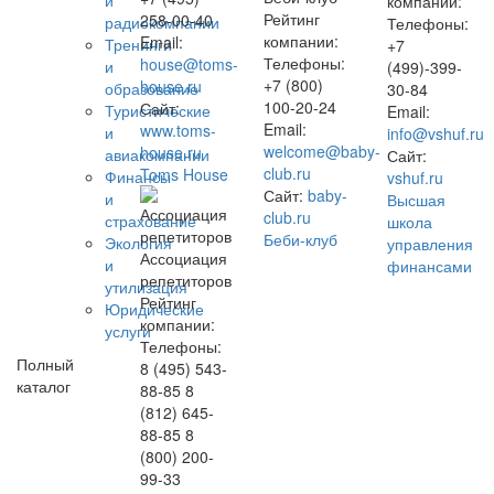
и
компании:
Рейтинг
258-00-40
радиокомпании
Телефоны:
компании:
Email:
Тренинги
+7
Телефоны:
house@toms-
и
(499)-399-
+7 (800)
house.ru
образование
30-84
100-20-24
Сайт:
Туристические
Email:
Email:
www.toms-
и
info@vshuf.ru
welcome@baby-
house.ru
авиакомпании
Сайт:
club.ru
Toms House
Финансы
vshuf.ru
Сайт:
baby-
и
Высшая
club.ru
страхование
школа
Беби-клуб
Экология
управления
Ассоциация
и
финансами
репетиторов
утилизация
Рейтинг
Юридические
компании:
услуги
Телефоны:
Полный
8 (495) 543-
каталог
88-85 8
(812) 645-
88-85 8
(800) 200-
99-33