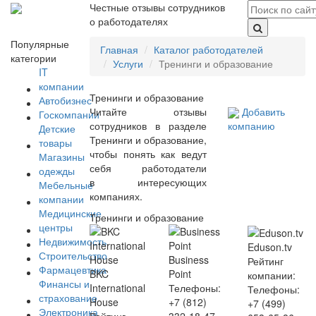
Честные отзывы сотрудников
о работодателях
Популярные
Главная
Каталог работодателей
категории
Услуги
Тренинги и образование
IT
компании
Тренинги и образование
Автобизнес
Читайте отзывы
Добавить
Госкомпании
сотрудников в разделе
компанию
Детские
Тренинги и образование,
товары
чтобы понять как ведут
Магазины
себя работодатели
одежды
в интересующих
Мебельные
компаниях.
компании
Медицинские
Тренинги и образование
центры
Недвижимость
Eduson.tv
Строительство
Business
Рейтинг
Фармацевтика
BKC
Point
компании:
Финансы и
International
Телефоны:
Телефоны:
страхование
House
+7 (812)
+7 (499)
Электроника