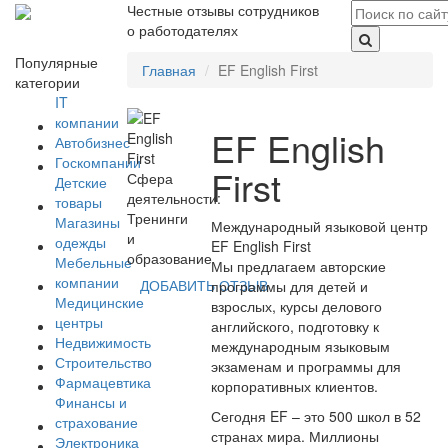
Честные отзывы сотрудников
о работодателях
Популярные
Главная
EF English First
категории
IT
компании
EF English
Автобизнес
Госкомпании
First
Сфера
Детские
деятельности:
товары
Тренинги
Магазины
Международный языковой центр
и
одежды
EF English First
образование
Мебельные
Мы предлагаем авторские
компании
ДОБАВИТЬ ОТЗЫВ
программы для детей и
Медицинские
взрослых, курсы делового
центры
английского, подготовку к
Недвижимость
международным языковым
Строительство
экзаменам и программы для
Фармацевтика
корпоративных клиентов.
Финансы и
Сегодня EF – это 500 школ в 52
страхование
странах мира. Миллионы
Электроника