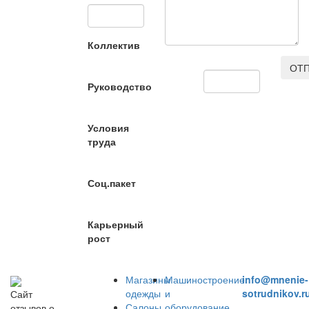
Коллектив
ОТП
Руководство
Условия
труда
Соц.пакет
Карьерный
рост
Магазины
Машиностроение
info@mnenie-
одежды
и
sotrudnikov.r
Сайт
Салоны
оборудование
отзывов о