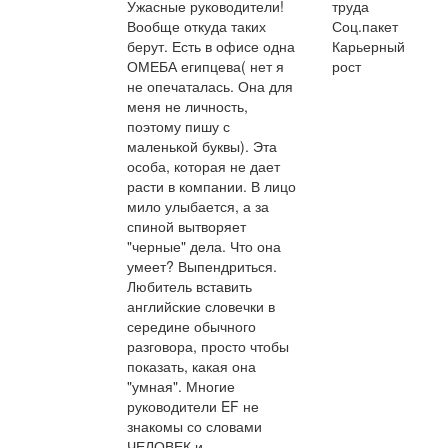
Ужасные руководители!
труда
Вообще откуда таких
Соц.пакет
берут. Есть в офисе одна
Карьерный
ОМЕБА египцева( нет я
рост
не опечаталась. Она для
меня не личность,
поэтому пишу с
маленькой буквы). Эта
особа, которая не дает
расти в компании. В лицо
мило улыбается, а за
спиной вытворяет
"черные" дела. Что она
умеет? Выпендриться.
Любитель вставить
английские словечки в
середине обычного
разговора, просто чтобы
показать, какая она
"умная". Многие
руководители EF не
знакомы со словами
ЧЕЛОВЕК и