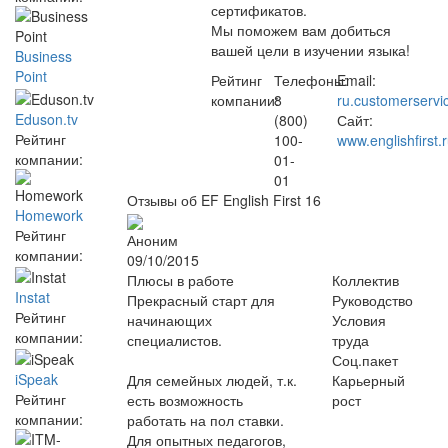
сертификатов.
Мы поможем вам добиться
вашей цели в изучении языка!
Business
Point
Рейтинг
Телефоны:
Email:
компании:
8
ru.customerserv
Eduson.tv
(800)
Сайт:
Рейтинг
100-
www.englishfirst.
компании:
01-
01
Отзывы об EF English First
16
Homework
Рейтинг
Аноним
компании:
09/10/2015
Плюсы в работе
Коллектив
Instat
Прекрасный старт для
Руководство
Рейтинг
начинающих
Условия
компании:
специалистов.
труда
Соц.пакет
iSpeak
Для семейных людей, т.к.
Карьерный
Рейтинг
есть возможность
рост
компании:
работать на пол ставки.
Для опытных педагогов,