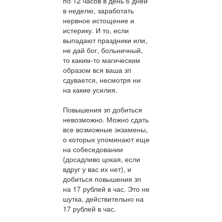
по 12 часов в день 6 дней
в неделю, заработать
нервное истощение и
истерику. И то, если
выпадают праздники или,
не дай бог, больничный,
то каким-то магическим
образом вся ваша зп
сдувается, несмотря ни
на какие усилия.
Повышения зп добиться
невозможно. Можно сдать
все возможные экзамены,
о которых упоминают еще
на собеседовании
(досадливо цокая, если
вдруг у вас их нет), и
добиться повышения зп
на 17 рублей в час. Это не
шутка, действительно на
17 рублей в час.