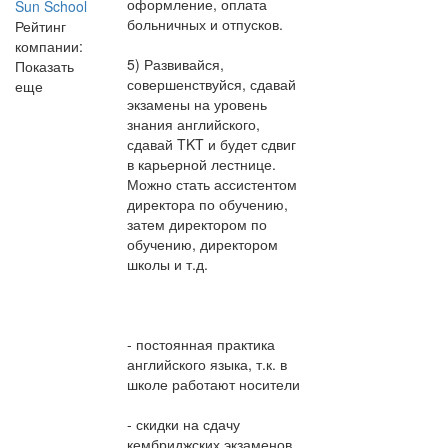
оформление, оплата
Sun School
больничных и отпусков.
Рейтинг
компании:
5) Развивайся,
Показать
совершенствуйся, сдавай
еще
экзамены на уровень
знания английского,
сдавай TKT и будет сдвиг
в карьерной лестнице.
Можно стать ассистентом
директора по обучению,
затем директором по
обучению, директором
школы и т.д.
- постоянная практика
английского языка, т.к. в
школе работают носители
- скидки на сдачу
кембриджских экзаменов