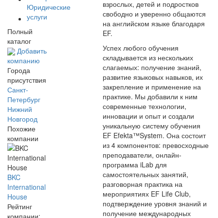
взрослых, детей и подростков
Юридические
свободно и уверенно общаются
услуги
на английском языке благодаря
Полный
EF.
каталог
Успех любого обучения
Добавить
складывается из нескольких
компанию
слагаемых: получение знаний,
Города
развитие языковых навыков, их
присутствия
закрепление и применение на
Санкт-
практике. Мы добавили к ним
Петербург
современные технологии,
Нижний
инновации и опыт и создали
Новгород
уникальную систему обучения
Похожие
EF Efekta™System. Она состоит
компании
из 4 компонентов: превосходные
преподаватели, онлайн-
программа iLab для
самостоятельных занятий,
BKC
разговорная практика на
International
мероприятиях EF Life Club,
House
подтверждение уровня знаний и
Рейтинг
получение международных
компании: