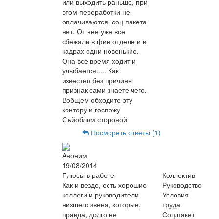
или выходить раньше, при
этом переработки не
оплачиваются, соц пакета
нет. От нее уже все
сбежали в фин отделе и в
кадрах одни новенькие.
Она все время ходит и
улыбается..... Как
известно без причины
признак сами знаете чего.
Вобщем обходите эту
контору и госпожу
Съйоблом стороной
Посмореть ответы (1)
Аноним
19/08/2014
Плюсы в работе
Коллектив
Как и везде, есть хорошие
Руководство
коллеги и руководители
Условия
низшего звена, которые,
труда
правда, долго не
Соц.пакет