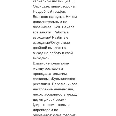
карьерной лестницы EF.
Отрицательные стороны
Неудобный график.
Большая нагрузка. Ничем
дополнительным не
позанимаешься. Вечера
все заняты. Работа в
выходные/ Разбитые
выходные/Отсутствие
двойной выплаты за
выход на работу в свой
выходной.
Взаимонепонимание
между респшен и
преподавательским
составом. Жульничество
ресепшен. Переменчивое
настроение начальства,
несогласованность между
двумя директорами
(директором школы и
директором по
обучению): одна говорит