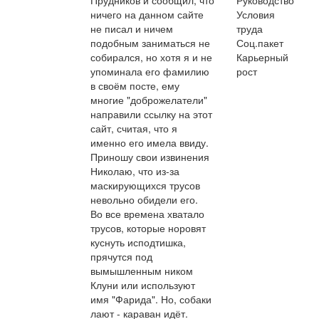
Прудников и сообщил, что
Руководство
ничего на данном сайте
Условия
не писал и ничем
труда
подобным заниматься не
Соц.пакет
собирался, но хотя я и не
Карьерный
упоминала его фамилию
рост
в своём посте, ему
многие "доброжелатели"
направили ссылку на этот
сайт, считая, что я
именно его имела ввиду.
Приношу свои извинения
Николаю, что из-за
маскирующихся трусов
невольно обидели его.
Во все времена хватало
трусов, которые норовят
куснуть исподтишка,
прячутся под
вымышленным ником
Клуни или используют
имя "Фарида". Но, собаки
лают - караван идёт.