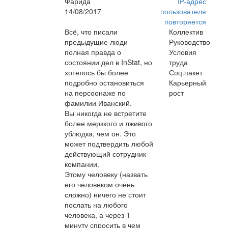
Фарида
IP-адрес
14/08/2017
пользователя
повторяется
Всё, что писали
Коллектив
предыдущие люди -
Руководство
полная правда о
Условия
состоянии дел в InStat, но
труда
хотелось бы более
Соц.пакет
подробно остановиться
Карьерный
на персоонаже по
рост
фамилии Иванский.
Вы никогда не встретите
более мерзкого и лживого
ублюдка, чем он. Это
может подтвердить любой
действующий сотрудник
компании.
Этому человеку (назвать
его человеком очень
сложно) ничего не стоит
послать на любого
человека, а через 1
минуту спросить в чем