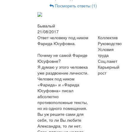
Посмореть ответы (1)
Бывалый
21/08/2017
Ответ человеку под ником
Коллектив
Фарида Юсуфовна.
Руководство
Условия
Почему не самой Фариде
труда
Юсуфовне?
Соц.пакет
Я думаю у этого человека
Карьерный
уже раздвоение личности.
рост
Человек под ником
«Фарида» и «Фарида
Юсуфовна» писал
абсолютно
противоположные тексты,
но из одного помещения.
Вы уж решите сами для
себя, то ли Вы любите
Александра, то ли нет.
Семь пятниц на неделе,