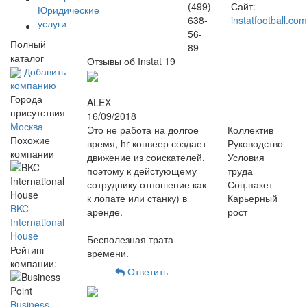
(499)
Сайт:
Юридические
638-
instatfootball.com
услуги
56-
Полный
89
каталог
Отзывы об Instat
19
Добавить
компанию
Города
ALEX
присутствия
16/09/2018
Москва
Это не работа на долгое
Коллектив
Похожие
время, hr конвеер создает
Руководство
компании
движение из соискателей,
Условия
поэтому к дейстующему
труда
сотруднику отношение как
Соц.пакет
к лопате или станку) в
Карьерный
BKC
аренде.
рост
International
House
Бесполезная трата
Рейтинг
времени.
компании:
Ответить
Business