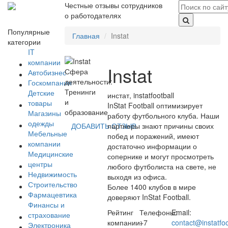
Честные отзывы сотрудников
о работодателях
Популярные
Главная
Instat
категории
IT
компании
Instat
Сфера
Автобизнес
деятельности:
Госкомпании
Тренинги
Детские
инстат, instatfootball
и
товары
InStat Football оптимизирует
образование
Магазины
работу футбольного клуба. Наши
одежды
партнеры знают причины своих
ДОБАВИТЬ ОТЗЫВ
Мебельные
побед и поражений, имеют
компании
достаточно информации о
Медицинские
сопернике и могут просмотреть
центры
любого футболиста на свете, не
Недвижимость
выходя из офиса.
Строительство
Более 1400 клубов в мире
Фармацевтика
доверяют InStat Football.
Финансы и
Рейтинг
Телефоны:
Email:
страхование
компании:
+7
contact@instatfo
Электроника