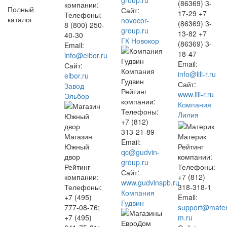
group.ru
(86369) 3-
компании:
Полный
Сайт:
17-29 +7
Телефоны:
каталог
novocor-
(86369) 3-
8 (800) 250-
group.ru
13-82 +7
40-30
ГК Новокор
(86369) 3-
Email:
18-47
info@elbor.ru
Email:
Сайт:
Компания
info@lili-r.ru
elbor.ru
Гудвин
Сайт:
Завод
Рейтинг
www.lili-r.ru
Эльбор
компании:
Компания
Телефоны:
Лилия
+7 (812)
313-21-89
Магазин
Материк
Email:
Южный
Рейтинг
qc@gudvin-
двор
компании:
group.ru
Рейтинг
Телефоны:
Сайт:
компании:
+7 (812)
www.gudvinspb.ru
Телефоны:
318-318-1
Компания
+7 (495)
Email:
Гудвин
777-08-76;
support@mater
+7 (495)
m.ru