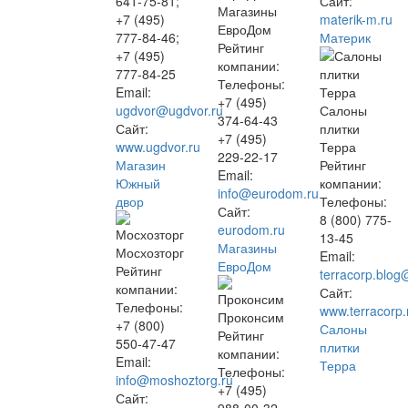
641-75-81;
Сайт:
Магазины
+7 (495)
materik-m.ru
ЕвроДом
777-84-46;
Материк
Рейтинг
+7 (495)
компании:
777-84-25
Телефоны:
Email:
+7 (495)
ugdvor@ugdvor.ru
Салоны
374-64-43
Сайт:
плитки
+7 (495)
www.ugdvor.ru
Терра
229-22-17
Магазин
Рейтинг
Email:
Южный
компании:
info@eurodom.ru
двор
Телефоны:
Сайт:
8 (800) 775-
eurodom.ru
13-45
Магазины
Мосхозторг
Email:
ЕвроДом
Рейтинг
terracorp.blo
компании:
Сайт:
Телефоны:
www.terracorp.
Проконсим
+7 (800)
Салоны
Рейтинг
550-47-47
плитки
компании:
Email:
Терра
Телефоны:
info@moshoztorg.ru
+7 (495)
Сайт: