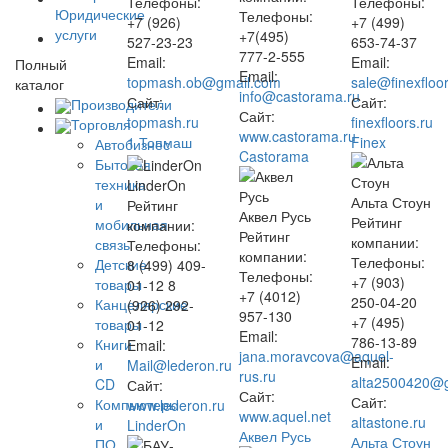
Телефоны:
Телефоны:
Юридические
Телефоны:
+7 (926)
+7 (499)
услуги
+7(495)
527-23-23
653-74-37
777-2-555
Email:
Email:
Полный
Email:
topmash.ob@gmail.com
sale@finexfloor
каталог
info@castorama.ru
Сайт:
Сайт:
Производители
Сайт:
topmash.ru
finexfloors.ru
Торговля
www.castorama.ru
1 Топмаш
Finex
Автобизнес
Castorama
Бытовая
техника
LinderOn
Альта Стоун
и
Рейтинг
Аквел Русь
Рейтинг
мобильная
компании:
Рейтинг
компании:
связь
Телефоны:
компании:
Телефоны:
Детские
8 (499) 409-
Телефоны:
+7 (903)
товары
01-12 8
+7 (4012)
250-04-20
Канцелярские
(926) 292-
957-130
+7 (495)
товары
01-12
Email:
786-13-89
Книги
Email:
jana.moravcova@aquel-
Email:
и
Mail@lederon.ru
rus.ru
alta2500420@
CD
Сайт:
Сайт:
Сайт:
Компьютеры
www.lederon.ru
www.aquel.net
altastone.ru
и
LinderOn
Аквел Русь
Альта Стоун
ПО