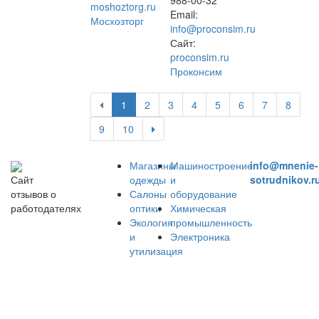
988-00-32
moshoztorg.ru
Email:
Мосхозторг
info@proconsim.ru
Сайт:
proconsim.ru
Проконсим
1
2
3
4
5
6
7
8
9
10
Магазины
Машиностроение
info@mnenie-
одежды
и
sotrudnikov.r
Сайт
Салоны
оборудование
отзывов о
оптики
Химическая
работодателях
Экология
промышленность
и
Электроника
утилизация