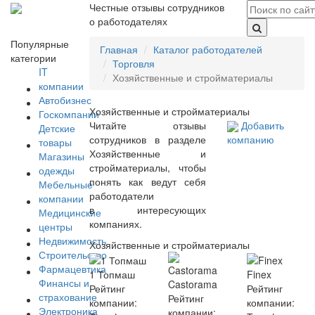
Честные отзывы сотрудников
о работодателях
Популярные
Главная
Каталог работодателей
категории
Торговля
IT
Хозяйственные и стройматериалы
компании
Автобизнес
Хозяйственные и стройматериалы
Госкомпании
Читайте отзывы
Добавить
Детские
сотрудников в разделе
компанию
товары
Хозяйственные и
Магазины
стройматериалы, чтобы
одежды
понять как ведут себя
Мебельные
работодатели
компании
в интересующих
Медицинские
компаниях.
центры
Недвижимость
Хозяйственные и стройматериалы
Строительство
Фармацевтика
1 Топмаш
Finex
Финансы и
Castorama
Рейтинг
Рейтинг
страхование
Рейтинг
компании:
компании:
Электроника
компании: