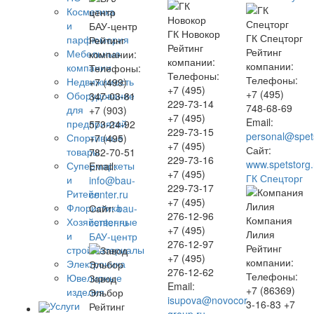
Косметика
и
БАУ-центр
ГК Новокор
ГК Спецторг
парфюмерия
Рейтинг
Рейтинг
Рейтинг
Мебельные
компании:
компании:
компании:
компании
Телефоны:
Телефоны:
Телефоны:
Недвижимость
+7 (499)
+7 (495)
+7 (495)
Оборудование
347-03-81
229-73-14
748-68-69
для
+7 (903)
+7 (495)
Email:
предприятий
573-24-92
229-73-15
personal@spets
Спортивные
+7 (495)
+7 (495)
Сайт:
товары
782-70-51
229-73-16
www.spetstorg.
Супермаркеты
Email:
+7 (495)
ГК Спецторг
и
info@bau-
229-73-17
Ритейл
center.ru
+7 (495)
Флористика
Сайт:
bau-
276-12-96
Компания
Хозяйственные
center.ru
+7 (495)
Лилия
и
БАУ-центр
276-12-97
Рейтинг
стройматериалы
+7 (495)
компании:
Электроника
276-12-62
Телефоны:
Ювелирные
Завод
Email:
+7 (86369)
изделия
Эльбор
isupova@novocor-
3-16-83 +7
Услуги
Рейтинг