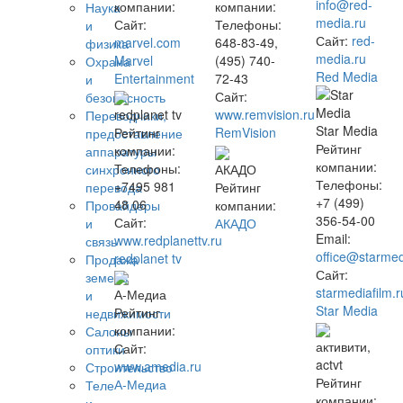
info@red-
компании:
компании:
Наука
media.ru
Сайт:
Телефоны:
и
Сайт:
red-
marvel.com
648-83-49,
физика
media.ru
Marvel
(495) 740-
Охрана
Red Media
Entertainment
72-43
и
Сайт:
безопасность
redplanet tv
www.remvision.ru
Переводчики,
Star Media
Рейтинг
RemVision
предоставление
Рейтинг
компании:
аппаратуры
компании:
Телефоны:
АКАДО
синхронного
Телефоны:
+7495 981
Рейтинг
перевода
+7 (499)
48 06
компании:
Провайдеры
356-54-00
Сайт:
АКАДО
и
Email:
www.redplanettv.ru
связь
office@starmed
redplanet tv
Продажа
Сайт:
земель
starmediafilm.r
А-Медиа
и
Star Media
Рейтинг
недвижимости
компании:
Салоны
активити,
Сайт:
оптики
actvt
www.amedia.ru
Строительство
Рейтинг
А-Медиа
Теле
компании: