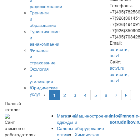
и
Телефоны:
радиокомпании
+7(495)782566
Тренинги
+7(926)361451
и
+7(926)494091
образование
+7(926)350900
Туристические
+7(495)70842
и
Email:
авиакомпании
активити,
Финансы
actvt
и
Сайт:
страхование
actvt.ru
Экология
активити,
и
actvt
утилизация
Юридические
услуги
1
2
3
4
5
6
7
Полный
каталог
Магазины
Машиностроение
info@mnenie-
одежды
и
sotrudnikov.r
Сайт
Салоны
оборудование
отзывов о
оптики
Химическая
работодателях