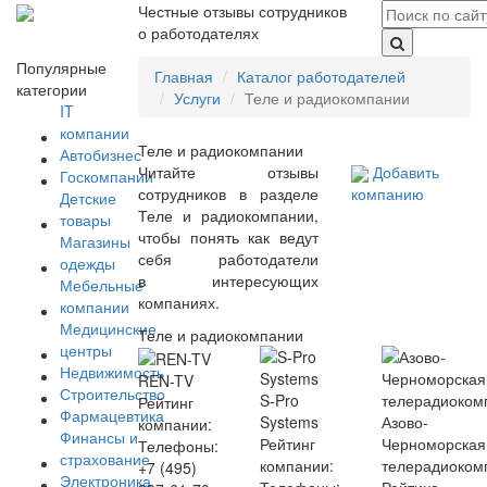
Честные отзывы сотрудников
о работодателях
Популярные
Главная
Каталог работодателей
категории
Услуги
Теле и радиокомпании
IT
компании
Теле и радиокомпании
Автобизнес
Читайте отзывы
Добавить
Госкомпании
сотрудников в разделе
компанию
Детские
Теле и радиокомпании,
товары
чтобы понять как ведут
Магазины
себя работодатели
одежды
в интересующих
Мебельные
компаниях.
компании
Медицинские
Теле и радиокомпании
центры
Недвижимость
REN-TV
Строительство
S-Pro
Рейтинг
Фармацевтика
Systems
Азово-
компании:
Финансы и
Рейтинг
Черноморская
Телефоны:
страхование
компании:
телерадиоком
+7 (495)
Электроника