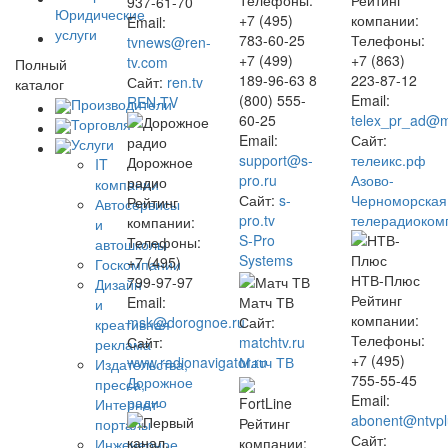
Телефоны:
Рейтинг
937-61-70
Юридические
+7 (495)
компании:
Email:
услуги
783-60-25
Телефоны:
tvnews@ren-
+7 (499)
+7 (863)
tv.com
Полный
189-96-63 8
223-87-12
Сайт:
ren.tv
каталог
(800) 555-
Email:
REN-TV
Производители
60-25
telex_pr_ad@m
Торговля
Email:
Сайт:
Услуги
support@s-
телеикс.рф
Дорожное
IT
pro.ru
Азово-
радио
компании
Сайт:
s-
Черноморская
Рейтинг
Автосервисы
pro.tv
телерадиоком
компании:
и
S-Pro
Телефоны:
автошколы
Systems
+7 (495)
Госкомпании
НТВ-Плюс
799-97-97
Дизайн
Рейтинг
Email:
Матч ТВ
и
компании:
msk@dorognoe.ru
Сайт:
креативная
Телефоны:
Сайт:
matchtv.ru
реклама
+7 (495)
www.radionavigator.ru
Матч ТВ
Издательства,
755-55-45
Дорожное
пресса,
Email:
радио
FortLine
Интернет-
abonent@ntvp
Рейтинг
порталы
Сайт:
компании:
Инженерное