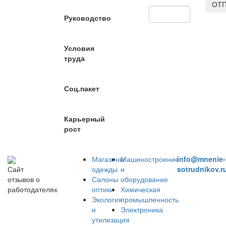
ОТП
Руководство
Условия
труда
Соц.пакет
Карьерный
рост
Магазины
Машиностроение
info@mnenie-
одежды
и
sotrudnikov.r
Сайт
Салоны
оборудование
отзывов о
оптики
Химическая
работодателях
Экология
промышленность
и
Электроника
утилизация