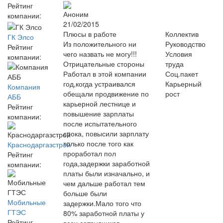
Рейтинг
Аноним
компании:
21/02/2015
Плюсы в работе
Коллектив
ГК Элсо
Из положительного ни
Руководство
Рейтинг
чего назвать не могу!!!
Условия
компании:
Отрицательные стороны
труда
Работал в этой компании
Соц.пакет
год,когда устраивался
Карьерный
Компания
обещали продвижение по
рост
АББ
карьерной лестнице и
Рейтинг
повышение зарплаты
компании:
после испытательного
срока, повысили зарплату
только после того как
Краснодаргазстрой
проработал пол
Рейтинг
года,задержки заработной
компании:
платы были изначально, и
чем дальше работал тем
больше были
Мобильные
задержки.Мало того что
ГТЭС
80% заработной платы у
Рейтинг
всех сотрудников