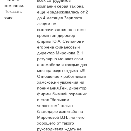
компании:
компании серая,так она
Показать
еще и задерживалась от 2
еще
до 4 месяцев.Зарплата
людям не
выплачивается,но в тоже
время ген.директор
фирмы Ю.А. Степанов и
его жена финансовый
директор Миронова В.Н
регулярно меняют свои
автомобили и каждые два
месяца ездят отдыхать!!!
Отношение к работникам
хамское,ни уважения,ни
понимания.Ген. директор
фирмы бывший охранник
и стал "большим
человеком" только
благодарю женитьбе на
Мироновой В.Н. ,ни чего
хорошего от такого
руководителя ждать не