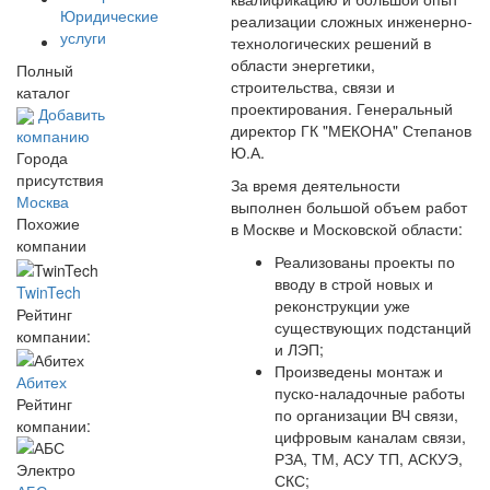
Юридические
реализации сложных инженерно-
услуги
технологических решений в
области энергетики,
Полный
строительства, связи и
каталог
проектирования. Генеральный
Добавить
директор ГК "МЕКОНА" Степанов
компанию
Ю.А.
Города
присутствия
За время деятельности
Москва
выполнен большой объем работ
Похожие
в Москве и Московской области:
компании
Реализованы проекты по
вводу в строй новых и
TwinTech
реконструкции уже
Рейтинг
существующих подстанций
компании:
и ЛЭП;
Произведены монтаж и
Абитех
пуско-наладочные работы
Рейтинг
по организации ВЧ связи,
компании:
цифровым каналам связи,
РЗА, ТМ, АСУ ТП, АСКУЭ,
СКС;