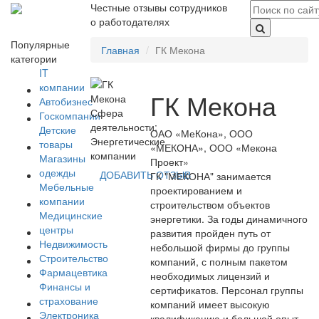
Честные отзывы сотрудников
о работодателях
Популярные
Главная
ГК Мекона
категории
IT
компании
ГК Мекона
Автобизнес
Сфера
Госкомпании
деятельности:
Детские
ОАО «МеКона», ООО
Энергетические
товары
«МЕКОНА», ООО «Мекона
компании
Магазины
Проект»
одежды
ДОБАВИТЬ ОТЗЫВ
ГК "МЕКОНА" занимается
Мебельные
проектированием и
компании
строительством объектов
Медицинские
энергетики. За годы динамичного
центры
развития пройден путь от
Недвижимость
небольшой фирмы до группы
Строительство
компаний, с полным пакетом
Фармацевтика
необходимых лицензий и
Финансы и
сертификатов. Персонал группы
страхование
компаний имеет высокую
Электроника
квалификацию и большой опыт