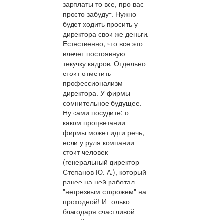
зарплаты то все, про вас
просто забудут. Нужно
будет ходить просить у
директора свои же деньги.
Естественно, что все это
влечет постоянную
текучку кадров. Отдельно
стоит отметить
профессионализм
директора. У фирмы
сомнительное будущее.
Ну сами посудите: о
каком процветании
фирмы может идти речь,
если у руля компании
стоит человек
(генеральный директор
Степанов Ю. А.), который
ранее на ней работал
"нетрезвым сторожем" на
проходной! И только
благодаря счастливой
случайности, а именно