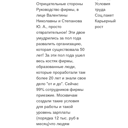
Отрицательные стороны
Условия
Руководство фирмы, в
труда
лице Валентины
Соц.пакет
Николавны и Степанова
Карьерный
Ю. А., просто
рост
отвратительное! Эти двое
умудрились за пол года
развалить организацию,
которая существовала 50
лет! За эти пол года ушел
весь костяк фирмы,
образованные люди,
которые проработали там
более 20 лет и знали свое
дело "от и до". Сейчас
99% сотрудников фирмы
приезжие. Москвичам
создали такие условия
для работы и такой
уровень зарплаты
(порядка 12 тыс. руб в
месяц)что людям