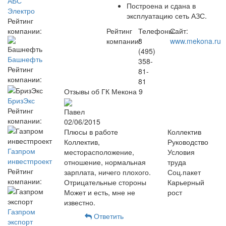
АБС
Построена и сдана в
Электро
эксплуатацию сеть АЗС.
Рейтинг
компании:
Рейтинг
Телефоны:
Сайт:
компании:
8
www.mekona.ru
(495)
Башнефть
358-
Рейтинг
81-
компании:
81
Отзывы об ГК Мекона
9
БризЭкс
Рейтинг
Павел
компании:
02/06/2015
Плюсы в работе
Коллектив
Коллектив,
Руководство
Газпром
месторасположение,
Условия
инвестпроект
отношение, нормальная
труда
Рейтинг
зарплата, ничего плохого.
Соц.пакет
компании:
Отрицательные стороны
Карьерный
Может и есть, мне не
рост
известно.
Газпром
Ответить
экспорт