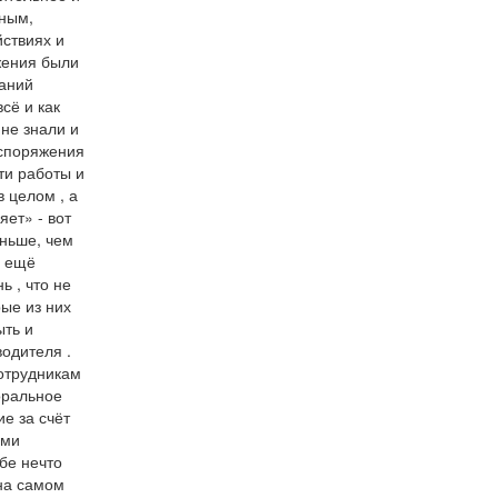
яным,
ствиях и
жения были
ваний
сё и как
не знали и
аспоряжения
ти работы и
 целом , а
яет» - вот
еньше, чем
а ещё
 , что не
рые из них
ыть и
одителя .
сотрудникам
оральное
е за счёт
ыми
бе нечто
на самом