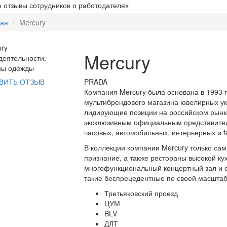
 отзывы сотрудников о работодателях
ная
Mercury
Mercury
еятельности:
ны одежды
PRADA
ВИТЬ ОТЗЫВ
Компания Mercury была основана в 1993 
мультибрендового магазина ювелирных ук
лидирующие позиции на российском рынке
эксклюзивным официальным представител
часовых, автомобильных, интерьерных и f
В коллекции компании Mercury только са
признание, а также рестораны высокой кух
многофункциональный концертный зал и с
такие беспрецедентные по своей масштабн
Третьяковский проезд
ЦУМ
BLV
ДЛТ