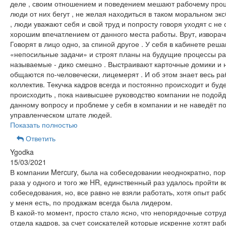
деле , своим отношением и поведением мешают рабочему проц
люди от них бегут , не желая находиться в таком моральном эк
, люди уважают себя и свой труд и попросту говоря уходят с не 
хорошим впечатлением от данного места работы. Врут, изворач
Говорят в лицо одно, за спиной другое . У себя в кабинете реш
«непосильные задачи» и строят планы на будущие процессы раб
называемые - дико смешно . Выстраивают карточные домики и н
общаются по-человечески, лицемерят . И об этом знает весь ра
коллектив. Текучка кадров всегда и постоянно происходит и буд
происходить , пока наивысшее руководство компании не подойд
данному вопросу и проблеме у себя в компании и не наведёт по
управленческом штате людей.
Показать полностью
Ответить
Ygodka
15/03/2021
В компании Mercury, была на собеседовании неоднократно, пор
раза у одного и того же HR, единственный раз удалось пройти в
собеседования, но, все равно не взяли работать, хотя опыт раб
у меня есть, по продажам всегда была лидером.
В какой-то момент, просто стало ясно, что непорядочные сотру
отдела кадров, за счет соискателей которые искренне хотят раб