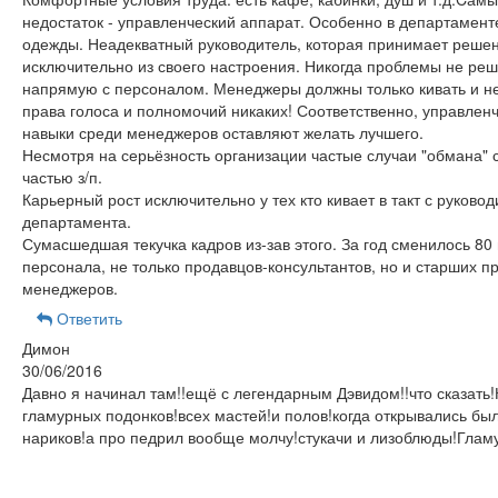
недостаток - управленческий аппарат. Особенно в департамент
одежды. Неадекватный руководитель, которая принимает реше
исключительно из своего настроения. Никогда проблемы не ре
напрямую с персоналом. Менеджеры должны только кивать и н
права голоса и полномочий никаких! Соответственно, управлен
навыки среди менеджеров оставляют желать лучшего.
Несмотря на серьёзность организации частые случаи "обмана" 
частью з/п.
Карьерный рост исключительно у тех кто кивает в такт с руково
департамента.
Сумасшедшая текучка кадров из-зав этого. За год сменилось 80
персонала, не только продавцов-консультантов, но и старших п
менеджеров.
Ответить
Димон
30/06/2016
Давно я начинал там!!ещё с легендарным Дэвидом!!что сказать!
гламурных подонков!всех мастей!и полов!когда открывались был
нариков!а про педрил вообще молчу!стукачи и лизоблюды!Глам