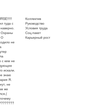
SE!!!!!
Коллектив
ил туда с
Руководство
 наверно.
Условия труда
! Охраны
Соц.пакет
 О
Карьерный рост
ходило не
а
утер
ла
 с кем не
едующее
го то искали.
не знаю
ария Я.
нут, не
ам же
лся,(
 почему
.????????