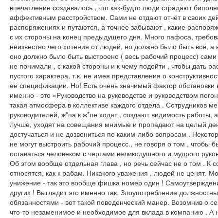
впечатление создавалось , что как-будто люди страдают бипол
аффективным расстройством. Сами не отдают отчёт в своих дей
распоряжениях и путаются, а точнее забывают , какие распоря
с их стороны на конец предыдущего дня. Много пафоса, требо
неизвестно чего хотения от людей, но должно было быть всё, а в
оно должно было быть выстроено ( весь рабочий процесс) сами 
не понимали , с какой стороны и к чему подойти , чтобы дать р
пустого характера, т.к. не имея представления о конструктивнос
её спецификации. Но! Есть очень значимый фактор обстановки в
именно - это «Руководство на руководстве и руководством погон
такая атмосфера в коллективе каждого отдела . Сотрудников м
руководителей, ж*па к ж*пе ходят , создают видимость работы, 
лучше, уходят на совещания мнимые и пропадают на целый день
достучаться и не дозвониться по каким-либо вопросам . Некото
не могут выстроить рабочий процесс., не говоря о том , чтобы б
оставаться человеком с чертами великодушного и мудрого руков
Об этом вообще отдельная глава , но речь сейчас не о том . К 
относятся, как к рабам. Никакого уважения , людей не ценят. М
унижение - так это вообще фишка номер один ! Самоутверждени
других ! Выглядит это именно так. Злоупотребление должностн
обязанностями - вот такой поведенческий манер. Возомнив о се
что-то незаменимое и необходимое для вклада в компанию . А 