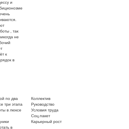
ессу и
сбиционозме
очень
иваются.
ают
оты , так
икогда не
бочий
ет
ёт к
рядок в
ой по два
Коллектив
се три этапа
Руководство
оты в люксе
Условия труда
Соц.пакет
дники
Карьерный рост
отать в