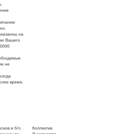
ы.
ение
компанию
но.
указанны на
пию Вашего
50000
еобходимые
ии не
сегда
более время,
сков и б/л.
Коллектив
почему то
Руководство