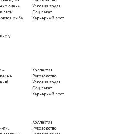
лено очень
Условия труда
и свои
Соц.пакет
орится рыба
Карьерный рост
ние у
 -
Коллектив
ие: не
Руководство
ния!
Условия труда
Соц.пакет
Карьерный рост
Коллектив
инги.
Руководство
ый главный
Условия труда