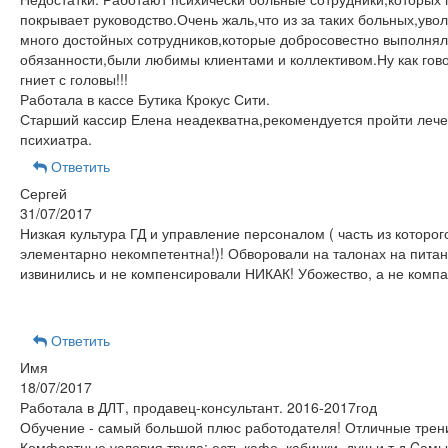
покрывает руководство.Очень жаль,что из за таких больных,уво
много достойных сотрудников,которые добросовестно выполнял
обязанности,были любимы клиентами и коллективом.Ну как гов
гниет с головы!!!
Работала в кассе Бутика Крокус Сити.
Старший кассир Елена неадекватна,рекомендуется пройти лече
психиатра.
Ответить
Сергей
31/07/2017
Низкая культура ГД и управление персоналом ( часть из которого
элементарно некомпетентна!)! Обворовали на талонах на питан
извинились и не компенсировали НИКАК! Убожество, а не компа
Ответить
Имя
18/07/2017
Работала в ДЛТ, продавец-консультант. 2016-2017год
Обучение - самый большой плюс работодателя! Отличные трен
Комфортные условия труда: есть кафе, кабинки, душ и т.д.Cам