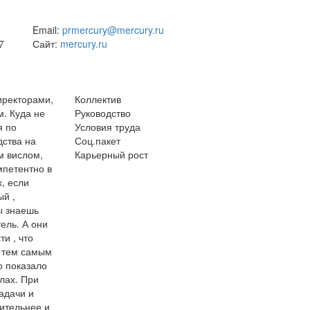
Email:
prmercury@mercury.ru
7
Сайт:
mercury.ru
иректорами,
Коллектив
м. Куда не
Руководство
я по
Условия труда
дства на
Соц.пакет
м вислом,
Карьерный рост
мпетентно в
, если
й ,
ы знаешь
ель. А они
и , что
и тем самым
о показало
лах. При
адачи и
ительнее и