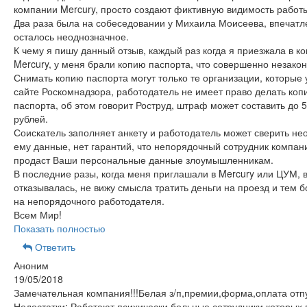
компании Mercury, просто создают фиктивную видимость работ
Два раза была на собеседовании у Михаила Моисеева, впечатл
осталось неоднозначное.
К чему я пишу данный отзыв, каждый раз когда я приезжала в 
Mercury, у меня брали копию паспорта, что совершенно незакон
Снимать копию паспорта могут только те организации, которые 
сайте Роскомнадзора, работодатель не имеет право делать ко
паспорта, об этом говорит Роструд, штраф может составить до 
рублей.
Соискатель заполняет анкету и работодатель может сверить н
ему данные, нет гарантий, что непорядочный сотрудник компан
продаст Ваши персональные данные злоумышленникам.
В последние разы, когда меня приглашали в Mercury или ЦУМ, в
отказывалась, не вижу смысла тратить деньги на проезд и тем 
на непорядочного работодателя.
Всем Мир!
Показать полностью
Ответить
Аноним
19/05/2018
Замечательная компания!!!Белая з/п,премии,форма,оплата отпу
Недостатки: Работают психически больные сотрудники,которых 