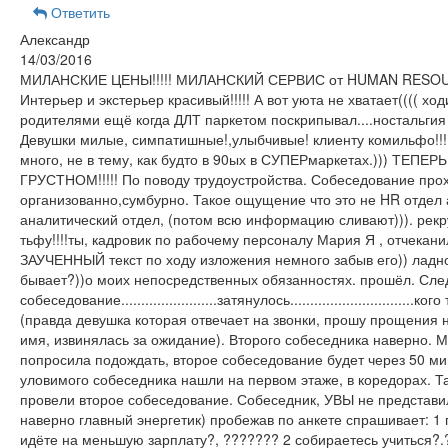
Ответить
Александр
14/03/2016
МИЛАНСКИЕ ЦЕНЫ!!!!! МИЛАНСКИЙ СЕРВИС от HUMAN RESOUR
Интерьер и экстерьер красивый!!!!! А вот уюта не хватает(((( ход
родителями ещё когда ДЛТ паркетом поскрипывал....ностальгия
Девушки милые, симпатишные!,улыбчивые! клиенту комильфо!!
много, не в тему, как будто в 90ых в СУПЕРмаркетах.))) ТЕПЕРЬ
ГРУСТНОМ!!!!! По поводу трудоустройства. Собеседование про
организованно,сумбурно. Такое ощущение что это не HR отдел 
аналитический отдел, (потом всю информацию сливают))). рекр
тьфу!!!!ты, кадровик по рабочему персоналу Мария Я , отчекани
ЗАУЧЕННЫЙ текст по ходу изложения немного забыв его)) ладно
бывает?))о моих непосредственных обязанностях. прошёл. Сл
собеседование........................затянулось...............................ко
(правда девушка которая отвечает на звонки, прошу прощения 
имя, извинялась за ожидание). Второго собеседника наверно. М
попросила подождать, второе собеседование будет через 50 ми
уловимого собеседника нашли на первом этаже, в коредорах. Т
провели второе собеседование. Собеседник, УВЫ не представи
наверно главный энергетик) пробежав по анкете спрашивает: 1
идёте на меньшую зарплату?, ??????? 2 собираетесь учиться?