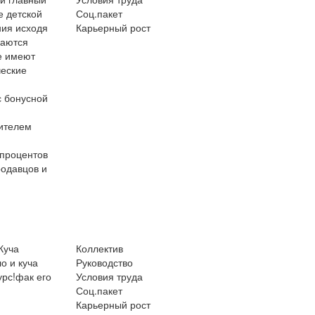
е детской
Соц.пакет
ния исходя
Карьерный рост
шаются
е имеют
ческие
с бонусной
дителем
 процентов
родавцов и
Куча
Коллектив
о и куча
Руководство
урс!фак его
Условия труда
Соц.пакет
Карьерный рост