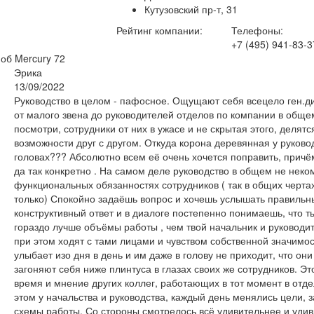
Кутузовский пр-т, 31
Рейтинг компании:
Телефоны:
+7 (495) 941-83-3
 об Mercury
72
Эрика
13/09/2022
Руководство в целом - пафосное. Ощущают себя всецело ген.д
от малого звена до руководителей отделов по компании в обще
посмотри, сотрудники от них в ужасе и не скрытая этого, делятс
возможности друг с другом. Откуда корона деревянная у руково
головах??? Абсолютно всем её очень хочется поправить, причё
да так конкретно . На самом деле руководство в общем не неко
функциональных обязанностях сотрудников ( так в общих чертах
только) Спокойно задаёшь вопрос и хочешь услышать правильны
конструктивный ответ и в диалоге постепенно понимаешь, что т
гораздо лучше объёмы работы , чем твой начальник и руководит
при этом ходят с тами лицами и чувством собственной значимост
улыбает изо дня в день и им даже в голову не приходит, что он
загоняют себя ниже плинтуса в глазах своих же сотрудников. Эт
время и мнение других коллег, работающих в тот момент в отде
этом у начальства и руководства, каждый день менялись цели, з
схемы работы. Со стороны смотрелось всё удивительнее и удив