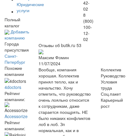
42-
Юридические
02
услуги
8
Полный
(800)
каталог
100-
Добавить
12-
компанию
02
Города
Отзывы об butik.ru
53
присутствия
Санкт-
Максим Фомин
Петербург
11/07/2024
Похожие
Вообще, компания
Коллектив
компании
хорошая. Коллектив
Руководство
принял тепло, как и
Условия
4doctors
начальство. Хочу
труда
Рейтинг
отметить, что руководство
Соц.пакет
компании:
очень лояльно относится
Карьерный
к сотрудникам, даже
рост
старается поощрять. НЕ
Accessorize
было никаких конфликтов
Рейтинг
лоб в лоб. Зп
компании:
нормальная, как и в