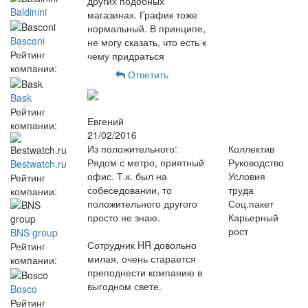
других подобных
Baldinini
магазинах. График тоже
нормальный. В принципе,
Basconi
не могу сказать, что есть к
Рейтинг
чему придраться
компании:
Ответить
Bask
Рейтинг
Евгений
компании:
21/02/2016
Из положительного:
Коллектив
Рядом с метро, приятный
Руководство
Bestwatch.ru
офис. Т.к. был на
Условия
Рейтинг
собеседовании, то
труда
компании:
положительного другого
Соц.пакет
просто не знаю.
Карьерный
рост
BNS group
Сотрудник HR довольно
Рейтинг
милая, очень старается
компании:
преподнести компанию в
выгодном свете.
Bosco
Рейтинг