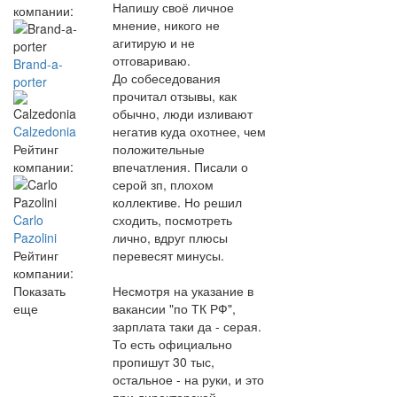
Напишу своё личное
компании:
мнение, никого не
агитирую и не
отговариваю.
Brand-a-
До собеседования
porter
прочитал отзывы, как
обычно, люди изливают
негатив куда охотнее, чем
Calzedonia
положительные
Рейтинг
впечатления. Писали о
компании:
серой зп, плохом
коллективе. Но решил
сходить, посмотреть
Carlo
лично, вдруг плюсы
Pazolini
перевесят минусы.
Рейтинг
компании:
Несмотря на указание в
Показать
вакансии "по ТК РФ",
еще
зарплата таки да - серая.
То есть официально
пропишут 30 тыс,
остальное - на руки, и это
при директорской