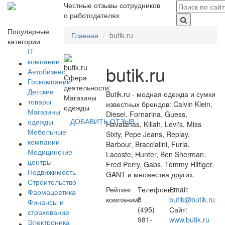
Честные отзывы сотрудников
о работодателях
Популярные
Главная
butik.ru
категории
IT
компании
butik.ru
Автобизнес
Сфера
Госкомпании
деятельности:
Детские
Butik.ru - модная одежда и сумки
Магазины
товары
известных брендов: Calvin Klein,
одежды
Магазины
Diesel, Fornarina, Guess,
ДОБАВИТЬ ОТЗЫВ
одежды
Havaianas, Killah, Levi's, Miss
Мебельные
Sixty, Pepe Jeans, Replay,
компании
Barbour, Braccialini, Furla,
Медицинские
Lacoste, Hunter, Ben Sherman,
центры
Fred Perry, Gabs, Tommy Hilfiger,
Недвижимость
GANT и множества других.
Строительство
Рейтинг
Телефоны:
Email:
Фармацевтика
компании:
8
butik@butik.ru
Финансы и
(495)
Сайт:
страхование
981-
www.butik.ru
Электроника