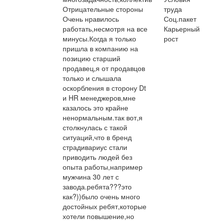
Отрицательные стороны
труда
Очень нравилось
Соц.пакет
работать,несмотря на все
Карьерный
минусы.Когда я только
рост
пришла в компанию на
позицию старший
продавец,я от продавцов
только и слышала
оскорбления в сторону Dt
и HR менеджеров,мне
казалось это крайне
ненормальным.так вот,я
столкнулась с такой
ситуаций,что в бренд
страдивариус стали
приводить людей без
опыта работы,например
мужчина 30 лет с
завода.ребята???это
как?))было очень много
достойных ребят,которые
хотели повышение,но