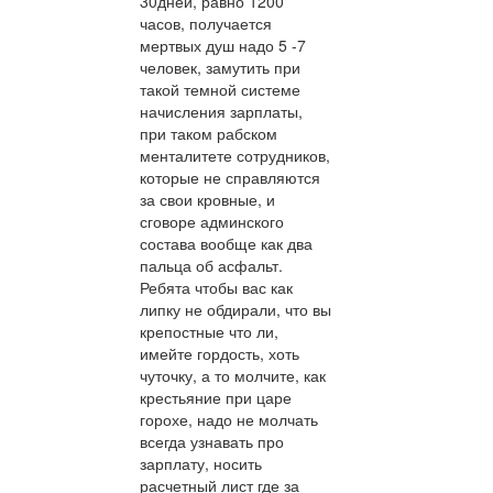
30дней, равно 1200
часов, получается
мертвых душ надо 5 -7
человек, замутить при
такой темной системе
начисления зарплаты,
при таком рабском
менталитете сотрудников,
которые не справляются
за свои кровные, и
сговоре админского
состава вообще как два
пальца об асфальт.
Ребята чтобы вас как
липку не обдирали, что вы
крепостные что ли,
имейте гордость, хоть
чуточку, а то молчите, как
крестьяние при царе
горохе, надо не молчать
всегда узнавать про
зарплату, носить
расчетный лист где за