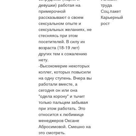
девушки) работая на
труда
примерочной
Соц.пакет
рассказывают о своем
Карьерный
сексуальном опыте и
рост
сексуальных желаниях, не
стесняясь при этом
посетителей. В силу их
возраста (18-19 лет)
других тем к сожалению
нету.
-Высокомерие некоторых
коллег, которых повысили
на одну ступень. Вчера вы
работали вместе, а
сегодня он или она
"одела корону" и тычит
только пальцем забывая
при этом работать. Это
относится к любимице
менеджеров Оксане
Абросимовой. Смешно на
это смотреть.