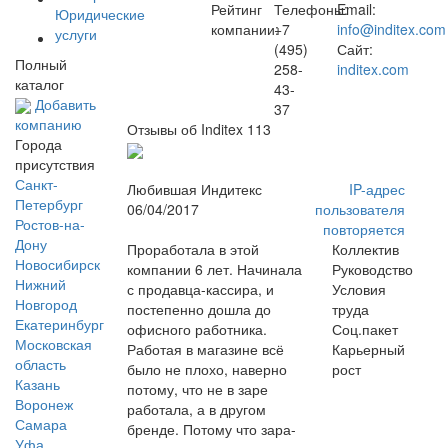
Рейтинг
Телефоны:
Email:
Юридические
компании:
+7
info@inditex.com
услуги
(495)
Сайт:
Полный
258-
inditex.com
каталог
43-
Добавить
37
компанию
Отзывы об Inditex
113
Города
присутствия
Санкт-
Любившая Индитекс
IP-адрес
Петербург
06/04/2017
пользователя
Ростов-на-
повторяется
Дону
Проработала в этой
Коллектив
Новосибирск
компании 6 лет. Начинала
Руководство
Нижний
с продавца-кассира, и
Условия
Новгород
постепенно дошла до
труда
Екатеринбург
офисного работника.
Соц.пакет
Московская
Работая в магазине всё
Карьерный
область
было не плохо, наверно
рост
Казань
потому, что не в заре
Воронеж
работала, а в другом
Самара
бренде. Потому что зара-
Уфа