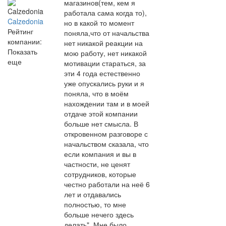
магазинов(тем, кем я
работала сама когда то),
Calzedonia
но в какой то момент
Рейтинг
поняла,что от начальства
компании:
нет никакой реакции на
Показать
мою работу, нет никакой
еще
мотивации стараться, за
эти 4 года естественно
уже опускались руки и я
поняла, что в моём
нахождении там и в моей
отдаче этой компании
больше нет смысла. В
откровенном разговоре с
начальством сказала, что
если компания и вы в
частности, не ценят
сотрудников, которые
честно работали на неё 6
лет и отдавались
полностью, то мне
больше нечего здесь
делать". Мне было