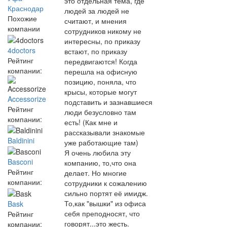
это отдельная тема, где
Краснодар
людей за людей не
Похожие
считают, и мнения
компании
сотрудников никому не
интересны, по приказу
4doctors
встают, по приказу
Рейтинг
передвигаются! Когда
компании:
перешла на офисную
позицию, поняла, что
крысы, которые могут
Accessorize
подставить и зазнавшиеся
Рейтинг
люди безусловно там
компании:
есть! (Как мне и
рассказывали знакомые
Baldinini
уже работающие там)
Я очень любила эту
Basconi
компанию, то,что она
Рейтинг
делает. Но многие
компании:
сотрудники к сожалению
сильно портят её имидж.
То,как "вышки" из офиса
Bask
себя преподносят, что
Рейтинг
говорят...это жесть.
компании: