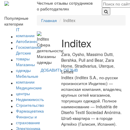
Честные отзывы сотрудников
о работодателях
Популярные
Главная
Inditex
категории
IT
компании
Inditex
Автобизнес
Сфера
Госкомпании
деятельности:
Детские
Zara, Oysho, Massimo Dutti,
Магазины
товары
Bershka, Pull and Bear, Zara
одежды
Магазины
Home, Stradivarius, Uterque,
ДОБАВИТЬ ОТЗЫВ
одежды
Lefties
Мебельные
Inditex (Inditex S.A., по-русски
компании
произносится Индитекс) —
Медицинские
испанская компания, владелец
центры
крупных сетей магазинов,
Недвижимость
торгующих одеждой. Полное
Строительство
наименование — Industria de
Фармацевтика
Diseño Textil Sociedad Anónima.
Финансы и
Штаб-квартира — в городе
страхование
Артейхо (Галисия, Испания).
Электроника