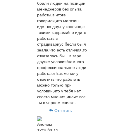
брали людей на позиции
менеджеров без опыта
работы.в итоге
говорили,что магазин
идет ко дну.ну конечно,с
такими кадрами!не идите
работать в
страдивариус!!!если бы я
знала,что есть отличия,то
отказалась бы....в заре
другие условия!намного
профессиональнее люди
работают!так же хочу
отметить,что работать
можно только при
условии,что у тебя нет
своего мнения,иначе все
ты в черном списке.
Ответить
Аноним
12/10/2015