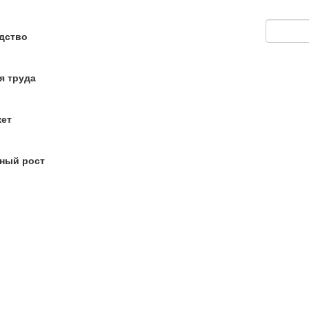
дство
я труда
кет
ный рост