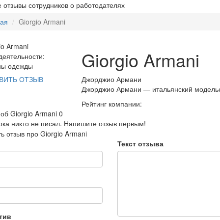
 отзывы сотрудников о работодателях
ная
Giorgio Armani
Giorgio Armani
еятельности:
ны одежды
Джорджио Армани
ВИТЬ ОТЗЫВ
Джорджио Армани — итальянский моделье
Рейтинг компании:
об Giorgio Armani
0
ока никто не писал. Напишите отзыв первым!
ь отзыв про Giorgio Armani
Текст отзыва
тив