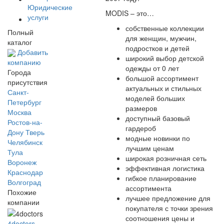
Юридические
MODIS – это…
услуги
собственные коллекции
Полный
для женщин, мужчин,
каталог
подростков и детей
Добавить
широкий выбор детской
компанию
одежды от 0 лет
Города
большой ассортимент
присутствия
актуальных и стильных
Санкт-
моделей больших
Петербург
размеров
Москва
доступный базовый
Ростов-на-
гардероб
Дону
Тверь
модные новинки по
Челябинск
лучшим ценам
Тула
широкая розничная сеть
Воронеж
эффективная логистика
Краснодар
гибкое планирование
Волгоград
ассортимента
Похожие
лучшее предложение для
компании
покупателя с точки зрения
соотношения цены и
4doctors