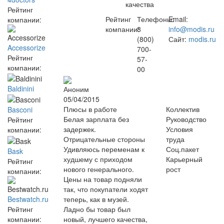
качества
Рейтинг
Рейтинг
Телефоны:
Email:
компании:
компании:
8
info@modis.ru
(800)
Сайт:
modis.ru
Accessorize
700-
Рейтинг
57-
компании:
00
Baldinini
Аноним
05/04/2015
Плюсы в работе
Коллектив
Basconi
Белая зарплата без
Руководство
Рейтинг
задержек.
Условия
компании:
Отрицательные стороны
труда
Удивляюсь переменам к
Соц.пакет
Bask
худшему с приходом
Карьерный
Рейтинг
нового генерального.
рост
компании:
Цены на товар подняли
так, что покупатели ходят
Bestwatch.ru
теперь, как в музей.
Рейтинг
Ладно бы товар был
компании:
новый, лучшего качества,