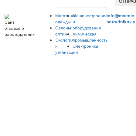
ОТПРАВ
Магазины
Машиностроение
info@mnenie-
одежды
и
sotrudnikov.r
Сайт
Салоны
оборудование
отзывов о
оптики
Химическая
работодателях
Экология
промышленность
и
Электроника
утилизация