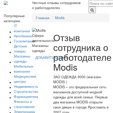
Честные отзывы сотрудников
о работодателях
Популярные
Главная
Modis
категории
IT
компании
Отзыв
Сфера
Автобизнес
деятельности:
Госкомпании
сотрудника о
Магазины
Детские
одежды
товары
работодателе
Магазины
ДОБАВИТЬ ОТЗЫВ
одежды
Modis
Мебельные
компании
Медицинские
ЗАО ОДЕЖДА 3000 (магазин
центры
MODIS )
Недвижимость
MODIS – это федеральная сеть
Строительство
магазинов доступной модной
Фармацевтика
одежды для всей семьи. Первые
Финансы и
два магазина MODIS открыли
страхование
свои двери в городе Ярославль в
Электроника
2007 году.