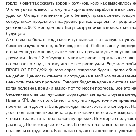
горло. Ловит так сказать воров и жуликов, коих как выяснилось н
Это не удивительно, потому что нормально заработать вам здес
удастся. Оклады маленькие (зато белые), правда сейчас говоря
сотрудникам предлагают на уровне рынка. Еще бы не предлага
уволилось 90% менеджеров. Бегут сотруднички в поисках светло
будущего.
А чего им не бежать когда мозги тут выносят на полную катушку
бизнеса и куча отчетов, табличек, ревью). Любое ваше утвержде
ставится под сомнение, синие листы и прочая муть станут ваш
друзьями. Часа 2-3 обсуждать мнимые риски -нормальное явлен
потом вас натянут, потому что не все риски учли. Еще мое люб
ПРОГНОЗ ПРОДАЖ: фигово спрогнозировал будешь долго объяс
не дебил. Ценность клиента и сотрудника в этой компании мен
ценности точного прогноза. Говорят будет внедрена система мо
когда половина премии зависит от точности прогноза. Все это н
бесценным опытом, лучшими образцами западного бугага мене
План и KPI. Вы их полюбите, потому что недостижимое привлека
премии, они должны быть долгожданными, хоть и в конверте. Н
деле под выполнением типа стратегических целей замаскирова
чтобы не заплатить тебе половину премии. Некоторые получаю
раз в год. Но некоторые-то чаще. В целом планы выполняет ме
половины сотрудников. Как только падает выполнение- увольня