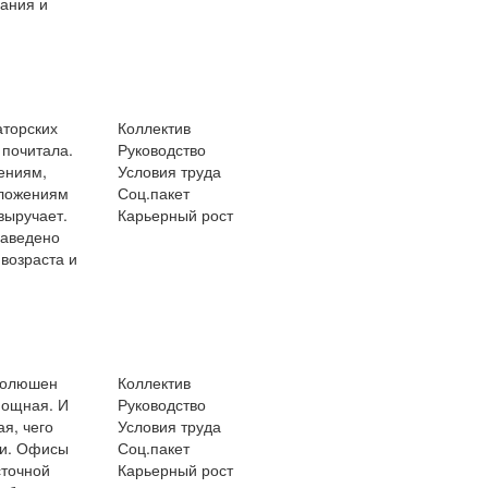
пания и
аторских
Коллектив
 почитала.
Руководство
ениям,
Условия труда
дложениям
Соц.пакет
выручает.
Карьерный рост
заведено
 возраста и
 солюшен
Коллектив
 мощная. И
Руководство
я, чего
Условия труда
ли. Офисы
Соц.пакет
сточной
Карьерный рост