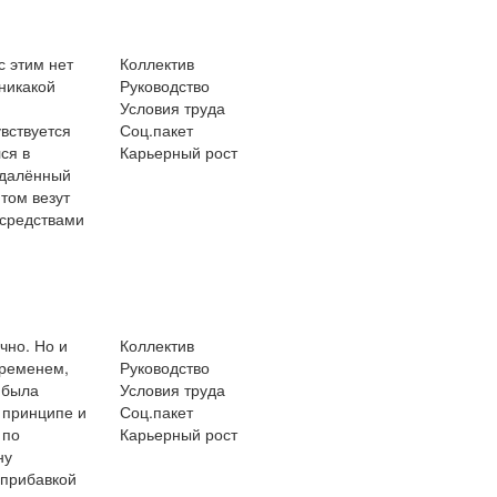
с этим нет
Коллектив
никакой
Руководство
Условия труда
увствуется
Соц.пакет
ся в
Карьерный рост
удалённый
том везут
 средствами
чно. Но и
Коллектив
временем,
Руководство
 была
Условия труда
 принципе и
Соц.пакет
 по
Карьерный рост
ну
 прибавкой