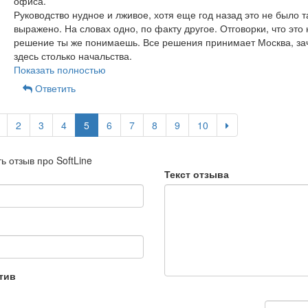
офиса.
Руководство нудное и лживое, хотя еще год назад это не было т
выражено. На словах одно, по факту другое. Отговорки, что это
решение ты же понимаешь. Все решения принимает Москва, за
здесь столько начальства.
Показать полностью
Ответить
2
3
4
5
6
7
8
9
10
ь отзыв про SoftLine
Текст отзыва
тив