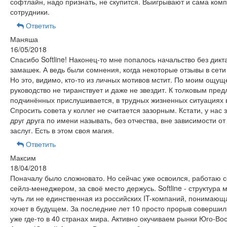
софтлайн, надо признать, не скупится. Выигрывают и сама ком
сотрудники.
Ответить
Маняша
16/05/2018
Спасибо Softline! Наконец-то мне попалось начальство без дикт
замашек. А ведь были сомнения, когда некоторые отзывы в сети
Но это, видимо, кто-то из личных мотивов мстит. По моим ощущ
руководство не тиранствует и даже не звездит. К толковым пре
подчинённых прислушивается, в трудных жизненных ситуациях 
Спросить совета у коллег не считается зазорным. Кстати, у нас 
друг друга по имени называть, без отчества, вне зависимости от
заслуг. Есть в этом своя магия.
Ответить
Максим
18/04/2018
Поначалу было сложновато. Но сейчас уже освоился, работаю
сейлз-менеджером, за своё место держусь. Softline - структура
чуть ли не единственная из российских IT-компаний, понимающа
хочет в будущем. За последние лет 10 просто прорыв соверши
уже где-то в 40 странах мира. Активно окучиваем рынки Юго-Во