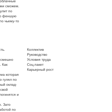
 облачные
ами сможем.
кулит по
 по феншую
по чьему-то
ть.
Коллектив
Руководство
д смешно
Условия труда
. Как
Соц.пакет
Карьерный рост
ема которая
о гулял по
ный оклад-
 свой
логинятся и
. Зато
аботой по