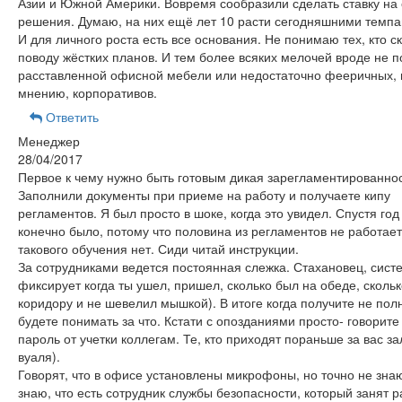
Азии и Южной Америки. Вовремя сообразили сделать ставку на
решения. Думаю, на них ещё лет 10 расти сегодняшними темп
И для личного роста есть все основания. Не понимаю тех, кто с
поводу жёстких планов. И тем более всяких мелочей вроде не
расставленной офисной мебели или недостаточно фееричных, 
мнению, корпоративов.
Ответить
Менеджер
28/04/2017
Первое к чему нужно быть готовым дикая зарегламентированнос
Заполнили документы при приеме на работу и получаете кипу
регламентов. Я был просто в шоке, когда это увидел. Спустя го
конечно было, потому что половина из регламентов не работает
такового обучения нет. Сиди читай инструкции.
За сотрудниками ведется постоянная слежка. Стахановец, сист
фиксирует когда ты ушел, пришел, сколько был на обеде, скольк
коридору и не шевелил мышкой). В итоге когда получите не пол
будете понимать за что. Кстати с опозданиями просто- говорите
пароль от учетки коллегам. Те, кто приходят пораньше за вас за
вуаля).
Говорят, что в офисе установлены микрофоны, но точно не знаю
знаю, что есть сотрудник службы безопасности, который занят р