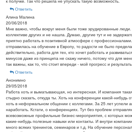
к получке. Так что решила не упускать такую возможность.
Ответить
Алина Малина
20/06/2018
Мне важно, чтобы вокруг меня были тоже эрудированные люди. 
коллективе других и не нашла. Думаю, другие тут и не задержат
приятно работать в позитивной атмосфере с профессионалами.
отправилась на обучение в Европу, то радости не было предела
действительно, работа для тех, кто хочет работать и развиваться
минусов даже из принципа не скажу ничего, потому что для мен
так важны, как то, что стоит впереди - мой прогресс и результаты
Ответить
Анонимно
29/05/2018
Работа хоть и выматывающая, но интересная. И компания такая
стыдно сказать, откуда ты. Хоть на конференции какой-нибудь о
хоть в неформальном общении с коллегами. 3а 25 лет успели а
наработать. Кстати, о конференциях. Тут без проблем отправля
всевозможные профильные бизнес-мероприятия, с которых мо
какие-нибудь полезные навыки или контакты. И внутри компани
много всяких тренингов, семинаров и т.д. На обучение персона