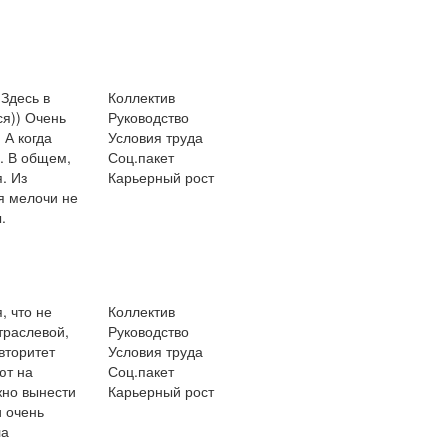
Здесь в
Коллектив
ся)) Очень
Руководство
 А когда
Условия труда
. В общем,
Соц.пакет
. Из
Карьерный рост
я мелочи не
.
, что не
Коллектив
траслевой,
Руководство
вторитет
Условия труда
ют на
Соц.пакет
жно вынести
Карьерный рост
и очень
ла