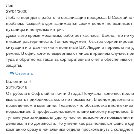
Лев
29/04/2020
Люблю порядок в работе, в организации процесса. В Софтайне 
проблем. Каждый отдел занимается своим делом, не возникает 
путаницы и ненужных интриг.
Даже в это время механизм, работает как часы. Важно, что не ч
никакой растерянности. Топ-менеджмент быстро сориентировал
ситуации и отдал чёткие и понятные ЦУ. Людей и перевели на 
режим. В офис кого-то выдёргивают лишь в крайнем случае, при
туда и обратно на такси за корпоративный счёт и обеспечивают
защиты.
Ответить
Валентина Н.
23/10/2018
Оттрубила в Софтлайне почти 3 года. Получала, конечно, прили
вкалывать приходилось мало не покажется. В целом довольна 
проведённом в компании. Главное, что обстановка в коллективе
нормальная. В профессиональном плане многому научилась. В
тут мне уже закидывали удочку насчёт возможного повышения и
деньгам, и по должности. Но у меня как раз появился шанс в од
компанию сразу в начальники отдела проскользнуть с солидной