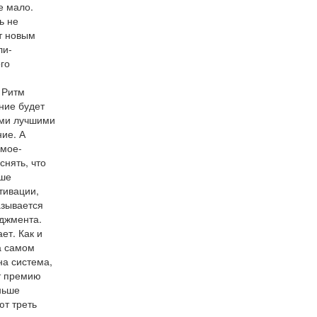
е мало.
ь не
т новым
ли-
го
. Ритм
ние будет
ими лучшими
ие. А
имое-
нять, что
ьше
тивации,
азывается
джмента.
ет. Как и
а самом
на система,
т премию
ньше
ют треть