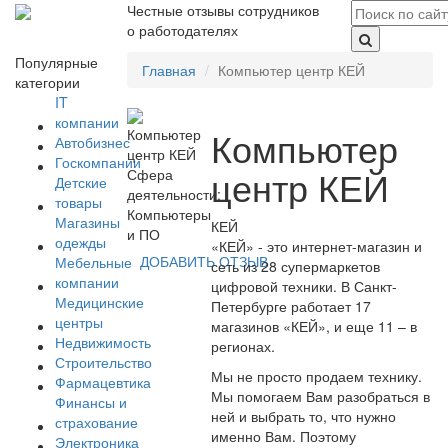
Честные отзывы сотрудников
о работодателях
Популярные
Главная
Компьютер центр КЕЙ
категории
IT
компании
Компьютер
Автобизнес
Госкомпании
центр КЕЙ
Сфера
Детские
деятельности:
товары
Компьютеры
Магазины
КЕЙ
и ПО
одежды
«КЕЙ» - это интернет-магазин и
ДОБАВИТЬ ОТЗЫВ
Мебельные
сеть из 28 супермаркетов
компании
цифровой техники. В Санкт-
Медицинские
Петербурге работает 17
центры
магазинов «КЕЙ», и еще 11 – в
Недвижимость
регионах.
Строительство
Мы не просто продаем технику.
Фармацевтика
Мы помогаем Вам разобраться в
Финансы и
ней и выбрать то, что нужно
страхование
именно Вам. Поэтому
Электроника