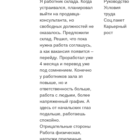
Я работник склада. Когда
Руководство
устраивался, планировал
Условия
выйти на продавца-
труда
консультанта, но
Соц.пакет
свободных должностей не
Карьерный
оказалось. Предложили
рост
склад. Решил, что пока
нужна работа соглашусь,
а как вакансия появится –
перейду. Проработал уже
4 месяца и перевод уже
под сомнением. Конечно
у работников зала зп
повыше, но и
ответственность больше,
работа с людьми, более
напряженный график. А
здесь от начальских глаз
подальше, работаешь
спокойно.
Отрицательные стороны
Работа физическая,
нагрузки приличные.