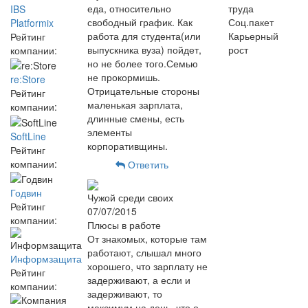
еда, относительно
труда
IBS
свободный график. Как
Соц.пакет
Platformix
работа для студента(или
Карьерный
Рейтинг
выпускника вуза) пойдет,
рост
компании:
но не более того.Семью
не прокормишь.
re:Store
Отрицательные стороны
Рейтинг
маленькая зарплата,
компании:
длинные смены, есть
элементы
SoftLine
корпоративщины.
Рейтинг
компании:
Ответить
Годвин
Чужой среди своих
Рейтинг
07/07/2015
компании:
Плюсы в работе
От знакомых, которые там
работают, слышал много
Информзащита
хорошего, что зарплату не
Рейтинг
задерживают, а если и
компании:
задерживают, то
максимум на день, что о