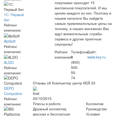
покупками приходят 15
миллионов покупателей. И мы
ценим каждого из них. Поэтому в
1С: Первый
нашем каталоге Вы найдете
бит
самые привлекательные цены на
Рейтинг
технику, в наших магазинах Вас
компании:
ждут внимательные службы
сервиса и другие приятные
AbiSoft
сюрпризы!
Рейтинг
компании:
Рейтинг
Телефоны:
Сайт:
компании:
8
www.key.ru
(800)
ALDO
500-
Рейтинг
50-
компании:
74
Отзывы об Компьютер центр КЕЙ
23
DEPO
Бай
Computers
20/10/2015
Рейтинг
Плюсы в работе
Коллектив
компании:
Дружный коллектив,
Руководство
вкусная и бесплатная
Условия