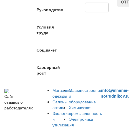
ОТП
Руководство
Условия
труда
Соц.пакет
Карьерный
рост
Магазины
Машиностроение
info@mnenie-
одежды
и
sotrudnikov.r
Сайт
Салоны
оборудование
отзывов о
оптики
Химическая
работодателях
Экология
промышленность
и
Электроника
утилизация