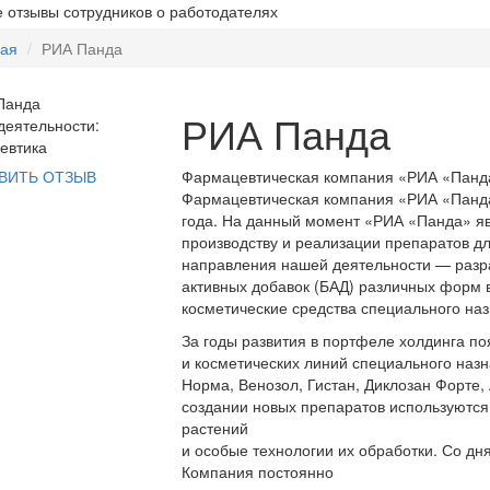
 отзывы сотрудников о работодателях
ная
РИА Панда
РИА Панда
еятельности:
евтика
Фармацевтическая компания «РИА «Панд
ВИТЬ ОТЗЫВ
Фармацевтическая компания «РИА «Панда
года. На данный момент «РИА «Панда» яв
производству и реализации препаратов дл
направления нашей деятельности — разра
активных добавок (БАД) различных форм в
косметические средства специального на
За годы развития в портфеле холдинга по
и косметических линий специального назн
Норма, Венозол, Гистан, Диклозан Форте, 
создании новых препаратов используются
растений
и особые технологии их обработки. Со дн
Компания постоянно