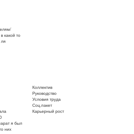
телям/
в какой то
 ля
Коллектив
Руководство
Условия труда
Соц.пакет
ала
Карьерный рост
0
парат я был
то них