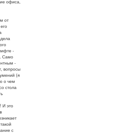
ие офиса,
м от
 его
а
идела
ого
лифте -
. Само
нтным -
т, вопросы
умений (я
ю о чем
со стола
ть
 И это
в
озникает
 такой
ание с