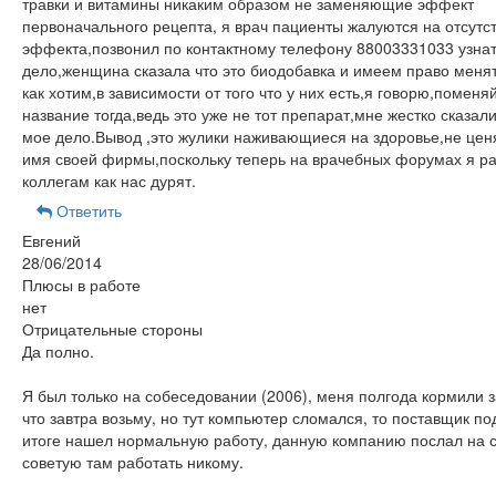
травки и витамины никаким образом не заменяющие эффект
первоначального рецепта, я врач пациенты жалуются на отсутс
эффекта,позвонил по контактному телефону 88003331033 узнат
дело,женщина сказала что это биодобавка и имеем право менят
как хотим,в зависимости от того что у них есть,я говорю,поменя
название тогда,ведь это уже не тот препарат,мне жестко сказали
мое дело.Вывод ,это жулики наживающиеся на здоровье,не це
имя своей фирмы,поскольку теперь на врачебных форумах я р
коллегам как нас дурят.
Ответить
Евгений
28/06/2014
Плюсы в работе
нет
Отрицательные стороны
Да полно.
Я был только на собеседовании (2006), меня полгода кормили 
что завтра возьму, но тут компьютер сломался, то поставщик по
итоге нашел нормальную работу, данную компанию послал на св
советую там работать никому.