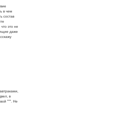
твие
ь в чем
ь состав
йте
 что это не
нящие даже
асскажу
завтраками,
двел, в
ой ***. Не