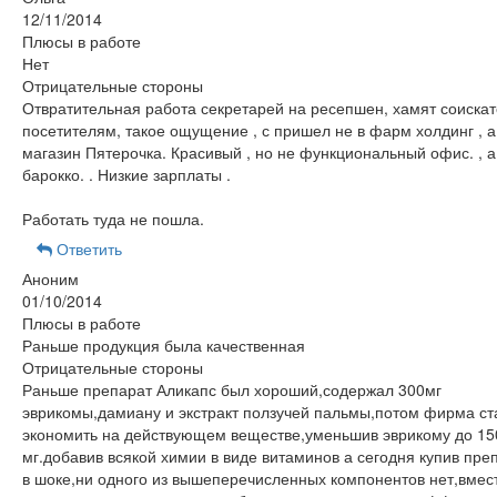
12/11/2014
Плюсы в работе
Нет
Отрицательные стороны
Отвратительная работа секретарей на ресепшен, хамят соиска
посетителям, такое ощущение , с пришел не в фарм холдинг , а 
магазин Пятерочка. Красивый , но не функциональный офис. , а
барокко. . Низкие зарплаты .
Работать туда не пошла.
Ответить
Аноним
01/10/2014
Плюсы в работе
Раньше продукция была качественная
Отрицательные стороны
Раньше препарат Аликапс был хороший,содержал 300мг
эврикомы,дамиану и экстракт ползучей пальмы,потом фирма ст
экономить на действующем веществе,уменьшив эврикому до 15
мг.добавив всякой химии в виде витаминов а сегодня купив пре
в шоке,ни одного из вышеперечисленных компонентов нет,вмес