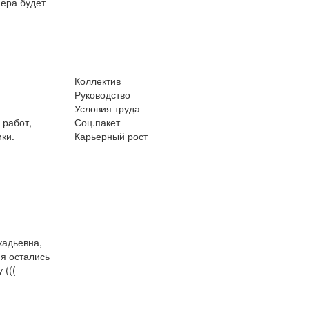
фера будет
Коллектив
Руководство
Условия труда
 работ,
Соц.пакет
ки.
Карьерный рост
кадьевна,
я остались
 (((