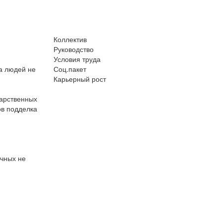
Коллектив
Руководство
Условия труда
а людей не
Соц.пакет
Карьерный рост
арственных
ов подделка
ичных не