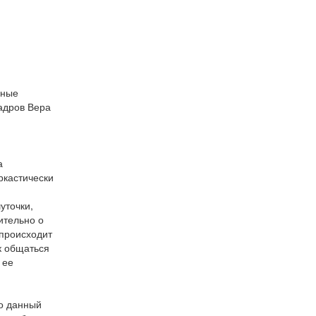
нные
адров Вера
,
а
ркастически
уточки,
ительно о
 происходит
к общаться
 ее
ро данный