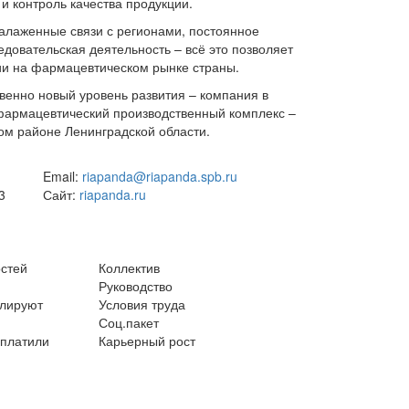
и контроль качества продукции.
налаженные связи с регионами, постоянное
довательская деятельность – всё это позволяет
и на фармацевтическом рынке страны.
венно новый уровень развития – компания в
армацевтический производственный комплекс –
ком районе Ленинградской области.
Email:
riapanda@riapanda.spb.ru
3
Сайт:
riapanda.ru
остей
Коллектив
Руководство
улируют
Условия труда
Соц.пакет
ыплатили
Карьерный рост