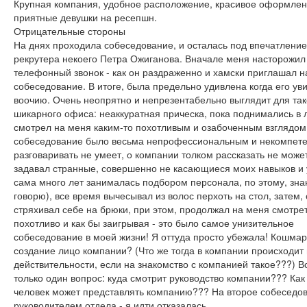
Крупная компания, удобное расположение, красивое оформлен
приятные девушки на ресепшн.
Отрицательные стороны
На днях проходила собеседование, и осталась под впечатление
рекрутера некоего Петра Ожиганова. Вначале меня насторожил
телефонный звонок - как он раздраженно и хамски приглашал н
собеседование. В итоге, была предельно удивлена когда его ув
воочию. Очень неопрятно и непрезентабельно выглядит для так
шикарного офиса: неаккуратная прическа, пока поднимались в 
смотрел на меня каким-то похотливым и озабоченным взглядом
собеседование было весьма непрофессиональным и некомпете
разговаривать не умеет, о компании толком рассказать не може
задавал странные, совершенно не касающиеся моих навыков и 
сама много лет занималась подбором персонала, по этому, зна
говорю), все время вычесывал из волос перхоть на стол, затем, 
стряхивал себе на брюки, при этом, продолжал на меня смотре
похотливо и как бы заигрывая - это было самое унизительное
собеседование в моей жизни! Я оттуда просто убежала! Кошмар!
создание лицо компании? (Что же тогда в компании происходит 
действительности, если на знакомство с компанией такое???) В
только один вопрос: куда смотрит руководство компании??? Как
человек может представлять компанию??? На второе собеседов
руководителем отдела - я идти отказалась...