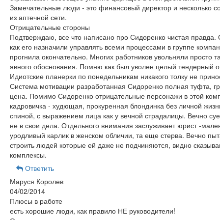
Замечательные люди - это финансовый директор и несколько с
из аптечной сети.
Отрицательные стороны
Подтверждаю, все что написано про Сидоренко чистая правда. С
как его назначили управлять всеми процессами в группе компа
прогнила окончательно. Многих работников увольняли просто та
явного обоснования. Помню как был уволен целый тендерный о
Идиотские планерки по понедельникам никакого толку не прино
Система мотивации разработанная Сидоренко полная туфта, г
цена. Помимо Сидоренко отрицательные персонажи в этой ком
кадровичка - худющая, прокуренная блондинка без личной жизн
спиной, с выражением лица как у вечной страдалицы. Вечно суе
не в свои дела. Отдельного внимания заслуживает юрист -мале
уродливый карлик в женском обличии, та еще стерва. Вечно пыт
строить людей которые ей даже не подчиняются, видно сказыв
комплексы.
Ответить
Маруся Королев
04/02/2014
Плюсы в работе
есть хорошие люди, как правило НЕ руководители!