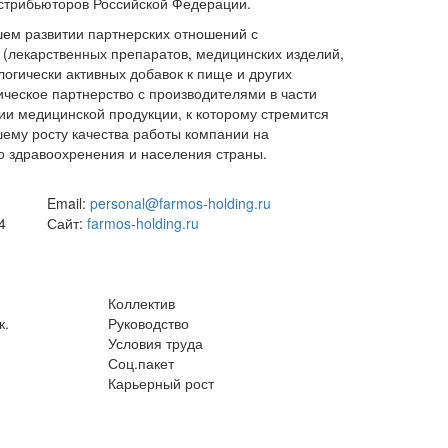
стрибьюторов Российской Федерации.
ем развитии партнерских отношений с
(лекарственных препаратов, медицинских изделий,
логически активных добавок к пище и других
ческое партнерство с производителями в части
ии медицинской продукции, к которому стремится
шему росту качества работы компании на
о здравоохренения и населения страны.
Email:
personal@farmos-holding.ru
4
Сайт:
farmos-holding.ru
Коллектив
к.
Руководство
Условия труда
Соц.пакет
Карьерный рост