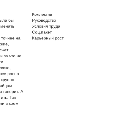
Коллектив
была бы
Руководство
оменять
Условия труда
Соц.пакет
 точнее на
Карьерный рост
зжие,
ожет
и за что не
ти
можно,
 все равно
 крупно
 яйцам
о говорит. А
ить. Так
ни в коем