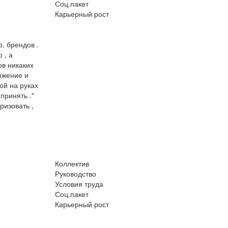
Соц.пакет
Карьерный рост
. брендов .
 , а
ов никаких
ожение и
ой на руках
принять ."
ризовать ,
Коллектив
Руководство
Условия труда
Соц.пакет
Карьерный рост