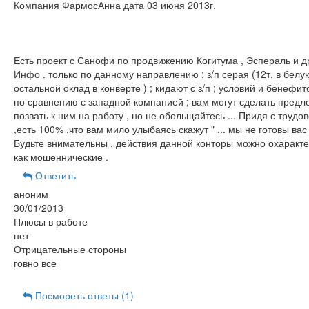
Компания ФармосАнна дата 03 июня 2013г.
Есть проект с Санофи по продвижению Когитума , Эспераль и др
Инфо . только по данному направлению : з/п серая (12т. в белую
остальной оклад в конверте ) ; кидают с з/п ; условий и бенефит
по сравнению с западной компанией ; вам могут сделать предл
позвать к ним на работу , но не обольщайтесь ... Придя с трудов
,есть 100% ,что вам мило улыбаясь скажут " ... мы не готовы вас 
Будьте внимательны , действия данной конторы можно охаракте
как мошеннические .
Ответить
аноним
30/01/2013
Плюсы в работе
нет
Отрицательные стороны
говно все
Посмореть ответы (1)