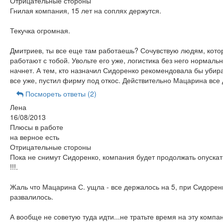
Отрицательные стороны
Гнилая компания, 15 лет на соплях держутся.
Текучка огромная.
Дмитриев, ты все еще там работаешь? Сочувствую людям, кото
работают с тобой. Увольте его уже, логистика без него нормаль
начнет. А тем, кто назначил Сидоренко рекомендовала бы убира
все уже, пустил фирму под откос. Действительно Мацарина все
Посмореть ответы (2)
Лена
16/08/2013
Плюсы в работе
на верное есть
Отрицательные стороны
Пока не снимут Сидоренко, компания будет продолжать опуска
!!!.
Жаль что Мацарина С. ущла - все держалось на 5, при Сидорен
развалилось.
А вообще не советую туда идти...не тратьте время на эту компа