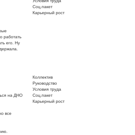
Условия труда
Соц.пакет
Карьерный рост
рые
но работать
ть его. Ну
 держала.
Коллектив
Руководство
Условия труда
ться на ДНО
Соц.пакет
Карьерный рост
ко все
нию.