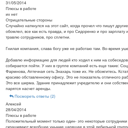
31/05/2014
Плюсы в работе
их нет
Отрицательные стороны
Случайно наткнулся на этот сайт, когда прочел что пишут другие
обомлел, все как есть правда, и про Сидоренко и про зарплату 
травлю сотрудников, про сплетни.
Гнилая компания, слава богу уже не работаю там. Во-время уше
Добавлю информацию для людей кто ходил к ним на собеседов
собирается пойти. У них в группе компаний есть еще такие: Со
Фармнова, Аптечная сеть Знахарь тоже их. Не обожгитесь. Кстат
красиво обставленному офису. Это не показатель отличного ра
Это все ширма. Здание принадлежит учредителю и они собстве
парятся насчет аренды.
Посмореть ответы (2)
Алексей
28/04/2014
Плюсы в работе
Положительный момент только один- это некоторые сотрудники
скрашивают всеобщее уныние царящее в этой дебильной групп