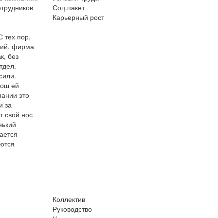
отрудников
Соц.пакет
Карьерный рост
 тех пор,
ний, фирма
к, без
тдел.
сили.
рош ей
пании это
и за
т свой нос
нький
ается
аются
Коллектив
Руководство