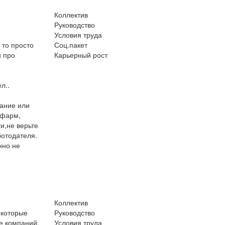
Коллектив
Руководство
Условия труда
 то просто
Соц.пакет
и про
Карьерный рост
л..
ание или
цфарм,
и,не верьте
ботодателя.
нно не
Коллектив
 которые
Руководство
е компаний.
Условия труда