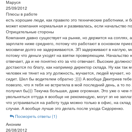
Маруся
25/09/2012
Плюсы в работе
есть хорошие люди, как правило это технические работники, и 
может компания нормальная и развивалась, если начальство п
Отрицательные стороны
Компания давно существует на рынке, но держится на соплях, а
зарплате ниже среднего, потому что работают в основном прие
москвичи долго не задерживаются. ЗП задерживают в наглую, м
потому что деньги уходят на взятки проверяющим. Начальство н
отвечает, да и не понятно кто за что отвечает. Высокие должнос
достаются по блату, как например директор склада. Ну как так 
человек не тянет на эту должность, мучается, людей мучает, но
сидит. Шел бы водителем обратно ;)))) А вообще Дмитриев тебе
повезло, что я тебя не встретила в мой последний день, а то по
получил бы))) Текучка большая, даже огромная. Это уже о чем-т
увольняться оттуда я вообще не рекомендую, могут зп не заплат
что устраиваться на работу туда можно только в офис, на склад 
случае. А вообще лучше это делать после ухода Сидоренко.
Посмореть ответы (1)
Аноним
26/08/2012