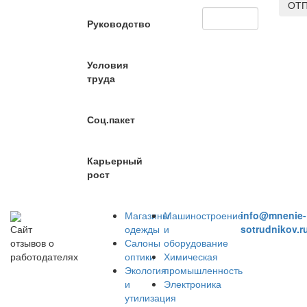
ОТП
Руководство
Условия
труда
Соц.пакет
Карьерный
рост
Магазины
Машиностроение
info@mnenie-
одежды
и
sotrudnikov.r
Сайт
Салоны
оборудование
отзывов о
оптики
Химическая
работодателях
Экология
промышленность
и
Электроника
утилизация