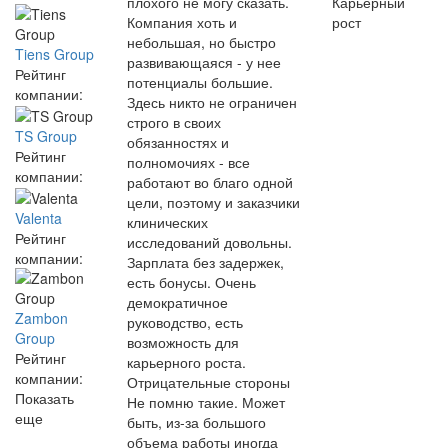
плохого не могу сказать.
Карьерный
Компания хоть и
рост
небольшая, но быстро
Tiens Group
развивающаяся - у нее
Рейтинг
потенциалы большие.
компании:
Здесь никто не ограничен
строго в своих
TS Group
обязанностях и
Рейтинг
полномочиях - все
компании:
работают во благо одной
цели, поэтому и заказчики
Valenta
клинических
Рейтинг
исследований довольны.
компании:
Зарплата без задержек,
есть бонусы. Очень
демократичное
Zambon
руководство, есть
Group
возможность для
Рейтинг
карьерного роста.
компании:
Отрицательные стороны
Показать
Не помню такие. Может
еще
быть, из-за большого
объема работы иногда