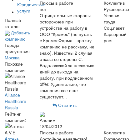
Плюсы в работе
Коллектив
Юридические
нет
Руководство
услуги
Отрицательные стороны
Условия
Полный
осторожнее при
труда
каталог
устройстве на работу в
Соц.пакет
Добавить
ООО "Кромос" (не путать
Карьерный
компанию
с КромосФарма - про эту
рост
Города
компанию не расскажу, не
присутствия
знаю). Известны 2 случая
Москва
отказа со стороны С.
Похожие
Водолажской за несколько
компании
дней до выхода на
работу, при подписанном
offer. Удивительно, что
компания все еще
Alliance
существует...
Healthcare
Ответить
Russia
Рейтинг
Аноним
компании:
18/04/2012
Плюсы в работе
Коллектив
Достойное начальство!
Руководство
Aптека