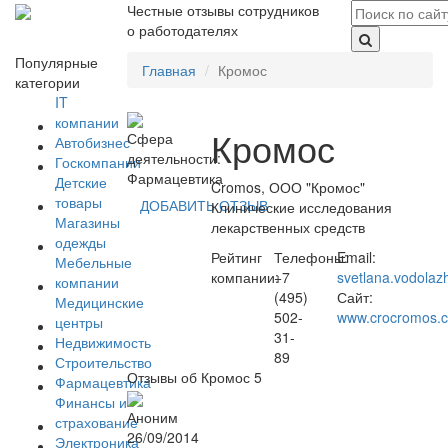
Честные отзывы сотрудников
о работодателях
Популярные
Главная
Кромос
категории
IT
компании
Кромос
Сфера
Автобизнес
деятельности:
Госкомпании
Фармацевтика
Детские
Cromos, ООО "Кромос"
товары
ДОБАВИТЬ ОТЗЫВ
Клинические исследования
Магазины
лекарственных средств
одежды
Рейтинг
Телефоны:
Email:
Мебельные
компании:
+7
svetlana.vodola
компании
(495)
Сайт:
Медицинские
502-
www.crocromos.
центры
31-
Недвижимость
89
Строительство
Отзывы об Кромос
5
Фармацевтика
Финансы и
Аноним
страхование
26/09/2014
Электроника