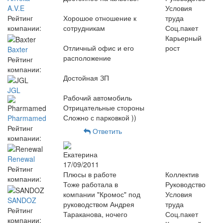
Условия
A.V.E
Хорошое отношение к
труда
Рейтинг
сотрудникам
Соц.пакет
компании:
Карьерный
Отличный офис и его
рост
Baxter
расположение
Рейтинг
компании:
Достойная ЗП
JGL
Рабочий автомобиль
Отрицательные стороны
Сложно с парковкой ))
Pharmamed
Рейтинг
Ответить
компании:
Екатерина
Renewal
17/09/2011
Рейтинг
Плюсы в работе
Коллектив
компании:
Тоже работала в
Руководство
компании "Кромос" под
Условия
SANDOZ
руководством Андрея
труда
Рейтинг
Тараканова, ночего
Соц.пакет
компании: