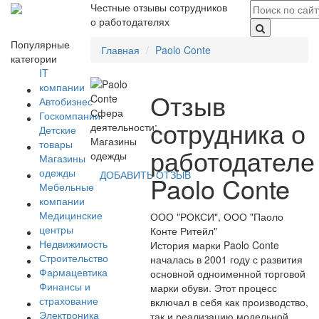
Честные отзывы сотрудников
о работодателях
Популярные
Главная
Paolo Conte
категории
IT
компании
Отзыв
Автобизнес
Сфера
Госкомпании
сотрудника о
деятельности:
Детские
Магазины
товары
работодателе
одежды
Магазины
одежды
ДОБАВИТЬ ОТЗЫВ
Paolo Conte
Мебельные
компании
Медицинские
ООО "РОКСИ", ООО "Паоло
центры
Конте Ритейл"
Недвижимость
История марки Paolo Conte
Строительство
началась в 2001 году с развития
Фармацевтика
основной одноименной торговой
Финансы и
марки обуви. Этот процесс
страхование
включал в себя как производство,
Электроника
так и реализацию модельной