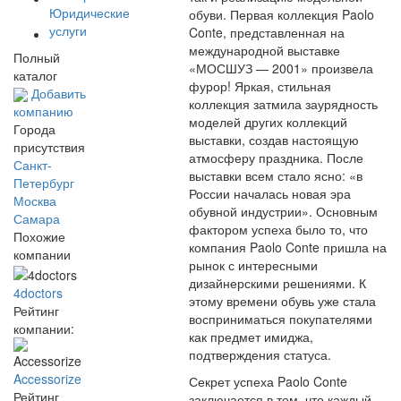
Юридические
обуви. Первая коллекция Paolo
услуги
Conte, представленная на
международной выставке
Полный
«МОСШУЗ — 2001» произвела
каталог
фурор! Яркая, стильная
Добавить
коллекция затмила заурядность
компанию
моделей других коллекций
Города
выставки, создав настоящую
присутствия
атмосферу праздника. После
Санкт-
выставки всем стало ясно: «в
Петербург
России началась новая эра
Москва
обувной индустрии». Основным
Самара
фактором успеха было то, что
Похожие
компания Paolo Conte пришла на
компании
рынок с интересными
дизайнерскими решениями. К
4doctors
этому времени обувь уже стала
Рейтинг
восприниматься покупателями
компании:
как предмет имиджа,
подтверждения статуса.
Accessorize
Секрет успеха Paolo Conte
Рейтинг
заключается в том, что каждый