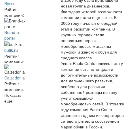
В 2003 году была приглашена
Bosco
новая группа дизайнеров,
Рейтинг
благодаря которой возможности
компании:
компании стали еще выше. В
2005 году начался очередной
этап в развитии компании. В
Brand-a-
крупных городах стали
porter
появляться первые
монобрендовые магазины
butik.ru
мужской и женской обуви для
Рейтинг
среднего класса.
компании:
Успех Paolo Conte показал, что у
компании есть потенциал и
дополнительные возможности
Calzedonia
для дальнейшего развития,
Рейтинг
особенно для развития
компании:
собственной розницы по типу
Показать
уже открывшихся
еще
монобрендовых сетей. В этом же
году компания Paolo Conte
становится одним из операторов
сетевого ритейла собственной
марки обуви в России.