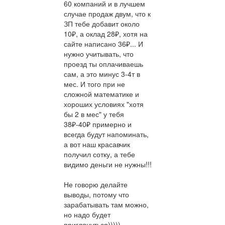
60 компаний и в лучшем
случае продаж двум, что к
ЗП тебе добавит около
10₽, а оклад 28₽, хотя на
сайте написано 36₽... И
нужно учитывать, что
проезд ты оплачиваешь
сам, а это минус 3-4т в
мес. И того при не
сложной математике и
хороших условиях "хотя
бы 2 в мес" у тебя
38₽-40₽ примерно и
всегда будут напоминать,
а вот наш красавчик
получил сотку, а тебе
видимо деньги не нужны!!!
Не говорю делайте
выводы, потому что
зарабатывать там можно,
но надо будет
приглянуться)))))