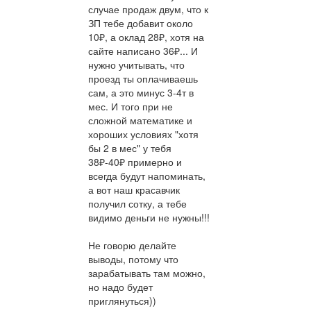
случае продаж двум, что к
ЗП тебе добавит около
10₽, а оклад 28₽, хотя на
сайте написано 36₽... И
нужно учитывать, что
проезд ты оплачиваешь
сам, а это минус 3-4т в
мес. И того при не
сложной математике и
хороших условиях "хотя
бы 2 в мес" у тебя
38₽-40₽ примерно и
всегда будут напоминать,
а вот наш красавчик
получил сотку, а тебе
видимо деньги не нужны!!!
Не говорю делайте
выводы, потому что
зарабатывать там можно,
но надо будет
приглянуться))