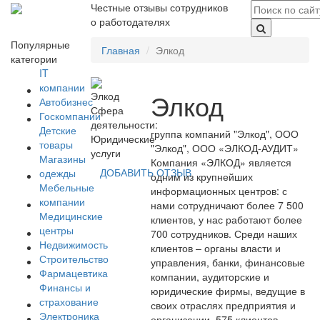
Честные отзывы сотрудников
о работодателях
Популярные
Главная
Элкод
категории
IT
компании
Элкод
Автобизнес
Сфера
Госкомпании
деятельности:
Детские
группа компаний "Элкод", ООО
Юридические
товары
"Элкод", ООО «ЭЛКОД-АУДИТ»
услуги
Магазины
Компания «ЭЛКОД» является
ДОБАВИТЬ ОТЗЫВ
одежды
одним из крупнейших
Мебельные
информационных центров: с
компании
нами сотрудничают более 7 500
Медицинские
клиентов, у нас работают более
центры
700 сотрудников. Среди наших
Недвижимость
клиентов – органы власти и
Строительство
управления, банки, финансовые
Фармацевтика
компании, аудиторские и
Финансы и
юридические фирмы, ведущие в
страхование
своих отраслях предприятия и
Электроника
организации. 575 клиентов