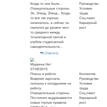
Когда-то они были...
Руководство
Отрицательные стороны
Условия
Эх, Элкод, Элкод... Когда-
труда
то всё так хорошо
Соц.пакет
начиналось, а сейчас ты
Карьерный
скатился до уровня чего-
рост
то среднего между
тоталитарной сектой и
клубом студенческой
самодеятельности...
Ответить
Муррена Нет
07/09/2015
Плюсы в работе
Коллектив
Вовремя зарплата,
Руководство
лояльны к опозданиям на
Условия
работу.
труда
Отрицательные стороны
Соц.пакет
Постоянно выдумываются
Карьерный
новые глупые правила.
рост