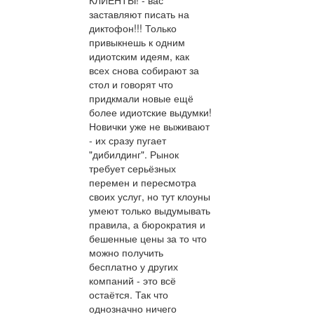
КЛИЕНТЫ! - вас
заставляют писать на
диктофон!!! Только
привыкнешь к одним
идиотским идеям, как
всех снова собирают за
стол и говорят что
придкмали новые ещё
более идиотские выдумки!
Новички уже не выживают
- их сразу пугает
"дибилдинг". Рынок
требует серьёзных
перемен и пересмотра
своих услуг, но тут клоуны
умеют только выдумывать
правила, а бюрократия и
бешенные цены за то что
можно получить
бесплатно у других
компаний - это всё
остаётся. Так что
однозначно ничего