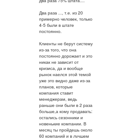
два раза 75% штата....
Два раза ..., т.е. из 20
примерно человек, только
4-5 были в штате
постоянно.
Клиенты не берут систему
из-за того, что она
постоянно дорожает и это
никак не зависит от
кризиса, да и вообще
рынок наелся этой темой
уже это видно даже из-за
планов, которые
компания ставит
менеджерам, ведь
раньше они были в 2 раза
больше,а кому продавать:
остались сезонники и
новенькие компании. В
месяц ты пройдешь около
60 компаний и в лучшем