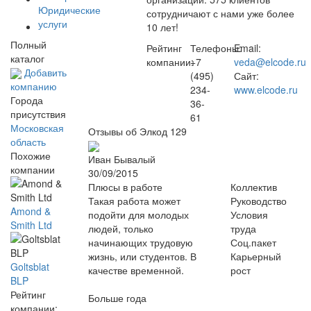
Юридические
сотрудничают с нами уже более
услуги
10 лет!
Полный
Рейтинг
Телефоны:
Email:
каталог
компании:
+7
veda@elcode.ru
Добавить
(495)
Сайт:
компанию
234-
www.elcode.ru
Города
36-
присутствия
61
Московская
Отзывы об Элкод
129
область
Похожие
Иван Бывалый
компании
30/09/2015
Плюсы в работе
Коллектив
Такая работа может
Руководство
Amond &
подойти для молодых
Условия
Smith Ltd
людей, только
труда
начинающих трудовую
Соц.пакет
жизнь, или студентов. В
Карьерный
Goltsblat
качестве временной.
рост
BLP
Рейтинг
Больше года
компании: