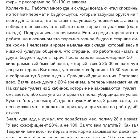
фуры с рессорами по 60-190 кг вдвоем.
Коллектив... Работал много где и склады всегда считал спокойн
но тот мат-перемат и быдло-шутки, которые табуном орутся на
всего дня... Благо, что не ставят на упаковку первый мес, а вы п
собираете по складу, это всё это стадо торчит на упаковке (глав
склада). Подружились с новенькими. Есть и среди стареньких 
ребята, но в основном это тюремно-гопное быдло и старшие см
же кроме 1 человека и кроме начальника склада, который весь п
никакой культуры общения. Что старшие, что работники - маты д
друга, быдло-подколы, срач. После работы высокомерный 50-
килограммовый бывший вояка, который в свой 25-30 вешает чут
лавры ветерана Вьетнама, устраивает собрания +15-30 мин пос
а собрания тут 3 раза в день. Срач дикий даже на них. Повторюс
всех. Взяли даже друга с 20% зрением, а теперь намекают на у
На складе туалет из 2 кабинок, которые не закрываются, туалет 
смывается, ибо сам унитаз оторван от пола, уборщица не успев
Кухня в "полукилометре", где нет рукомойника, 2 раздевалки, в 
невозможно что-то делать по приходу и при уходе на работу, иб
отказа.
Знал, куда иду, и думал, что поработаю мес, получу 28 и в закат,
"У вас коэффициент 28%, а не 100. За что вам платить?" Как за 
Твердили мне все, что первый мес норма закрывается даже при
увольнении. Я переспрашивал заранее у всех по 10 раз и около