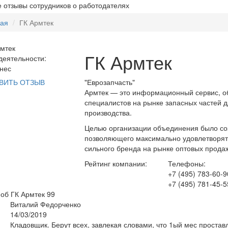
 отзывы сотрудников о работодателях
ная
ГК Армтек
ГК Армтек
еятельности:
нес
"Еврозапчасть"
ВИТЬ ОТЗЫВ
Армтек — это информационный сервис, о
специалистов на рынке запасных частей д
производства.
Целью организации объединения было со
позволяющего максимально удовлетворять
сильного бренда на рынке оптовых прода
Рейтинг компании:
Телефоны:
+7 (495) 783-60-9
+7 (495) 781-45-5
об ГК Армтек
99
Виталий Федорченко
14/03/2019
Кладовщик. Берут всех, завлекая словами, что 1ый мес простав