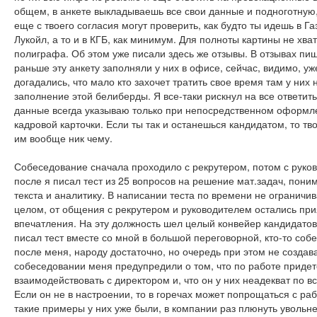
общем, в анкете выкладываешь все свои данные и подноготную
еще с твоего согласия могут проверить, как будто ты идешь в Г
Лукойл, а то и в КГБ, как минимум. Для полноты картины не хват
полиграфа. Об этом уже писали здесь же отзывы. В отзывах пиш
раньше эту анкету заполняли у них в офисе, сейчас, видимо, уж
догадались, что мало кто захочет тратить свое время там у них 
заполнение этой белиберды. Я все-таки рискнул на все ответить
данные всегда указываю только при непосредственном оформл
кадровой карточки. Если ты так и останешься кандидатом, то тв
им вообще ник чему.
Собеседование сначала проходило с рекрутером, потом с руко
после я писал тест из 25 вопросов на решение мат.задач, пони
текста и аналитику. В написании теста по времени не ограничив
целом, от общения с рекрутером и руководителем остались пр
впечатления. На эту должность шел целый конвейер кандидатов,
писал тест вместе со мной в большой переговорной, кто-то соб
после меня, народу достаточно, но очередь при этом не создав
собеседовании меня предупредили о том, что по работе придет
взаимодействовать с директором и, что он у них неадекват по в
Если он не в настроении, то в горечах может попрощаться с ра
такие примеры у них уже были, в компании раз плюнуть увольн