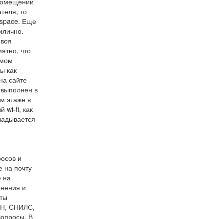
 помещении
теля, то
 space. Еще
илично.
своя
ятно, что
амом
ы как
на сайте
 выполнен в
м этаже в
wi-fi, как
кладывается
росов и
 на почту
е на
лнения и
аты
НН, СНИЛС,
вопросы. В