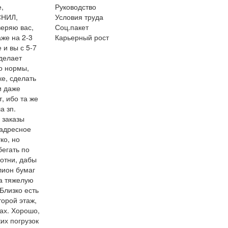
,
Руководство
СНИЛ,
Условия труда
веряю вас,
Соц.пакет
аже на 2-3
Карьерный рост
 и вы с 5-7
 делает
о нормы,
ке, сделать
и даже
, ибо та же
а зп.
 заказы
 адресное
ко, но
бегать по
готни, дабы
лион бумаг
да тяжелую
Близко есть
торой этаж,
ках. Хорошо,
ких погрузок