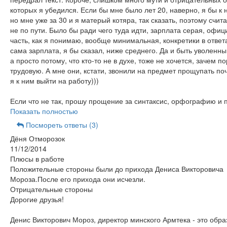
которых я убедился. Если бы мне было лет 20, наверно, я бы к
но мне уже за 30 и я матерый котяра, так сказать, поэтому счит
не по пути. Было бы ради чего туда идти, зарплата серая, офи
часть, как я понимаю, вообще минимальная, конкретики в ответа
сама зарплата, я бы сказал, ниже среднего. Да и быть уволенным
а просто потому, что кто-то не в духе, тоже не хочется, зачем п
трудовую. А мне они, кстати, звонили на предмет прощупать поч
я к ним выйти на работу)))
Если что не так, прошу прощение за синтаксис, орфографию и 
Показать полностью
Посмореть ответы (3)
Дёня Отморозок
11/12/2014
Плюсы в работе
Положительные стороны были до прихода Дениса Викторовича
Мороза.После его прихода они исчезли.
Отрицательные стороны
Дорогие друзья!
Денис Викторович Мороз, директор минского Армтека - это обра