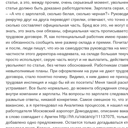
статье, а это, между прочим, очень серьезный момент, увольне
статье должно быть доказано работодателем. Зарплата серая,
– «А что с зарплатой, сколько белая, сколько черная?» Руковод
рекрутер друг на друга переводят стрелки, отвечают, что точно 
сколько составляет официальная часть. Бред все это, не могут 
знать, это знать они обязаны, официальная часть прописываетс
трудовом договоре. Я, как потенциальный работник имею право 
их обязанность сообщить мне размер оклада и премии. Почита
и после, люди пишут, что из-за самодурства руководства на мест
частности этого директора-неадеквата, на складе большая теку
просто используют, серую часть могут и не выплатить, действит
увольняют по статье, без четких обоснований. Работникам ставя
невыполнимые планы. При оформлении на руки не дают трудо
договора, стало понятно почему. Видимо, к ним давно не прихо
трудовая инспекция и надо бы ей их посетить! Меня такой раск
устраивает. Все было нормально, до момента обсуждения спе
внутри компании и зарплаты. На вопросы по зарплате следовал
размытые ответы, никакой конкретики. Самое смешное то, что э
вакансию, а я претендовал на Аналитика процессов, я нашел на
работодателя Московский аэропорт Домодедово, описание вака
в слово совпадает с Армтек http://hh.ru/vacancy/11137075, тольк
добавлено одно предложение. Остается только догадываться кто
передрал текст. Короче, слишком много мути и отрицательных о