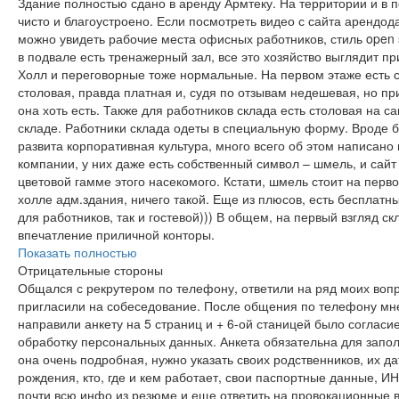
Здание полностью сдано в аренду Армтеку. На территории и в
чисто и благоустроено. Если посмотреть видео с сайта арендода
можно увидеть рабочие места офисных работников, стиль open
в подвале есть тренажерный зал, все это хозяйство выглядит пр
Холл и переговорные тоже нормальные. На первом этаже есть 
столовая, правда платная и, судя по отзывам недешевая, но при
она хоть есть. Также для работников склада есть столовая на с
складе. Работники склада одеты в специальную форму. Вроде б
развита корпоративная культура, много всего об этом написано 
компании, у них даже есть собственный символ – шмель, и сайт
цветовой гамме этого насекомого. Кстати, шмель стоит на перво
холле адм.здания, ничего такой. Еще из плюсов, есть бесплатный 
для работников, так и гостевой))) В общем, на первый взгляд с
впечатление приличной конторы.
Показать полностью
Отрицательные стороны
Общался с рекрутером по телефону, ответили на ряд моих воп
пригласили на собеседование. После общения по телефону мне
направили анкету на 5 страниц и + 6-ой станицей было согласи
обработку персональных данных. Анкета обязательна для запо
она очень подробная, нужно указать своих родственников, их д
рождения, кто, где и кем работает, свои паспортные данные, И
почти всю инфо из резюме и еще ответить на провокационные 