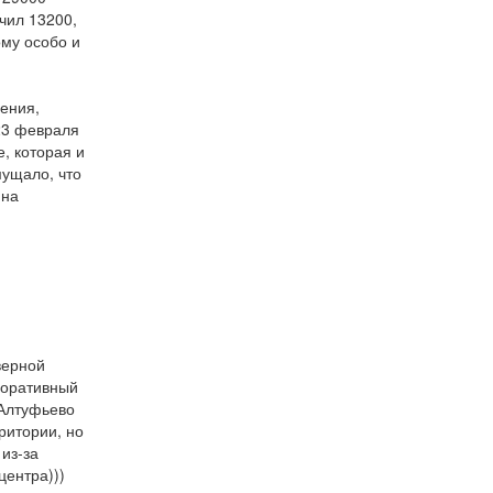
учил 13200,
ому особо и
ения,
23 февраля
, которая и
мущало, что
 на
верной
поративный
.Алтуфьево
ритории, но
 из-за
центра)))