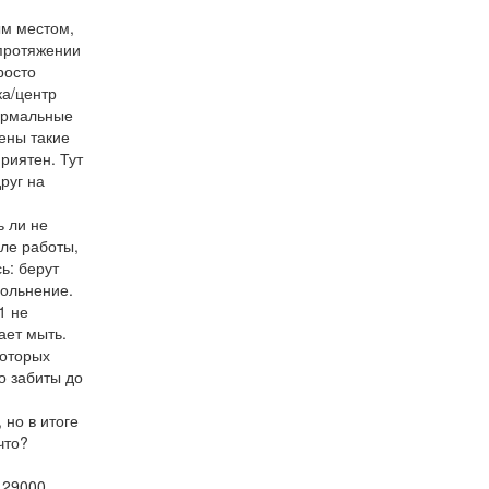
ым местом,
 протяжении
росто
ка/центр
нормальные
ены такие
риятен. Тут
руг на
ь ли не
ле работы,
ь: берут
вольнение.
1 не
ает мыть.
которых
о забиты до
 но в итоге
что?
 29000