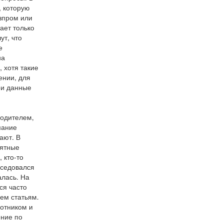
, которую
азпром или
ает только
ут, что
е
на
, хотя такие
ении, для
ои данные
водителем,
мание
ают. В
иятные
 кто-то
еседовался
алась. На
ся часто
сем статьям.
ботником и
ение по