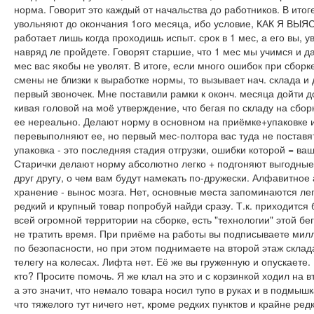
норма. Говорит это каждый от начальства до работников. В итоге
увольняют до окончания 1ого месяца, ибо условие, КАК Я ВЫЯ
работает лишь когда проходишь испыт. срок в 1 мес, а его вы, у
навряд ле пройдете. Говорят старшие, что 1 мес мы учимся и д
мес вас якобы не уволят. В итоге, если много ошибок при сборке
смены не близки к выработке нормы, то вызывает нач. склада и
первый звоночек. Мне поставили рамки к оконч. месяца дойти д
кивая головой на моё утверждение, что бегая по складу на сбор
ее нереально. Делают норму в основном на приёмке+упаковке 
перевыполняют ее, но первый мес-полтора вас туда не поставят
упаковка - это последняя стадия отгрузки, ошибки которой = ваш
Старички делают норму абсолютно легко + подгоняют выгодные
друг другу, о чем вам будут намекать по-дружески. Алфавитное
хранение - вынос мозга. Нет, основные места запоминаются лег
редкий и крупный товар попробуй найди сразу. Т.к. приходится 
всей огромной территории на сборке, есть "технологии" этой бе
не тратить время. При приёме на работы вы подписываете мил
по безопасности, но при этом поднимаете на второй этаж скла
телегу на колесах. Лифта нет. Её же вы груженную и опускаете. 
кто? Просите помочь. Я же клал на это и с корзинкой ходил на в
а это значит, что немало товара носил тупо в руках и в подмыш
что тяжелого тут ничего нет, кроме редких пунктов и крайне ред