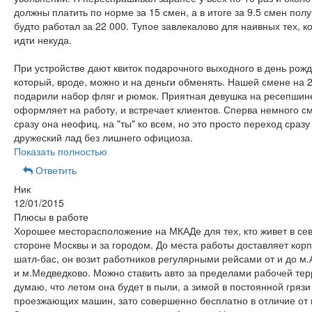
должны платить по норме за 15 смен, а в итоге за 9.5 смен пол
будто работал за 22 000. Тупое завлекалово для наивных тех, к
идти некуда.
При устройстве дают квиток подарочного выходного в день рожд
который, вроде, можно и на деньги обменять. Нашей смене на 
подарили набор фляг и рюмок. Приятная девушка на ресепшине
оформляет на работу, и встречает клиентов. Сперва немного с
сразу она неофиц. на "ты" ко всем, но это просто переход сразу
дружеский лад без лишнего официоза.
Показать полностью
Ответить
Ник
12/01/2015
Плюсы в работе
Хорошее месторасположение на МКАДе для тех, кто живет в се
стороне Москвы и за городом. До места работы доставляет кор
шатл-бас, он возит работников регулярными рейсами от и до м
и м.Медведково. Можно ставить авто за пределами рабочей тер
думаю, что летом она будет в пыли, а зимой в постоянной грязи
проезжающих машин, зато совершенно бесплатно в отличие от 