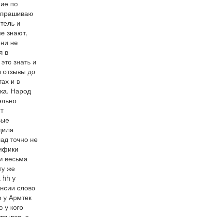
ние по
 спрашиваю
итель и
не знают,
они не
я в
это знать и
л отзывы до
ах и в
чка. Народ
ельно
т
вые
дила
лад точно не
цифики
и весьма
ту же
 hh у
нсии слово
о у Армтек
 у кого
тзывов, в