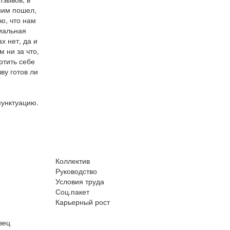
 ним пошел,
аю, что нам
циальная
х нет, да и
 ни за что,
ортить себе
ву готов ли
пунктуацию.
Коллектив
Руководство
Условия труда
Соц.пакет
Карьерный рост
зец