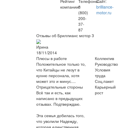
Рейтинг
Телефоны:
Сайт:
компании:
8
brilliance-
(800)
motor.ru
200-
37-
87
Отзывы об Бриллианс мотор
3
Ирина
18/11/2014
Плюсы в работе
Коллектив
Положительное только то,
Руководство
что Китайцы не лезут в
Условия
кухню персонала, хотя
труда
может это и минус....
Соц.пакет
Отрицательные стороны
Карьерный
Всё так и есть, как
рост
написано в предыдущих
отзывах. Подтверждаю.
Эта семья добилась того,
что уволили Надежду,
которая единственная