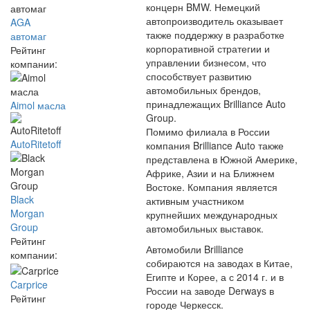
концерн BMW. Немецкий
автопроизводитель оказывает
AGA
также поддержку в разработке
автомаг
корпоративной стратегии и
Рейтинг
управлении бизнесом, что
компании:
способствует развитию
автомобильных брендов,
принадлежащих Brilliance Auto
Aimol масла
Group.
Помимо филиала в России
AutoRitetoff
компания Brilliance Auto также
представлена в Южной Америке,
Африке, Азии и на Ближнем
Востоке. Компания является
Black
активным участником
Morgan
крупнейших международных
Group
автомобильных выставок.
Рейтинг
Автомобили Brilliance
компании:
собираются на заводах в Китае,
Египте и Корее, а с 2014 г. и в
Carprice
России на заводе Derways в
Рейтинг
городе Черкесск.