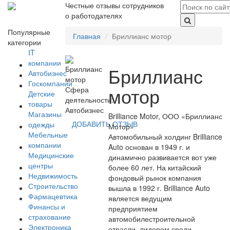
Честные отзывы сотрудников
о работодателях
Популярные
Главная
Бриллианс мотор
категории
IT
компании
Бриллианс
Автобизнес
Госкомпании
мотор
Сфера
Детские
деятельности:
товары
Автобизнес
Магазины
Brilliance Motor, ООО «Бриллианс
ДОБАВИТЬ ОТЗЫВ
одежды
Мотор»
Мебельные
Автомобильный холдинг Brilliance
компании
Auto основан в 1949 г. и
Медицинские
динамично развивается вот уже
центры
более 60 лет. На китайский
Недвижимость
фондовый рынок компания
Строительство
вышла в 1992 г. Brilliance Auto
Фармацевтика
является ведущим
Финансы и
предприятием
страхование
автомобилестроительной
Электроника
отрасли, лидером среди