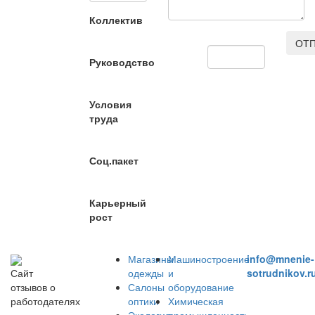
Коллектив
ОТП
Руководство
Условия
труда
Соц.пакет
Карьерный
рост
Магазины
Машиностроение
info@mnenie-
одежды
и
sotrudnikov.r
Сайт
Салоны
оборудование
отзывов о
оптики
Химическая
работодателях
Экология
промышленность