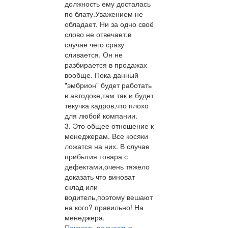
должность ему досталась
по блату.Уважением не
обладает. Ни за одно своё
слово не отвечает,в
случае чего сразу
сливается. Он не
разбирается в продажах
вообще. Пока данный
"эмбрион" будет работать
в автодоке,там так и будет
текучка кадров,что плохо
для любой компании.
3. Это общее отношение к
менеджерам. Все косяки
ложатся на них. В случае
прибытия товара с
дефектами,очень тяжело
доказать что виноват
склад или
водитель,поэтому вешают
на кого? правильно! На
менеджера.
Показать полностью