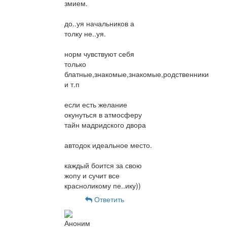
змием.
до..уя начальников а
толку не..уя.
норм чувствуют себя
только
блатные,знакомые,знакомые,родственники
и т.п
если есть желание
окунуться в атмосферу
тайн мадридского двора
автодок идеальное место.
каждый боится за свою
жопу и сучит все
красноликому пе..ику))
Ответить
Аноним