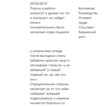
25/03/2015
Плюсы в работе
Коллектив
ахахах))) я думаю что тут
Руководство
и альтруист не найдет
Условия
ничего
труда
положительного.было
Соц.пакет
несколько норм пацанов.
Карьерный
рост
у начальника склада
после выходных очень
забавное красное лицо и
заплывшие глаза,пи..ц он
забавный! )) самый
главный пи..ор там это
он=)
Отрицательные стороны
несмотря на то что сами
набирают алкашей
подмосковных и нариков
пытаются бороться со