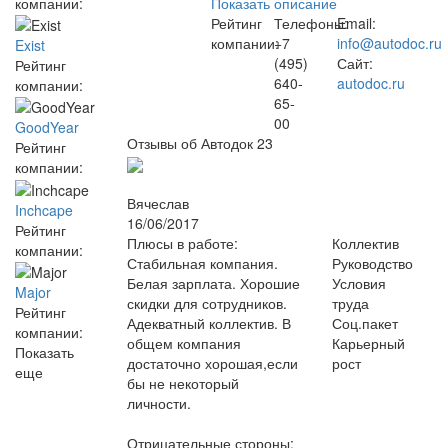
компании:
Показать описание
Рейтинг
Телефоны:
Email:
компании:
+7
info@autodoc.ru
Exist
(495)
Сайт:
Рейтинг
640-
autodoc.ru
компании:
65-
00
GoodYear
Отзывы об Автодок
23
Рейтинг
компании:
Вячеслав
Inchcape
16/06/2017
Рейтинг
Плюсы в работе:
Коллектив
компании:
Стабильная компания.
Руководство
Белая зарплата. Хорошие
Условия
Major
скидки для сотрудников.
труда
Рейтинг
Адекватный коллектив. В
Соц.пакет
компании:
общем компания
Карьерный
Показать
достаточно хорошая,если
рост
еще
бы не некоторый
личности.
Отрицательные стороны: