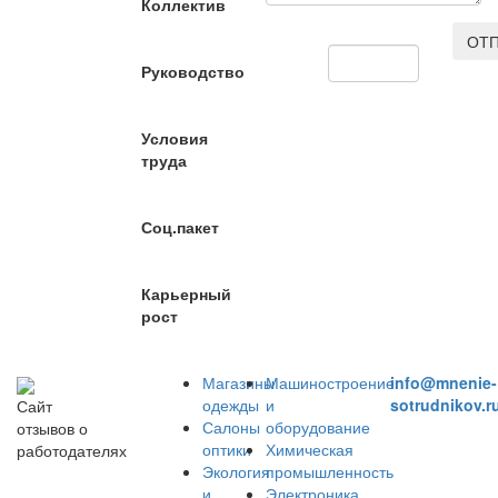
Коллектив
ОТП
Руководство
Условия
труда
Соц.пакет
Карьерный
рост
Магазины
Машиностроение
info@mnenie-
одежды
и
sotrudnikov.r
Сайт
Салоны
оборудование
отзывов о
оптики
Химическая
работодателях
Экология
промышленность
и
Электроника