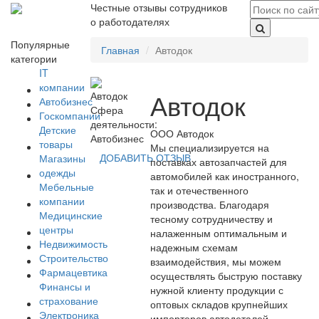
Честные отзывы сотрудников
о работодателях
Популярные
Главная
Автодок
категории
IT
компании
Автодок
Автобизнес
Сфера
Госкомпании
деятельности:
Детские
ООО Автодок
Автобизнес
товары
Мы специализируется на
ДОБАВИТЬ ОТЗЫВ
Магазины
поставках автозапчастей для
одежды
автомобилей как иностранного,
Мебельные
так и отечественного
компании
производства. Благодаря
Медицинские
тесному сотрудничеству и
центры
налаженным оптимальным и
Недвижимость
надежным схемам
Строительство
взаимодействия, мы можем
Фармацевтика
осуществлять быструю поставку
Финансы и
нужной клиенту продукции с
страхование
оптовых складов крупнейших
Электроника
импортеров автодеталей