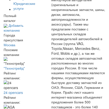
Юридические
(оригинальные и
услуги
неоригинальные запчасти, шины,
диски, автомасла,
Полный
автопринадлежности и
каталог
аксессуары). Также мы
Добавить
предлагаем поставки с
компанию
центральных складов
Города
производителей автомобилей в
присутствия
России (группа VAG,
Москва
Toyota,Nissan, Mercedes Benz,
Похожие
Ford, Mobis и др.), а так же
компании
оптовых складов автозапчастей
расположенных во многих
городах России. В том числе
"Технотрейд"
нашими поставщиками являются
Рейтинг
фирмы, осуществляющую
компании:
быструю доставку запчастей из
ОАЭ, Японии, США, Германии и
Кореи. Прайс-лист нашего
24 opencars
интернет-магазина объединяет
Рейтинг
предложения более 500
компании:
поставщиков - это более 140