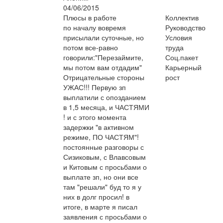
04/06/2015
Плюсы в работе
Коллектив
по началу вовремя
Руководство
присылали суточные, но
Условия
потом все-равно
труда
говорили:"Перезаймите,
Соц.пакет
мы потом вам отдадим"
Карьерный
Отрицательные стороны
рост
УЖАС!!! Первую зп
выплатили с опозданием
в 1,5 месяца, и ЧАСТЯМИ
! и с этого момента
задержки "в активном
режиме, ПО ЧАСТЯМ"!
постоянные разговоры с
Сизиковым, с Влавсовым
и Китовым с просьбами о
выплате зп, но они все
там "решали" буд то я у
них в долг просил! в
итоге, в марте я писал
заявления с просьбами о