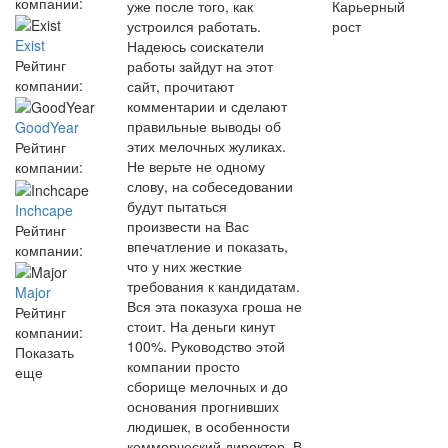
компании:
уже после того, как
Карьерный
устроился работать.
рост
Exist
Надеюсь соискатели
Рейтинг
работы зайдут на этот
компании:
сайт, прочитают
комментарии и сделают
правильные выводы об
GoodYear
этих мелочных жуликах.
Рейтинг
Не верьте не одному
компании:
слову, на собеседовании
будут пытаться
Inchcape
произвести на Вас
Рейтинг
впечатление и показать,
компании:
что у них жесткие
требования к кандидатам.
Major
Вся эта показуха гроша не
Рейтинг
стоит. На деньги кинут
компании:
100%. Руководство этой
Показать
компании просто
еще
сборище мелочных и до
основания прогнивших
людишек, в особенности
коммерческий директор. В