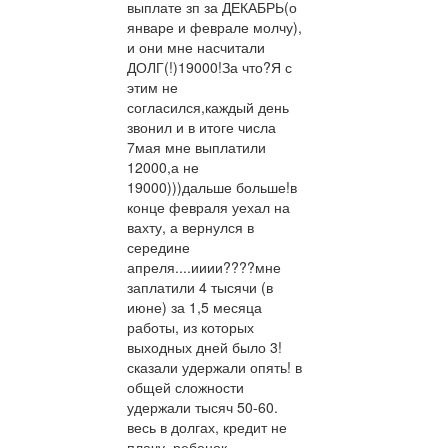
выплате зп за ДЕКАБРЬ(о
январе и феврале молчу),
и они мне насчитали
ДОЛГ(!)19000!За что?Я с
этим не
согласился,каждый день
звонил и в итоге числа
7мая мне выплатили
12000,а не
19000)))дальше больше!в
конце февраля уехал на
вахту, а вернулся в
середине
апреля....ииии????мне
заплатили 4 тысячи (в
июне) за 1,5 месяца
работы, из которых
выходных дней было 3!
сказали удержали опять! в
общей сложности
удержали тысяч 50-60.
весь в долгах, кредит не
плачу, ребенок