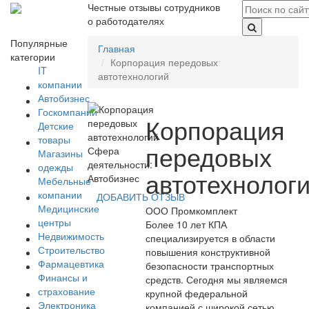
Честные отзывы сотрудников
о работодателях
Популярные
Главная
категории
Корпорация передовых
IT
автотехнологий
компании
Автобизнес
Госкомпании
Корпорация
Детские
товары
передовых
Сфера
Магазины
деятельности:
одежды
автотехнолог
Автобизнес
Мебельные
компании
ДОБАВИТЬ ОТЗЫВ
Медицинские
ООО Промкомплект
центры
Более 10 лет КПА
Недвижимость
специализируется в области
Строительство
повышения конструктивной
Фармацевтика
безопасности транспортных
Финансы и
средств. Сегодня мы являемся
страхование
крупной федеральной
Электроника
компанией с широкой сетью