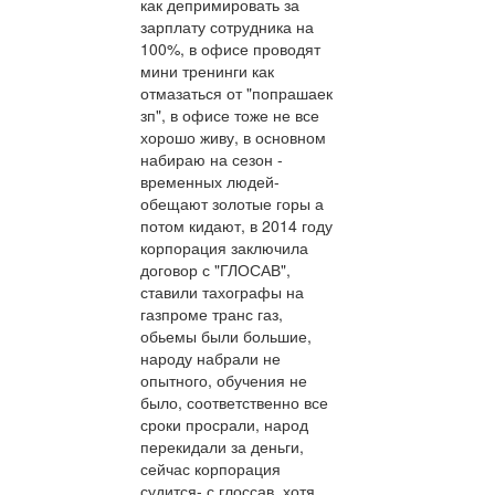
как депримировать за
зарплату сотрудника на
100%, в офисе проводят
мини тренинги как
отмазаться от "попрашаек
зп", в офисе тоже не все
хорошо живу, в основном
набираю на сезон -
временных людей-
обещают золотые горы а
потом кидают, в 2014 году
корпорация заключила
договор с "ГЛОСАВ",
ставили тахографы на
газпроме транс газ,
обьемы были большие,
народу набрали не
опытного, обучения не
было, соответственно все
сроки просрали, народ
перекидали за деньги,
сейчас корпорация
судится- с глоссав, хотя