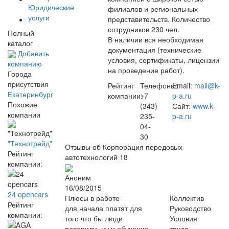
Юридические
филиалов и региональных
услуги
представительств. Количество
сотрудников 230 чел.
Полный
В наличии вся необходимая
каталог
документация (технические
Добавить
условия, сертификаты, лицензии
компанию
на проведение работ).
Города
присутствия
Рейтинг
Телефоны:
Email:
mail@k-
Екатеринбург
компании:
+7
p-a.ru
Похожие
(343)
Сайт:
www.k-
компании
235-
p-a.ru
04-
30
"Технотрейд"
Отзывы об Корпорация передовых
Рейтинг
автотехнологий
18
компании:
Аноним
16/08/2015
24 opencars
Плюсы в работе
Коллектив
Рейтинг
для начала платят для
Руководство
компании:
того что бы люди
Условия
поверили. ну и обучение
труда