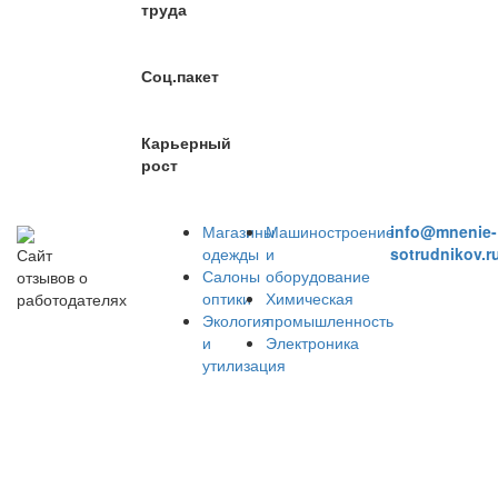
труда
Соц.пакет
Карьерный
рост
Магазины
Машиностроение
info@mnenie-
одежды
и
sotrudnikov.r
Сайт
Салоны
оборудование
отзывов о
оптики
Химическая
работодателях
Экология
промышленность
и
Электроника
утилизация