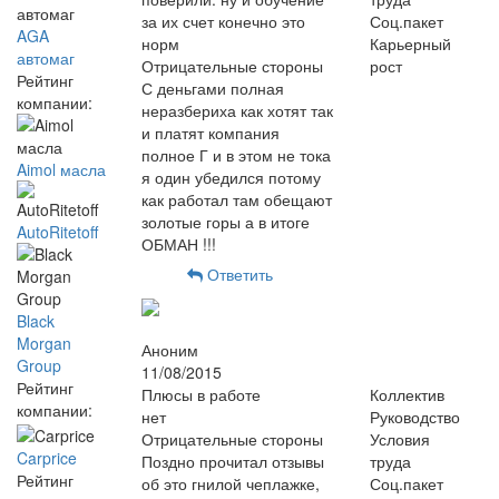
за их счет конечно это
Соц.пакет
AGA
норм
Карьерный
автомаг
Отрицательные стороны
рост
Рейтинг
С деньгами полная
компании:
неразбериха как хотят так
и платят компания
полное Г и в этом не тока
Aimol масла
я один убедился потому
как работал там обещают
золотые горы а в итоге
AutoRitetoff
ОБМАН !!!
Ответить
Black
Morgan
Аноним
Group
11/08/2015
Рейтинг
Плюсы в работе
Коллектив
компании:
нет
Руководство
Отрицательные стороны
Условия
Carprice
Поздно прочитал отзывы
труда
Рейтинг
об это гнилой чеплажке,
Соц.пакет