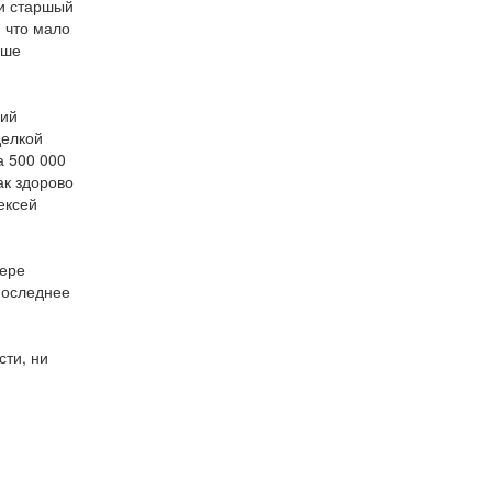
ли старшый
, что мало
ьше
кий
делкой
а 500 000
ак здорово
ексей
мере
 последнее
сти, ни