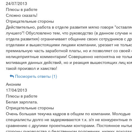
24/07/2013
Плюсы в работе
Сложно сказать!
Отрицательные стороны
Действительно, работа в отделе развития мягко говоря "оставля
лучшего"! Обусловлено тем, что руководство (в данном случае 
отдела развития) ограничивает общение своих сотрудников с д
отделами и вышестоящими лицами компании, урезает не тольк
премиальную часть заработной платы, но и позволяет со своей
нелицеприятные комментарии! Совершенно непонятна не толь
мотивация данных действий, но и реакция вышестоящих лиц ко
такой произвол и хамство!
Посмореть ответы (1)
Аноним
17/04/2013
Плюсы в работе
Белая зарплата.
Отрицательные стороны
Очень большая текучка кадров в общем по компании. Молодые
специалисты долго не задерживаются т.к. з/п не конкурентные п
сравнению с другими проектными конторами. Постоянное нытье
стороны руководства о бедственном положении, низких доходах