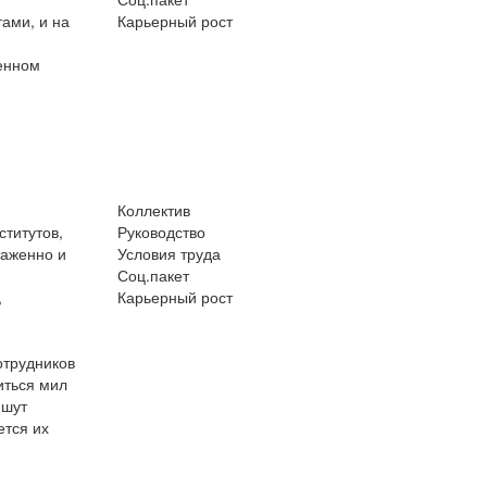
ами, и на
Карьерный рост
енном
Коллектив
титутов,
Руководство
лаженно и
Условия труда
Соц.пакет
,
Карьерный рост
отрудников
риться мил
ишут
ется их