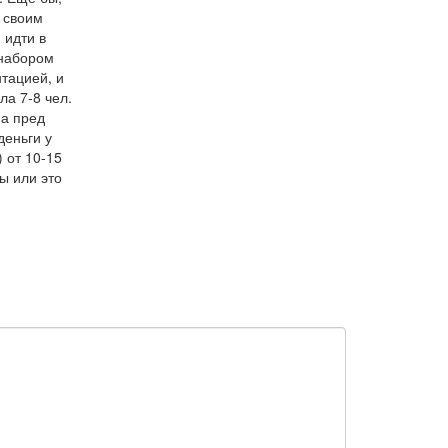
 своим
 идти в
 набором
тацией, и
ла 7-8 чел.
на пред
деньги у
 от 10-15
ы или это