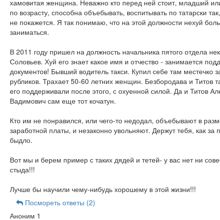
хамовитая женщина. Неважно кто перед ней стоит, младший и
по возрасту, способна объебывать, воспитывать по татарски так
не покажется. Я так понимаю, что на этой должности нехуй бол
заниматься.
В 2011 году пришел на должность начальника пятого отдела не
Соловьев. Хуй его знает какое имя и отчество - занимается под
документов! Бывший водитель такси. Купил себе там местечко з
рубликов. Трахает 50-60 летних женщин. Безбородава и Титов т
его поддерживали после этого, с охуенной силой. Да и Титов Ал
Вадимович сам еще тот кочатун.
Кто им не понравился, или чего-то недодал, объебывают в раз
заработной платы, и незаконно увольняют. Держут тебя, как за
быдло.
Вот мы и берем пример с таких дядей и тетей- у вас нет ни сове
стыда!!!
Лучше бы научили чему-нибудь хорошему в этой жизни!!!
Посмореть ответы (2)
Аноним 1