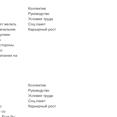
Коллектив
Руководство
Условия труда
ет желать
Соц.пакет
начальник
Карьерный рост
ругими
о
 стороны
ко
мпании на
Коллектив
Руководство
Условия труда
Соц.пакет
о
Карьерный рост
 со
. Еще бы,