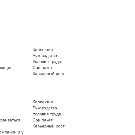
Коллектив
Руководство
Условия труда
чающие
Соц.пакет
Карьерный рост
Коллектив
Руководство
Условия труда
траиваться
Соц.пакет
Карьерный рост
омпании и у