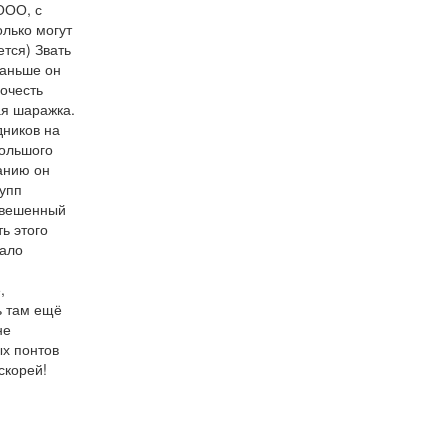
ООО, с
лько могут
ется) Звать
Раньше он
очесть
кая шаражка.
дников на
большого
анию он
упп
овешенный
ть этого
тало
,
ь там ещё
не
х понтов
скорей!