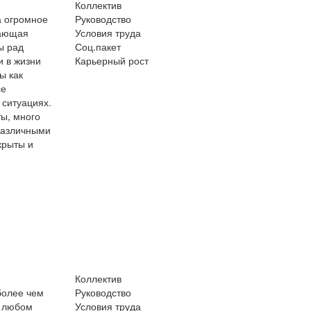
Коллектив
а огромное
Руководство
сающая
Условия труда
ы рад
Соц.пакет
и в жизни
Карьерный рост
ы как
се
 ситуациях.
ты, много
 различными
крыты и
Коллектив
более чем
Руководство
в любом
Условия труда