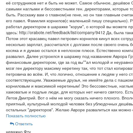
её сотрудников нет и быть не может. Самое обычное, дешёвое 
самыми наглыми и бессовестными ген. директорами, которые то
быть. Расскажу вам о главном(не гене, но он там главным счита
его павел. Фамилия корнилов(с маленькой пишу специально). 
работал директором в шаражке "корум", о которой вы можете пр
здесь: http://orabote.net/feedback/list/company/9412 Да, была та
Потом этот красавец павел петрович корнилов кинул всех сотру
несколько зарплат, рассчитался с долгами после своего очень 
косяка и я думаю остался в неплохом плюсе. Естественно комп
развалил. Далее устроился в шаражку под названием Аврора Гр
финансовым директором, где за год вы**ал молодой и неуравн
мозг ген директору максиму неретину так, что тот стал копирова
петровича во всём. И, что логично, отношение к людям у него с
соответствующим. Уважаемые друзья, не имейте дела с пашком
корниловым и максимкой неретиным! Это бессовестные, наглые
хамоватые и подлые люди, для которых нет ничего святого. Ест
Летов Дмитрий. Вот о нём не могу сказать ничего плохого. Впол
приятный, культурный молодой человек без ублюдочных дешёвы
остальных "директоров". Желаю Авроре развалиться как можно 
Показать полностью
Ответить
неважно Фту