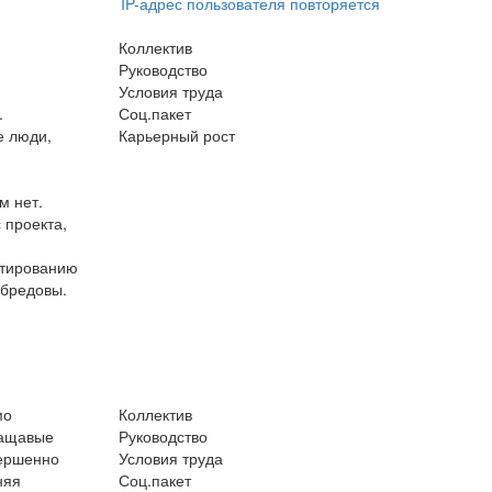
IP-адрес пользователя повторяется
Коллектив
Руководство
Условия труда
.
Соц.пакет
е люди,
Карьерный рост
и
м нет.
 проекта,
ктированию
 бредовы.
мо
Коллектив
лащавые
Руководство
вершенно
Условия труда
няя
Соц.пакет