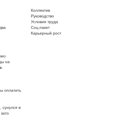
Коллектив
Руководство
Условия труда
два
Соц.пакет
Карьерный рост
имо
ды на
в.
бы оплатить
, сунулся в
 зато