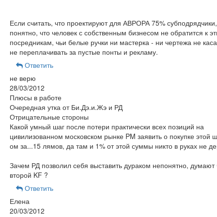
Если считать, что проектируют для АВРОРА 75% субподрядчики,
понятно, что человек с собственным бизнесом не обратится к э
посредникам, чьи белые ручки ни мастерка - ни чертежа не кас
не переплачивать за пустые понты и рекламу.
Ответить
не верю
28/03/2012
Плюсы в работе
Очередная утка от Би.Дэ.и.Жэ и РД
Отрицательные стороны
Какой умный шаг после потери практически всех позиций на
цивилизованном московском рынке PM заявить о покупке этой 
ом за...15 лямов, да там и 1% от этой суммы никто в руках не д
Зачем РД позволил себя выставить дураком непонятно, думают 
второй KF ?
Ответить
Елена
20/03/2012