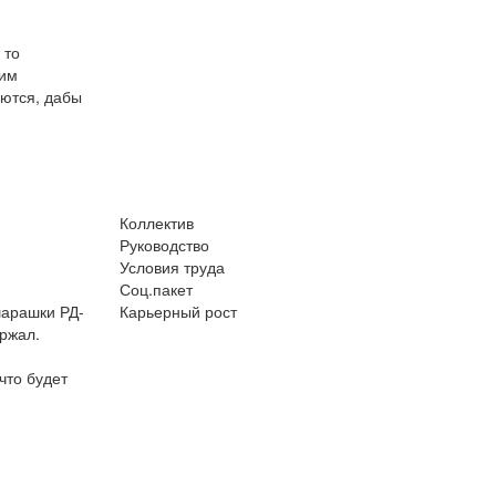
 то
тим
аются, дабы
Коллектив
Руководство
Условия труда
Соц.пакет
шарашки РД-
Карьерный рост
ержал.
что будет