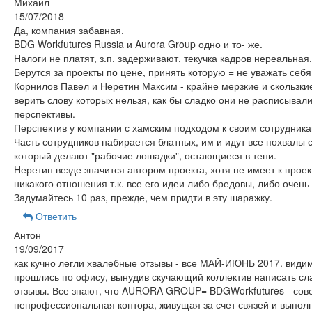
Михаил
15/07/2018
Да, компания забавная.
BDG Workfutures Russia и Aurora Group одно и то- же.
Налоги не платят, з.п. задерживают, текучка кадров нереальная.
Берутся за проекты по цене, принять которую = не уважать себя
Корнилов Павел и Неретин Максим - крайне мерзкие и скользки
верить слову которых нельзя, как бы сладко они не расписывал
перспективы.
Перспектив у компании с хамским подходом к своим сотрудника
Часть сотрудников набирается блатных, им и идут все похвалы с
который делают "рабочие лошадки", остающиеся в тени.
Неретин везде значится автором проекта, хотя не имеет к прое
никакого отношения т.к. все его идеи либо бредовы, либо очень
Задумайтесь 10 раз, прежде, чем придти в эту шаражку.
Ответить
Антон
19/09/2017
как кучно легли хвалебные отзывы - все МАЙ-ИЮНЬ 2017. види
прошлись по офису, вынудив скучающий коллектив написать с
отзывы. Все знают, что AURORA GROUP= BDGWorkfutures - со
непрофессиональная контора, живущая за счет связей и выпол