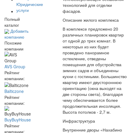
Юридические
технологией для отделки
услуги
фасадов.
Полный
Описание жилого комплекса
каталог
В комплексе предложено 20
Добавить
различных планировок квартир
компанию
от одной до трех комнат. В
Похожие
некоторых из них будет
компании
проведено панорамное
остекление, отведены
помещения для обустройства
AVS Group
зимних садов и объединены
Рейтинг
кухни с гостиными. Большинство
компании:
квартир имеют двустороннюю
ориентацию (окна выходят на
Balticzone
две стороны света), благодаря
Рейтинг
чему обеспечивается более
компании:
продолжительная инсоляция.
Высота потолков - 2,7 м.
BuyBuyHouse
Инфраструктура
Рейтинг
Внутренние дворы «Нахабино
компании: