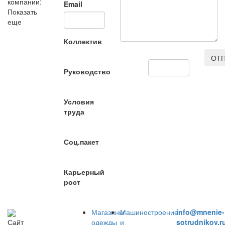
компании:
Email
Показать
еще
Коллектив
ОТП
Руководство
Условия
труда
Соц.пакет
Карьерный
рост
Магазины
Машиностроение
info@mnenie-
одежды
и
sotrudnikov.r
Сайт