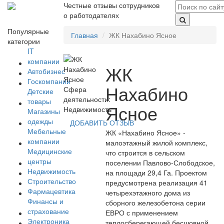
Честные отзывы сотрудников
о работодателях
Популярные
Главная
ЖК Нахабино Ясное
категории
IT
компании
ЖК
Автобизнес
Госкомпании
Нахабино
Сфера
Детские
деятельности:
товары
Ясное
Недвижимость
Магазины
одежды
ДОБАВИТЬ ОТЗЫВ
Мебельные
ЖК «Нахабино Ясное» -
компании
малоэтажный жилой комплекс,
Медицинские
что строится в сельском
центры
поселении Павлово-Слободское,
Недвижимость
на площади 29,4 Га. Проектом
Строительство
предусмотрена реализация 41
Фармацевтика
четырехэтажного дома из
Финансы и
сборного железобетона серии
страхование
ЕВРО с применением
Электроника
теплосберегающей бесшовной