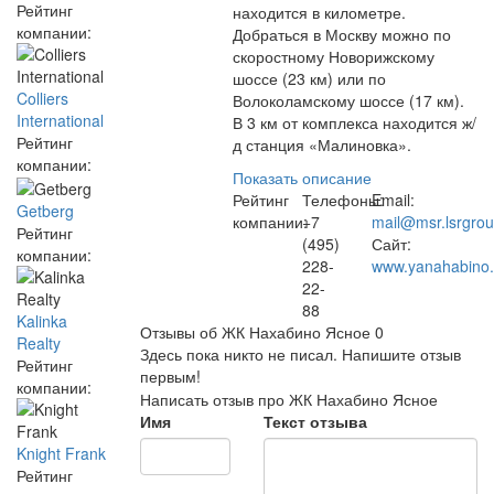
Рейтинг
находится в километре.
компании:
Добраться в Москву можно по
скоростному Новорижскому
шоссе (23 км) или по
Colliers
Волоколамскому шоссе (17 км).
International
В 3 км от комплекса находится ж/
Рейтинг
д станция «Малиновка».
компании:
Показать описание
Рейтинг
Телефоны:
Email:
Getberg
компании:
+7
mail@msr.lsrgrou
Рейтинг
(495)
Сайт:
компании:
228-
www.yanahabino.
22-
88
Kalinka
Отзывы об ЖК Нахабино Ясное
0
Realty
Здесь пока никто не писал. Напишите отзыв
Рейтинг
первым!
компании:
Написать отзыв про ЖК Нахабино Ясное
Имя
Текст отзыва
Knight Frank
Рейтинг