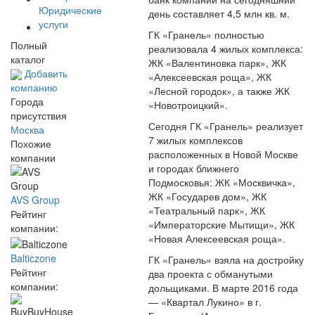
Юридические
день составляет 4,5 млн кв. м.
услуги
ГК «Гранель» полностью
Полный
реализовала 4 жилых комплекса:
каталог
ЖК «Валентиновка парк», ЖК
Добавить
«Алексеевская роща», ЖК
компанию
«Лесной городок», а также ЖК
Города
«Новотроицкий».
присутствия
Сегодня ГК «Гранель» реализует
Москва
7 жилых комплексов
Похожие
расположенных в Новой Москве
компании
и городах ближнего
Подмосковья: ЖК «Москвичка»,
ЖК «Государев дом», ЖК
AVS Group
«Театральный парк», ЖК
Рейтинг
«Императорские Мытищи», ЖК
компании:
«Новая Алексеевская роща».
Balticzone
ГК «Гранель» взяла на достройку
Рейтинг
два проекта с обманутыми
компании:
дольщиками. В марте 2016 года
— «Квартал Лукино» в г.