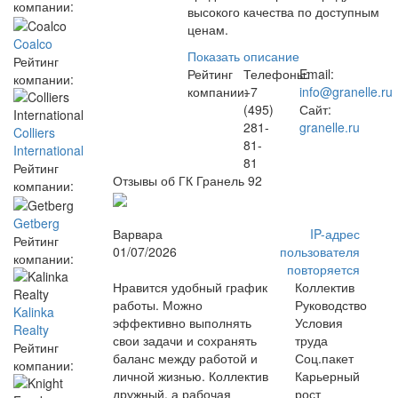
компании:
высокого качества по доступным
ценам.
Coalco
Показать описание
Рейтинг
Рейтинг
Телефоны:
Email:
компании:
компании:
+7
info@granelle.ru
(495)
Сайт:
281-
granelle.ru
Colliers
81-
International
81
Рейтинг
Отзывы об ГК Гранель
92
компании:
Getberg
Варвара
IP-адрес
Рейтинг
01/07/2026
пользователя
компании:
повторяется
Нравится удобный график
Коллектив
работы. Можно
Руководство
Kalinka
эффективно выполнять
Условия
Realty
свои задачи и сохранять
труда
Рейтинг
баланс между работой и
Соц.пакет
компании:
личной жизнью. Коллектив
Карьерный
дружный, а рабочая
рост