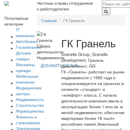
Честные отзывы сотрудников
о работодателях
Популярные
Главная
ГК Гранель
категории
IT
компании
ГК Гранель
Автобизнес
Сфера
Госкомпании
деятельности:
Детские
Granelle Group, Granelle
Недвижимость
товары
Development, Гранель
Магазины
ДОБАВИТЬ ОТЗЫВ
Девелопмент, GG
одежды
ГК «Гранель» работает на рынке
Мебельные
недвижимости с 1992 года и
компании
специализируется на проектах в
Медицинские
сегменте «стандарт» и
центры
«комфорт» класса. С начала
Недвижимость
деятельности компания ввела в
Строительство
эксплуатацию более 1 млн кв. м
Фармацевтика
жилой недвижимости, обеспечив
Финансы и
квартирами более 18 тысяч
страхование
российских семей.Земельный
Электроника
банк компании на сегодняшний