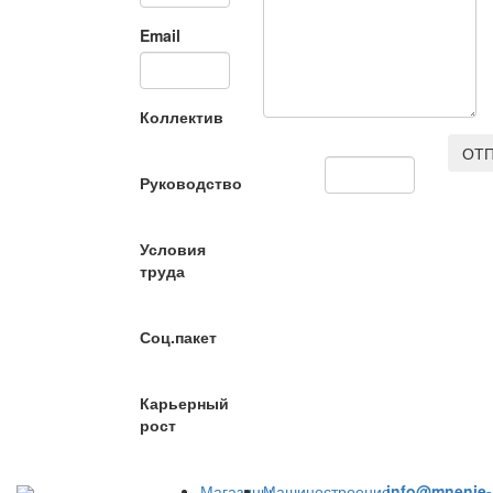
Email
Коллектив
ОТП
Руководство
Условия
труда
Соц.пакет
Карьерный
рост
Магазины
Машиностроение
info@mnenie-