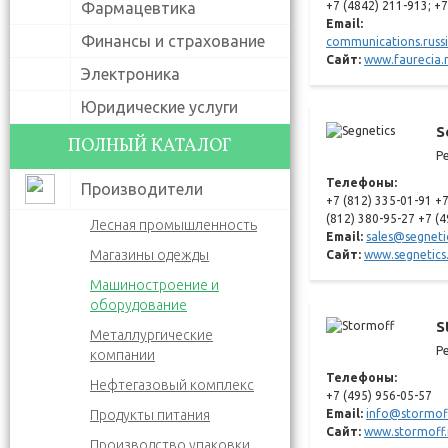
Фармацевтика
+7 (4842) 211-913; +
Email:
Финансы и страхование
communications.russ
Сайт:
www.faurecia.
Электроника
Юридические услуги
S
ПОЛНЫЙ КАТАЛОГ
Р
Телефоны:
Производители
+7 (812) 335-01-91 +7
(812) 380-95-27 +7 (
Лесная промышленность
Email:
sales@segneti
Магазины одежды
Сайт:
www.segnetic
Машиностроение и
оборудование
S
Металлургические
Р
компании
Телефоны:
Нефтегазовый комплекс
+7 (495) 956-05-57
Продукты питания
Email:
info@stormof
Сайт:
www.stormoff.
Производство упаковки