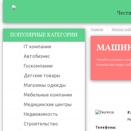
Честн
Главная
Каталог ра
ПОПУЛЯРНЫЕ КАТЕГОРИИ
МАШИН
IT компании
Автобизнес
Читайте отзывы сот
понять как ведут с
Госкомпании
Детские товары
Магазины одежды
Мебельные компании
Медицинские центры
F
Недвижимость
Р
Строительство
Телефоны: