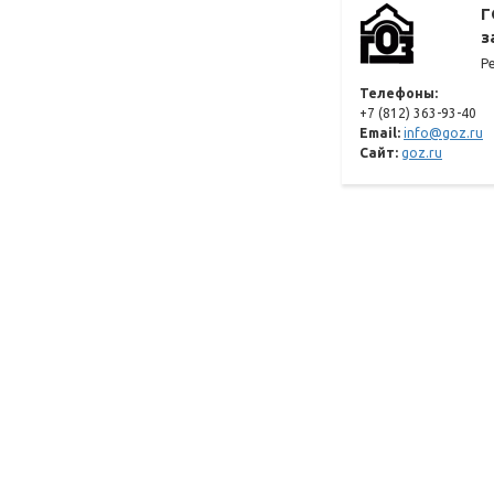
Г
з
Р
Телефоны:
+7 (812) 363-93-40
Email:
info@goz.ru
Сайт:
goz.ru