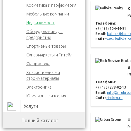
Косметика и парфюмерия
K
Мебельные компании
Р
Недвижимость
Телефоны:
+7 (495) 104-44-91
Оборудование для
Email:
kalinka@kalink
предприятий
Сайт:
www.kalinka-re
Спортивные товары
Супермаркеты и Ритейл
Флористика
B
Хозяйственные и
Р
стройматериалы
Телефоны:
Электроника
+7 (495) 278-02-13
Email:
info@rirubro.
Ювелирные изделия
Сайт:
rirubro.ru
Услуги
U
Полный каталог
Р