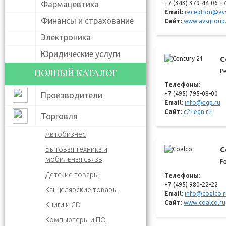
Фармацевтика
+7 (343) 379-44-06 +
Email:
reception@av
Финансы и страхование
Сайт:
www.avsgroup
Электроника
Юридические услуги
C
ПОЛНЫЙ КАТАЛОГ
Р
Телефоны:
+7 (495) 795-08-00
Производители
Email:
info@egp.ru
Сайт:
c21egn.ru
Торговля
Автобизнес
Бытовая техника и
C
мобильная связь
Р
Детские товары
Телефоны:
+7 (495) 980-22-22
Канцелярские товары
Email:
info@coalco.r
Сайт:
www.coalco.ru
Книги и CD
Компьютеры и ПО