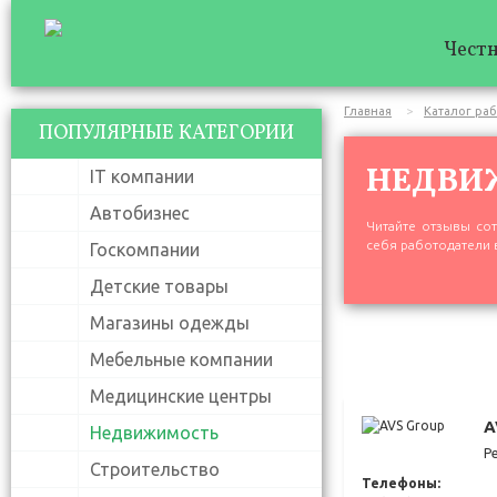
Честн
Главная
Каталог ра
ПОПУЛЯРНЫЕ КАТЕГОРИИ
НЕДВИ
IT компании
Автобизнес
Читайте отзывы сот
себя работодатели 
Госкомпании
Детские товары
Магазины одежды
Мебельные компании
Медицинские центры
A
Недвижимость
Р
Строительство
Телефоны: