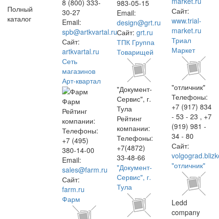
market.ru
8 (800) 333-
983-05-15
Полный
Сайт:
30-27
Email:
каталог
www.trial-
Email:
design@grt.ru
market.ru
spb@artkvartal.ru
Сайт:
grt.ru
Триал
Сайт:
ТПК Группа
Маркет
artkvartal.ru
Товарищей
Сеть
магазинов
Арт-квартал
"отличник"
"Документ-
Телефоны:
Сервис", г.
Фарм
+7 (917) 834
Тула
Рейтинг
- 53 - 23 , +7
Рейтинг
компании:
(919) 981 -
компании:
Телефоны:
34 - 80
Телефоны:
+7 (495)
Сайт:
+7(4872)
380-14-00
volgograd.blizk
33-48-66
Email:
"отличник"
"Документ-
sales@farm.ru
Сервис", г.
Сайт:
Тула
farm.ru
Фарм
Ledd
company