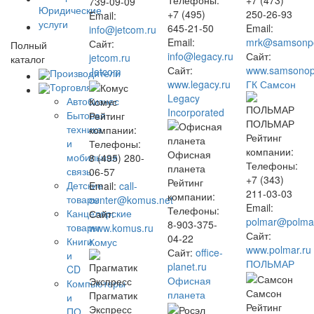
Телефоны:
+7 (473)
739-09-09
Юридические
+7 (495)
250-26-93
Email:
услуги
645-21-50
Email:
info@jetcom.ru
Email:
mrk@samsonpo
Сайт:
Полный
info@legacy.ru
Сайт:
jetcom.ru
каталог
Сайт:
www.samsonop
Jetcom
Производители
www.legacy.ru
ГК Самсон
Торговля
Legacy
Автобизнес
Комус
Incorporated
Бытовая
Рейтинг
ПОЛЬМАР
техника
компании:
Рейтинг
и
Телефоны:
компании:
Офисная
мобильная
8 (495) 280-
Телефоны:
планета
связь
06-57
+7 (343)
Рейтинг
Детские
Email:
call-
211-03-03
компании:
товары
center@komus.net
Email:
Телефоны:
Канцелярские
Сайт:
polmar@polmar
8-903-375-
товары
www.komus.ru
Сайт:
04-22
Книги
Комус
www.polmar.ru
Сайт:
office-
и
ПОЛЬМАР
planet.ru
CD
Офисная
Компьютеры
Самсон
планета
Прагматик
и
Рейтинг
Экспресс
ПО