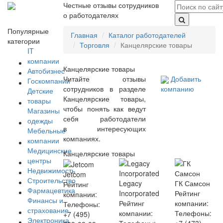
Честные отзывы сотрудников
о работодателях
Популярные
Главная
Каталог работодателей
категории
Торговля
Канцелярские товары
IT
компании
Канцелярские товары
Автобизнес
Читайте отзывы
Добавить
Госкомпании
сотрудников в разделе
компанию
Детские
Канцелярские товары,
товары
чтобы понять как ведут
Магазины
себя работодатели
одежды
в интересующих
Мебельные
компаниях.
компании
Медицинские
Канцелярские товары
центры
Недвижимость
Jetcom
Строительство
Legacy
ГК Самсон
Рейтинг
Фармацевтика
Incorporated
Рейтинг
компании:
Финансы и
Рейтинг
компании:
Телефоны:
страхование
компании:
Телефоны:
+7 (495)
Электроника