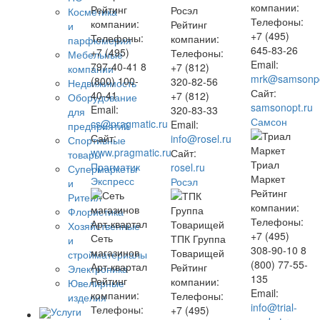
компании:
Рейтинг
Росэл
Косметика
Телефоны:
компании:
Рейтинг
и
+7 (495)
Телефоны:
компании:
парфюмерия
645-83-26
+7 (495)
Телефоны:
Мебельные
Email:
797-40-41 8
+7 (812)
компании
mrk@samsonpo
(800) 100-
320-82-56
Недвижимость
Сайт:
40-41
+7 (812)
Оборудование
samsonopt.ru
Email:
320-83-33
для
Самсон
cs@pragmatic.ru
Email:
предприятий
Сайт:
info@rosel.ru
Спортивные
www.pragmatic.ru
Сайт:
товары
Триал
Прагматик
rosel.ru
Супермаркеты
Маркет
Экспресс
Росэл
и
Рейтинг
Ритейл
компании:
Флористика
Телефоны:
Хозяйственные
+7 (495)
Сеть
ТПК Группа
и
308-90-10 8
магазинов
Товарищей
стройматериалы
(800) 77-55-
Арт-квартал
Рейтинг
Электроника
135
Рейтинг
компании:
Ювелирные
Email:
компании:
Телефоны:
изделия
info@trial-
Телефоны:
+7 (495)
Услуги