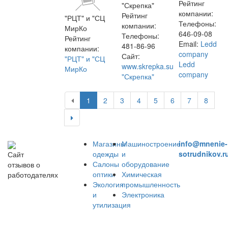
Рейтинг
"Скрепка"
компании:
Рейтинг
"РЦТ" и "СЦ
Телефоны:
компании:
МирКо
646-09-08
Телефоны:
Рейтинг
Email:
Ledd
481-86-96
компании:
company
Сайт:
"РЦТ" и "СЦ
Ledd
www.skrepka.su
МирКо
company
"Скрепка"
1
2
3
4
5
6
7
8
Магазины
Машиностроение
info@mnenie-
одежды
и
sotrudnikov.r
Сайт
Салоны
оборудование
отзывов о
оптики
Химическая
работодателях
Экология
промышленность
и
Электроника
утилизация