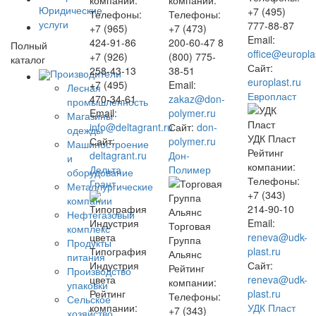
компании:
компании:
Юридические
+7 (495)
Телефоны:
Телефоны:
услуги
777-88-87
+7 (965)
+7 (473)
Email:
424-91-86
200-60-47 8
Полный
office@europla
+7 (926)
(800) 775-
каталог
Сайт:
258-43-13
38-51
Производители
europlast.ru
+7 (495)
Email:
Лесная
Европласт
470-34-61
zakaz@don-
промышленность
Email:
polymer.ru
Магазины
info@deltagrant.ru
Сайт:
don-
одежды
УДК Пласт
Сайт:
polymer.ru
Машиностроение
Рейтинг
deltagrant.ru
Дон-
и
компании:
Дельта
Полимер
оборудование
Телефоны:
Грант
Металлургические
+7 (343)
компании
214-90-10
Нефтегазовый
Email:
Торговая
комплекс
reneva@udk-
Группа
Продукты
Типография
plast.ru
Альянс
питания
Индустрия
Сайт:
Рейтинг
Производство
цвета
reneva@udk-
компании:
упаковки
Рейтинг
plast.ru
Телефоны:
Сельское
компании:
УДК Пласт
+7 (343)
хозяйство