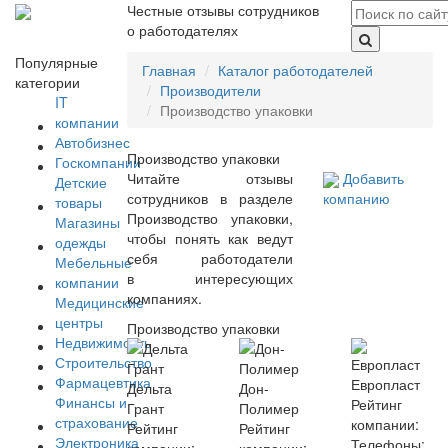
Честные отзывы сотрудников
о работодателях
Популярные
Главная
Каталог работодателей
категории
Производители
IT
Производство упаковки
компании
Автобизнес
Производство упаковки
Госкомпании
Читайте отзывы
Добавить
Детские
сотрудников в разделе
компанию
товары
Производство упаковки,
Магазины
чтобы понять как ведут
одежды
себя работодатели
Мебельные
в интересующих
компании
компаниях.
Медицинские
центры
Производство упаковки
Недвижимость
Строительство
Фармацевтика
Европласт
Дельта
Дон-
Финансы и
Рейтинг
Грант
Полимер
страхование
компании:
Рейтинг
Рейтинг
Электроника
Телефоны: