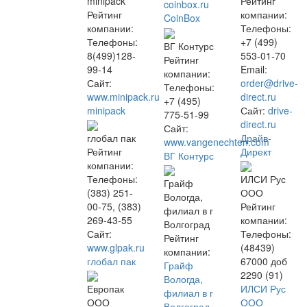
minipack
Рейтинг
coinbox.ru
Рейтинг
компании:
CoinBox
компании:
Телефоны:
Телефоны:
+7 (499)
ВГ Контурс
8(499)128-
553-01-70
Рейтинг
99-14
Email:
компании:
Сайт:
order@drive-
Телефоны:
www.minipack.ru
direct.ru
+7 (495)
minipack
Сайт:
drive-
775-51-99
direct.ru
Сайт:
Драйв-
глобал пак
www.vangenechten.com
Директ
Рейтинг
ВГ Контурс
компании:
Телефоны:
ИЛСИ Рус
Грайф
(383) 251-
ООО
Вологда,
00-75, (383)
Рейтинг
филиал в г
269-43-55
компании:
Волгоград
Сайт:
Телефоны:
Рейтинг
www.glpak.ru
(48439)
компании:
глобал пак
67000 доб
Грайф
2290 (91)
Вологда,
ИЛСИ Рус
Европак
филиал в г
ООО
ООО
Волгоград