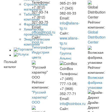
Телефоны:
365-21-99
Строительные
+7 (812)
Global
+7 (343)
материалы
327-93-74
Distribution
382-00-33
Табачные
+7 (812)
Center
Email:
компании
327-93-75
Рейтинг
info@alians-
Фармацевтика
Email:
компании:
tg.ru
Химическая
office@incol.ru
Global
Сайт:
промышленность
Сайт:
Distribution
www.alians-
Энергетические
incol.ru
Center
tg.ru
компании
Типография
Торговая
Торговля
Индустрия
Волжская
Группа
Услуги
цвета
фабрика
Альянс
Полный
упаковки
каталог
"Русский
Рейтинг
CoinBox
характер"
компании:
Телефоны:
ООО
Волжская
+7 (495)
Рейтинг
фабрика
777-13-08;
компании:
упаковки
+7 (968)
"Русский
352-77-71
характер"
Email:
ООО
Драйв-
info@coinbox.ru
Директ
Сайт: