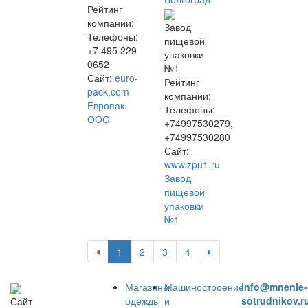
Рейтинг
компании:
Завод
Телефоны:
пищевой
+7 495 229
упаковки
0652
№1
Сайт:
euro-
Рейтинг
pack.com
компании:
Европак
Телефоны:
ООО
+74997530279,
+74997530280
Сайт:
www.zpu1.ru
Завод
пищевой
упаковки
№1
1
2
3
4
Магазины
Машиностроение
info@mnenie-
одежды
и
sotrudnikov.r
Сайт