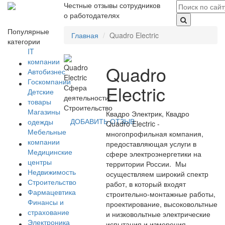
Честные отзывы сотрудников
о работодателях
Популярные
Главная
Quadro Electric
категории
IT
компании
Quadro
Автобизнес
Госкомпании
Electric
Сфера
Детские
деятельности:
товары
Строительство
Магазины
Квадро Электрик, Квадро
ДОБАВИТЬ ОТЗЫВ
одежды
Quadro Electric -
Мебельные
многопрофильная компания,
компании
предоставляющая услуги в
Медицинские
сфере электроэнергетики на
центры
территории России. Мы
Недвижимость
осуществляем широкий спектр
Строительство
работ, в который входят
Фармацевтика
строительно-монтажные работы,
Финансы и
проектирование, высоковольтные
страхование
и низковольтные электрические
Электроника
испытания и измерения,