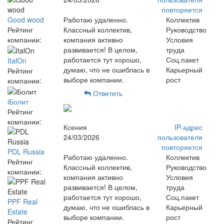
повторяется
Good wood
Работаю удаленно.
Коллектив
Рейтинг
Классный коллектив,
Руководство
компании:
компания активно
Условия
развивается! В целом,
труда
работается тут хорошо,
Соц.пакет
ItalOn
думаю, что не ошиблась в
Карьерный
Рейтинг
выборе компании.
рост
компании:
Ответить
iБолит
Рейтинг
компании:
Ксения
IP-адрес
24/03/2026
пользователя
повторяется
PDL Russia
Работаю удаленно.
Коллектив
Рейтинг
Классный коллектив,
Руководство
компании:
компания активно
Условия
развивается! В целом,
труда
работается тут хорошо,
Соц.пакет
PPF Real
думаю, что не ошиблась в
Карьерный
Estate
выборе компании.
рост
Рейтинг