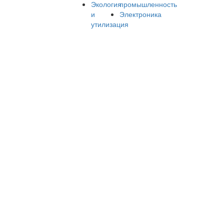
Экология
промышленность
и
Электроника
утилизация