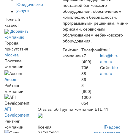
Юридические
поставкой банковского
услуги
оборудования, обеспечением
комплексной безопасности,
Полный
программными решениям, мини-
каталог
офисами, сервисным
Добавить
обслуживанием небанковского
компанию
оборудования.
Города
присутствия
Рейтинг
Телефоны:
Email:
Москва
компании:
+7
info@bte-
Похожие
(499)
atm.ru
компании
706-
Сайт:
bte-
88-
atm.ru
Aecom
86
Рейтинг
8
компании:
(800)
1000-
054
AFI
Отзывы об Группа компаний БТЕ
41
Development
Рейтинг
компании:
Ксения
IP-адрес
24/03/2026
пользователя