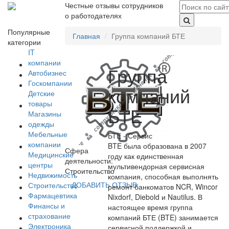
Честные отзывы сотрудников
о работодателях
Популярные
Главная
Группа компаний БТЕ
категории
IT
компании
Группа
Автобизнес
Госкомпании
компаний
Детские
товары
БТЕ
Магазины
одежды
Мебельные
БТЕ - Сервис
компании
BTE была образована в 2007
Сфера
Медицинские
году как единственная
деятельности:
центры
мультивендорная сервисная
Строительство
Недвижимость
компания, способная выполнять
ДОБАВИТЬ ОТЗЫВ
Строительство
ремонт банкоматов NCR, Wincor
Фармацевтика
Nixdorf, Diebold и Nautilus. В
Финансы и
настоящее время группа
страхование
компаний БТЕ (BTE) занимается
Электроника
сервисной поддержкой и