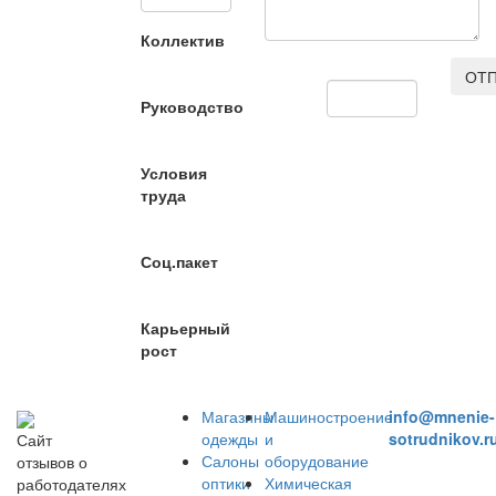
Коллектив
ОТП
Руководство
Условия
труда
Соц.пакет
Карьерный
рост
Магазины
Машиностроение
info@mnenie-
одежды
и
sotrudnikov.r
Сайт
Салоны
оборудование
отзывов о
оптики
Химическая
работодателях