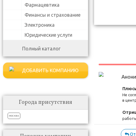
Фармацевтика
Финансы и страхование
Электроника
Юридические услуги
Полный каталог
ДОБАВИТЬ КОМПАНИЮ
Анон
Плюсы
Не сог
в цент
Города присутствия
Отриц
МОСКВА
работы
От