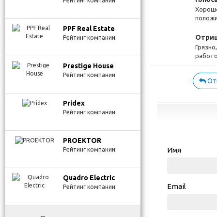
Рейтинг компании:
Хорошо
положи
PPF Real Estate
Отриц
Рейтинг компании:
Грязно
работо
Prestige House
Рейтинг компании:
От
Pridex
Рейтинг компании:
PROEKTOR
Имя
Рейтинг компании:
Quadro Electric
Email
Рейтинг компании: