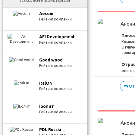
Похожие компании
Aecom
Рейтинг компании:
Анон
Плюсы
AFI Development
Компан
Рейтинг компании:
Отличн
зоны а
Good wood
Отриц
Рейтинг компании:
много 
ItalOn
От
Рейтинг компании:
iБолит
Рейтинг компании:
Анон
PDL Russia
Плюсы