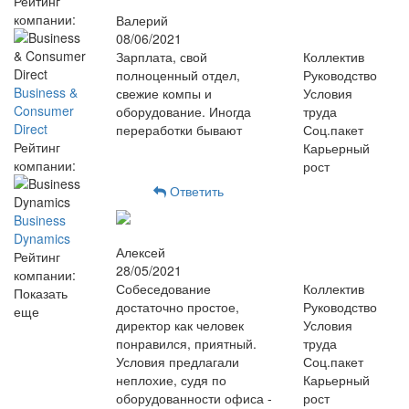
Рейтинг
компании:
Валерий
08/06/2021
Зарплата, свой
Коллектив
полноценный отдел,
Руководство
Business &
свежие компы и
Условия
Consumer
оборудование. Иногда
труда
Direct
переработки бывают
Соц.пакет
Рейтинг
Карьерный
компании:
рост
Ответить
Business
Dynamics
Алексей
Рейтинг
28/05/2021
компании:
Собеседование
Коллектив
Показать
достаточно простое,
Руководство
еще
директор как человек
Условия
понравился, приятный.
труда
Условия предлагали
Соц.пакет
неплохие, судя по
Карьерный
оборудованности офиса -
рост