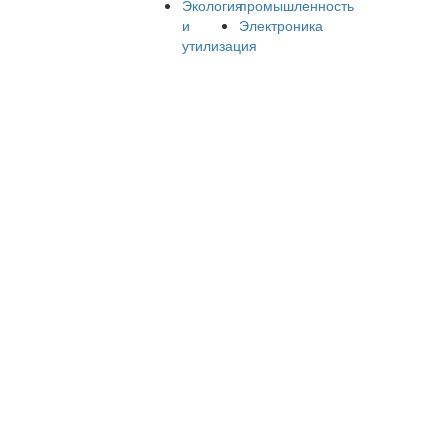
Экология
промышленность
и
Электроника
утилизация