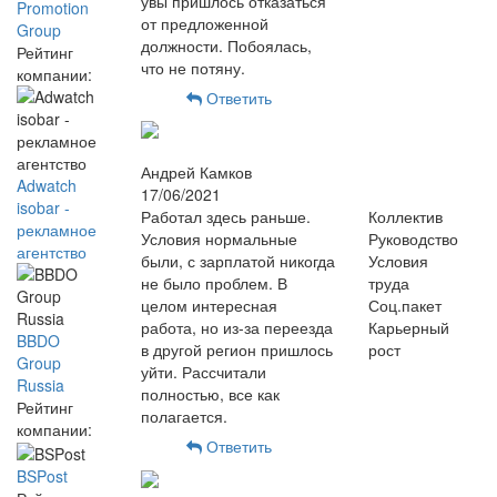
увы пришлось отказаться
Promotion
от предложенной
Group
должности. Побоялась,
Рейтинг
что не потяну.
компании:
Ответить
Андрей Камков
Adwatch
17/06/2021
isobar -
Работал здесь раньше.
Коллектив
рекламное
Условия нормальные
Руководство
агентство
были, с зарплатой никогда
Условия
не было проблем. В
труда
целом интересная
Соц.пакет
работа, но из-за переезда
Карьерный
BBDO
в другой регион пришлось
рост
Group
уйти. Рассчитали
Russia
полностью, все как
Рейтинг
полагается.
компании:
Ответить
BSPost