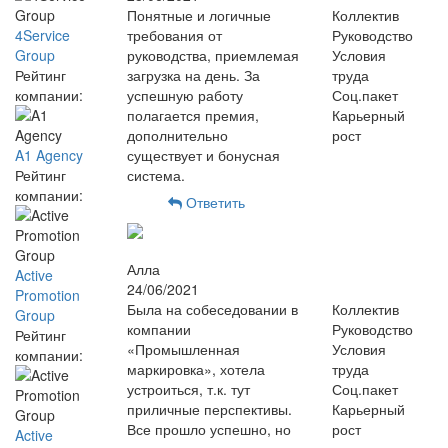
Понятные и логичные
Коллектив
4Service
требования от
Руководство
Group
руководства, приемлемая
Условия
Рейтинг
загрузка на день. За
труда
компании:
успешную работу
Соц.пакет
полагается премия,
Карьерный
дополнительно
рост
A1 Agency
существует и бонусная
Рейтинг
система.
компании:
Ответить
Алла
Active
24/06/2021
Promotion
Была на собеседовании в
Коллектив
Group
компании
Руководство
Рейтинг
«Промышленная
Условия
компании:
маркировка», хотела
труда
устроиться, т.к. тут
Соц.пакет
приличные перспективы.
Карьерный
Все прошло успешно, но
рост
Active