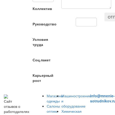
Коллектив
ОТП
Руководство
Условия
труда
Соц.пакет
Карьерный
рост
Магазины
Машиностроение
info@mnenie-
одежды
и
sotrudnikov.r
Сайт
Салоны
оборудование
отзывов о
оптики
Химическая
работодателях