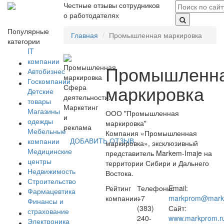
Честные отзывы сотрудников
о работодателях
Популярные
Главная
Промышленная маркировка
категории
IT
компании
Промышленн
Автобизнес
Госкомпании
маркировка
Сфера
Детские
деятельности:
товары
Маркетинг
Магазины
ООО "Промышленная
и
одежды
маркировка"
реклама
Мебельные
Компания «Промышленная
ДОБАВИТЬ ОТЗЫВ
компании
маркировка», эксклюзивный
Медицинские
представитель Markem-Imaje на
центры
территории Сибири и Дальнего
Недвижимость
Востока.
Строительство
Рейтинг
Телефоны:
Email:
Фармацевтика
компании:
+7
markprom@mark
Финансы и
(383)
Сайт:
страхование
240-
www.markprom.r
Электроника