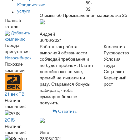
89-
Юридические
02
услуги
Отзывы об Промышленная маркировка
25
Полный
каталог
Добавить
Андрей
компанию
30/06/2021
Города
Работа как работа-
Коллектив
присутствия
выполняй обязанности,
Руководство
Новосибирск
соблюдай требования и
Условия
Похожие
не будет проблем. Платят
труда
компании
достойно как по мне,
Соц.пакет
премий не лишали ни
Карьерный
разу. Стараемся бонусы
рост
набирать, чтобы
21 век ТВ
суммарно больше
Рейтинг
получить.
компании:
Ответить
2GIS
Рейтинг
компании:
Инга
28/06/2021