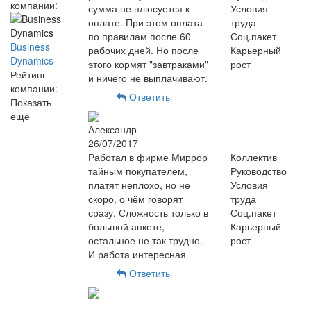
компании:
сумма не плюсуется к
Условия
оплате. При этом оплата
труда
по правилам после 60
Соц.пакет
Business
рабочих дней. Но после
Карьерный
Dynamics
этого кормят "завтраками"
рост
Рейтинг
и ничего не выплачивают.
компании:
Ответить
Показать
еще
Александр
26/07/2017
Работал в фирме Миррор
Коллектив
тайным покупателем,
Руководство
платят неплохо, но не
Условия
скоро, о чём говорят
труда
сразу. Сложность только в
Соц.пакет
большой анкете,
Карьерный
остальное не так трудно.
рост
И работа интересная
Ответить