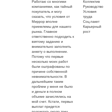
Работаю со многими
Коллектив
компаниями, как тайный
Руководство
покупатель и могу
Условия
сказать, что условия от
труда
Миррор вполне
Соц.пакет
приемлемы для нашего
Карьерный
рынка. Главное
рост
ответственно подходить к
взятому заданию и
внимательно заполнить
анкету о выполнении.
Потому что первые
несколько моих работ
были оштрафованы по
причине собственной
невнимательности. В
дальнейшем таким
проблем у меня не было
и деньги в полном
объеме зачислялись на
мой счет. Кстати, первых
выплат придется
подождать около трех