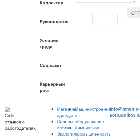
Коллектив
ОТП
Руководство
Условия
труда
Соц.пакет
Карьерный
рост
Магазины
Машиностроение
info@mnenie-
одежды
и
sotrudnikov.r
Сайт
Салоны
оборудование
отзывов о
оптики
Химическая
работодателях
Экология
промышленность