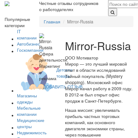
Честные отзывы сотрудников
о работодателях
Популярные
Главная
Mirror-Russia
категории
IT
компании
Mirror-Russia
Автобизнес
Госкомпании
Сфера
ООО Мотиватор
деятельности:
Мирор — это лучший мировой
Маркетинг
Детские
опыт в области исследований
и
товары
Тайный покупатель (Mystery
реклама
shopping). Московский офис
ДОБАВИТЬ ОТЗЫВ
Мирор начал работу в 2009 году.
В 2012-м был открыт офис
Магазины
продаж в Санкт-Петербурге.
одежды
Мебельные
Наша миссия: увеличивать
компании
прибыль частных торговых
Медицинские
компаний, как основного
центры
двигателя экономики страны,
Недвижимость
через повышение