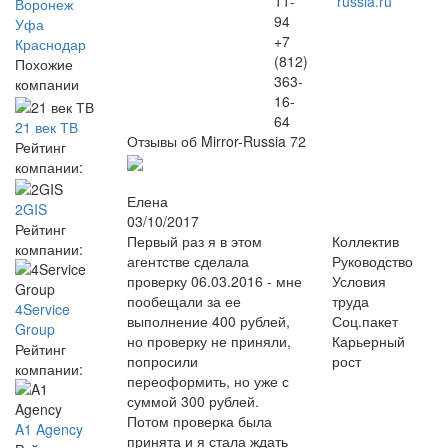
11-
russia.ru
Воронеж
94
Уфа
+7
Краснодар
(812)
Похожие
363-
компании
16-
64
21 век ТВ
Отзывы об Mirror-Russia
72
Рейтинг
компании:
Елена
2GIS
03/10/2017
Рейтинг
Первый раз я в этом
Коллектив
компании:
агентстве сделала
Руководство
проверку 06.03.2016 - мне
Условия
пообещали за ее
труда
4Service
выполнение 400 рублей,
Соц.пакет
Group
но проверку не приняли,
Карьерный
Рейтинг
попросили
рост
компании:
переоформить, но уже с
суммой 300 рублей.
Потом проверка была
A1 Agency
принята и я стала ждать