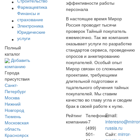
Строительство
эффективности работы
Фармацевтика
персонала
Финансы и
В настоящее время Мирор
страхование
Россия проводит тысячи
Электроника
проверок Тайный покупатель
Юридические
ежемесячно. Так же компания
услуги
оказывает услуги по разработке
Полный
стандартов сервиса, проведению
каталог
опросов и анкетированию
Добавить
покупателей. Особый опыт
компанию
Мирор связан со сложными
Города
проектами, требующими
присутствия
длительной подготовки и
Санкт-
тщательного обучения тайных
Петербург
покупателей. Мы ставим
Москва
качество во главу угла и сводим
Нижний
брак в своей работе к нулю.
Новгород
Рейтинг
Телефоны:
Email:
Тюмень
компании:
+7
interesno@mirror
Московская
(499)
russia.ru
область
501-
Сайт:
mirror-
Красноярск