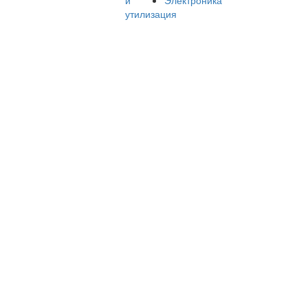
и
Электроника
утилизация