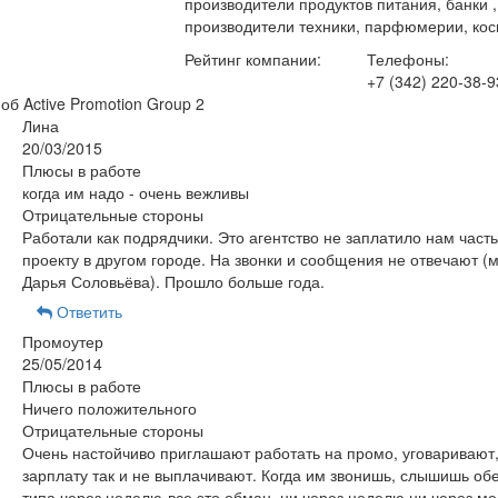
производители продуктов питания, банки 
производители техники, парфюмерии, кос
Рейтинг компании:
Телефоны:
+7 (342) 220-38-9
об Active Promotion Group
2
Лина
20/03/2015
Плюсы в работе
когда им надо - очень вежливы
Отрицательные стороны
Работали как подрядчики. Это агентство не заплатило нам часть
проекту в другом городе. На звонки и сообщения не отвечают 
Дарья Соловьёва). Прошло больше года.
Ответить
Промоутер
25/05/2014
Плюсы в работе
Ничего положительного
Отрицательные стороны
Очень настойчиво приглашают работать на промо, уговаривают,
зарплату так и не выплачивают. Когда им звонишь, слышишь о
типа через неделю-все это обман, ни через неделю ни через м