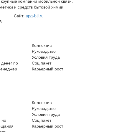
, крупные компании мобильной связи,
метики и средств бытовой химии.
Сайт:
apg-btl.ru
3
Коллектив
Руководство
Условия труда
 денег по
Соц.пакет
(менеджер
Карьерный рост
Коллектив
Руководство
Условия труда
 но
Соц.пакет
бещания
Карьерный рост
есяц