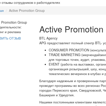
 отзывы сотрудников о работодателях
ная
Active Promotion Group
Active Promotion
еятельности:
нг и реклама
BTL Agency
ВИТЬ ОТЗЫВ
APG предоставляет полный спектр BTL- ус
CONSUMER PROMOTION (консультация
TRADE MARKETING (мерчендайзинг
для торговых точек, аудит, упаковка,
EVENT (работа на выставках, орган
организация розыгрышей, шоу, конц
тематических вечеринок в клубах и
Благодаря надежным и проверенным парт
проводит программы во всех регионах Ро
городах Пермского края, Свердловской, Ч
Башкирия и Удмуртия.
Нашими постоянными клиентами являются