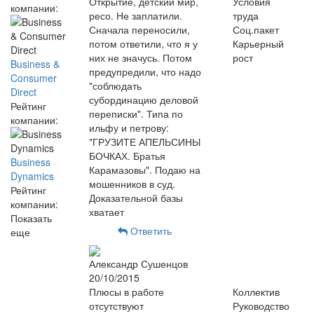
Открытие, детский мир,
Условия
компании:
ресо. Не заплатили.
труда
Сначала переносили,
Соц.пакет
потом ответили, что я у
Карьерный
них не значусь. Потом
рост
Business &
предупредили, что надо
Consumer
"соблюдать
Direct
субординацию деловой
Рейтинг
переписки". Типа по
компании:
ильфу и петрову:
"ГРУЗИТЕ АПЕЛЬСИНЫ
БОЧКАХ. Братья
Business
Карамазовы". Подаю на
Dynamics
мошенников в суд.
Рейтинг
Доказательной базы
компании:
хватает
Показать
Ответить
еще
Александр Сушенцов
20/10/2015
Плюсы в работе
Коллектив
отсутствуют
Руководство