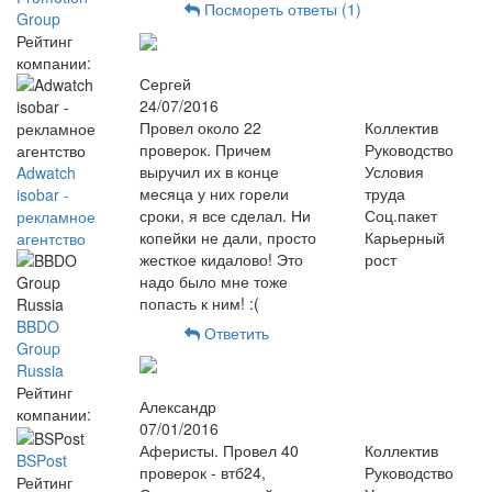
Посмореть ответы (1)
Group
Рейтинг
компании:
Сергей
24/07/2016
Провел около 22
Коллектив
проверок. Причем
Руководство
выручил их в конце
Условия
Adwatch
месяца у них горели
труда
isobar -
сроки, я все сделал. Ни
Соц.пакет
рекламное
копейки не дали, просто
Карьерный
агентство
жесткое кидалово! Это
рост
надо было мне тоже
попасть к ним! :(
BBDO
Ответить
Group
Russia
Рейтинг
Александр
компании:
07/01/2016
Аферисты. Провел 40
Коллектив
BSPost
проверок - втб24,
Руководство
Рейтинг