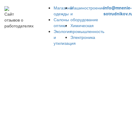
Магазины
Машиностроение
info@mnenie-
одежды
и
sotrudnikov.r
Сайт
Салоны
оборудование
отзывов о
оптики
Химическая
работодателях
Экология
промышленность
и
Электроника
утилизация