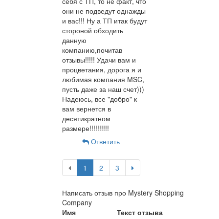
себя с ТП, то не факт, что
они не подведут однажды
и вас!!! Ну а ТП итак будут
стороной обходить
данную
компанию,почитав
отзывы!!!!! Удачи вам и
процветания, дорога я и
любимая компания MSC,
пусть даже за наш счет)))
Надеюсь, все "добро" к
вам вернется в
десятикратном
размере!!!!!!!!!!
Ответить
1
2
3
Написать отзыв про Mystery Shopping
Company
Имя
Текст отзыва