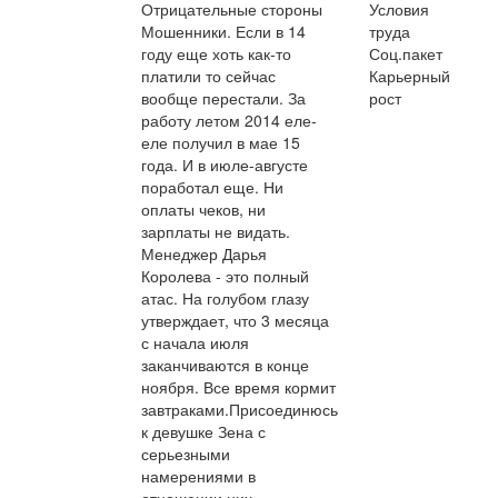
Отрицательные стороны
Условия
Мошенники. Если в 14
труда
году еще хоть как-то
Соц.пакет
платили то сейчас
Карьерный
вообще перестали. За
рост
работу летом 2014 еле-
еле получил в мае 15
года. И в июле-августе
поработал еще. Ни
оплаты чеков, ни
зарплаты не видать.
Менеджер Дарья
Королева - это полный
атас. На голубом глазу
утверждает, что 3 месяца
с начала июля
заканчиваются в конце
ноября. Все время кормит
завтраками.Присоединюсь
к девушке Зена с
серьезными
намерениями в