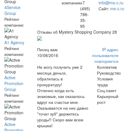
компании:
+7
info@ms-c.ru
4Service
(495)
Сайт:
ms-c.ru
Group
788-
Рейтинг
35-
компании:
95
Отзывы об Mystery Shopping Company
28
A1 Agency
Рейтинг
Писец вам
IP-адрес
компании:
10/08/2016
пользователя
повторяется
Не могу получить уже 2
Коллектив
месяца деньги,
Руководство
Active
обратилась в
Условия
Promotion
прокуратуру!
труда
Group
Отлично когда есть
Соц.пакет
Рейтинг
знакомые, как оказалось
Карьерный
компании:
вдруг на счастье мне.
рост
Оказывается на них давно
"точат зуб" держитесь
уроды!! Скоро вам всем
Active
крышка!
Promotion