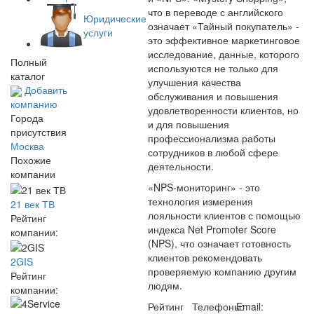
что в переводе с английского
Юридические
означает «Тайный покупатель» -
услуги
это эффективное маркетинговое
исследование, данные, которого
Полный
используются не только для
каталог
улучшения качества
Добавить
обслуживания и повышения
компанию
удовлетворенности клиентов, но
Города
и для повышения
присутствия
профессионализма работы
Москва
сотрудников в любой сфере
Похожие
деятельности.
компании
«NPS-мониторинг» - это
технология измерения
21 век ТВ
лояльности клиентов с помощью
Рейтинг
индекса Net Promoter Score
компании:
(NPS), что означает готовность
клиентов рекомендовать
2GIS
проверяемую компанию другим
Рейтинг
людям.
компании:
Рейтинг
Телефоны:
Email: