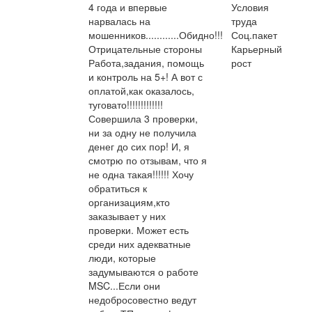
4 года и впервые
Условия
нарвалась на
труда
мошенников............Обидно!!!
Соц.пакет
Отрицательные стороны
Карьерный
Работа,задания, помощь
рост
и контроль на 5+! А вот с
оплатой,как оказалось,
туговато!!!!!!!!!!!!!
Совершила 3 проверки,
ни за одну не получила
денег до сих пор! И, я
смотрю по отзывам, что я
не одна такая!!!!!! Хочу
обратиться к
организациям,кто
заказывает у них
проверки. Может есть
среди них адекватные
люди, которые
задумываются о работе
MSC...Если они
недобросовестно ведут