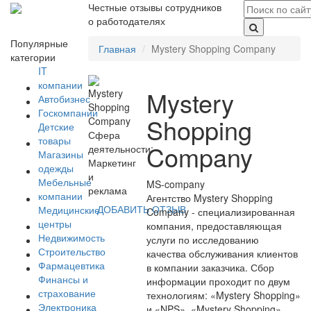
Честные отзывы сотрудников
о работодателях
Популярные
Главная
Mystery Shopping Company
категории
IT
компании
Mystery
Автобизнес
Госкомпании
Shopping
Детские
Сфера
товары
Company
деятельности:
Магазины
Маркетинг
одежды
и
Мебельные
MS-company
реклама
компании
Агентство Mystery Shopping
ДОБАВИТЬ ОТЗЫВ
Медицинские
Company - специализированная
центры
компания, предоставляющая
Недвижимость
услуги по исследованию
Строительство
качества обслуживания клиентов
Фармацевтика
в компании заказчика. Сбор
Финансы и
информации проходит по двум
страхование
технологиям: «Mystery Shopping»
Электроника
и «NPS». «Mystery Shopping»,