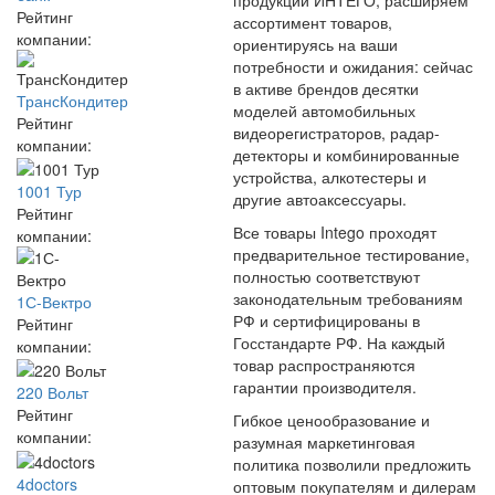
продукции ИНТЕГО, расширяем
Рейтинг
ассортимент товаров,
компании:
ориентируясь на ваши
потребности и ожидания: сейчас
в активе брендов десятки
ТрансКондитер
моделей автомобильных
Рейтинг
видеорегистраторов, радар-
компании:
детекторы и комбинированные
устройства, алкотестеры и
1001 Тур
другие автоаксессуары.
Рейтинг
Все товары Intego проходят
компании:
предварительное тестирование,
полностью соответствуют
законодательным требованиям
1С-Вектро
РФ и сертифицированы в
Рейтинг
Госстандарте РФ. На каждый
компании:
товар распространяются
гарантии производителя.
220 Вольт
Рейтинг
Гибкое ценообразование и
компании:
разумная маркетинговая
политика позволили предложить
4doctors
оптовым покупателям и дилерам