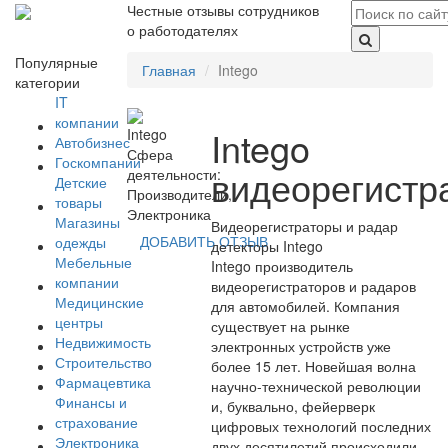
Честные отзывы сотрудников
о работодателях
Популярные
Главная
Intego
категории
IT
компании
Intego
Автобизнес
Сфера
Госкомпании
видеорегистр
деятельности:
Детские
Производители,
товары
Электроника
Магазины
Видеорегистраторы и радар
ДОБАВИТЬ ОТЗЫВ
одежды
детекторы Intego
Мебельные
Intego производитель
компании
видеорегистраторов и радаров
Медицинские
для автомобилей. Компания
центры
существует на рынке
Недвижимость
электронных устройств уже
Строительство
более 15 лет. Новейшая волна
Фармацевтика
научно-технической революции
Финансы и
и, буквально, фейерверк
страхование
цифровых технологий последних
Электроника
двух десятилетий происходили