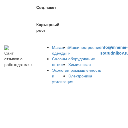
Соц.пакет
Карьерный
рост
Магазины
Машиностроение
info@mnenie-
одежды
и
sotrudnikov.r
Сайт
Салоны
оборудование
отзывов о
оптики
Химическая
работодателях
Экология
промышленность
и
Электроника
утилизация