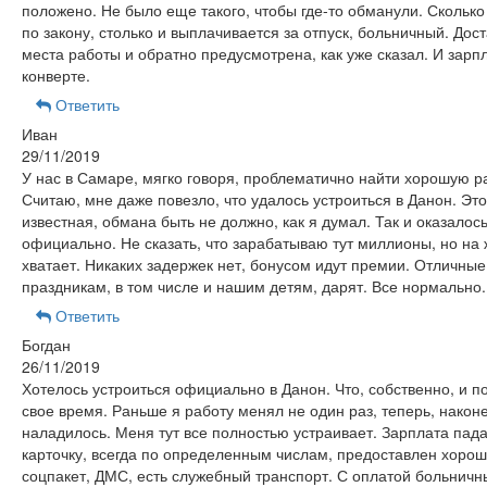
положено. Не было еще такого, чтобы где-то обманули. Скольк
по закону, столько и выплачивается за отпуск, больничный. Дост
места работы и обратно предусмотрена, как уже сказал. И зарпл
конверте.
Ответить
Иван
29/11/2019
У нас в Самаре, мягко говоря, проблематично найти хорошую р
Считаю, мне даже повезло, что удалось устроиться в Данон. Эт
известная, обмана быть не должно, как я думал. Так и оказалось,
официально. Не сказать, что зарабатываю тут миллионы, но на 
хватает. Никаких задержек нет, бонусом идут премии. Отличные
праздникам, в том числе и нашим детям, дарят. Все нормально.
Ответить
Богдан
26/11/2019
Хотелось устроиться официально в Данон. Что, собственно, и п
свое время. Раньше я работу менял не один раз, теперь, наконе
наладилось. Меня тут все полностью устраивает. Зарплата пада
карточку, всегда по определенным числам, предоставлен хоро
соцпакет, ДМС, есть служебный транспорт. С оплатой больничн