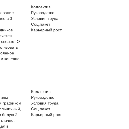
Коллектив
дование
Руководство
ило в 3
Условия труда
Соц.пакет
удников
Карьерный рост
очется
 связью. О
ализовать
тоянное
 и конечно
Коллектив
ниям
Руководство
им графиком
Условия труда
больничный,
Соц.пакет
в белую 2
Карьерный рост
отлично,
ал в