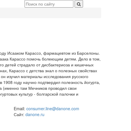
оду Исааком Карассо, фармацевтом из Барселоны.
аака Карассо помочь болеющим детям. Дело в том,
ого детей страдало от дисбактериоза и кишечных
нах, Карассо с детства знал о полезных свойствах
 он изучил материалы исследования русского
в 1908 году научно подтвердил полезность йогурта,
ра (именно там Мечников проводил свои
уртовых культур - болгарской палочки и
Email:
consumer.line@danone.com
Сайт:
danone.ru