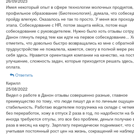
26/09/2023
Имея некоторый опыт в сфере технологии молочных продуктов,
профильное образование (Биотехнология), думала, что собесе
пройду влегкую. Оказалось не так то просто. У меня все проход
этапа. Собеседование с HR, потом защита кейса, потом еще
собеседование с руководителем. Нужно было хоть отзывы сотр
Данон глянуть перед тем как идти на первое собеседование... Х
отметить, что довольно быстро возвращались ко мне с обратной
трудоустройстве не пожалела, кажется, смогу в полной мере ре
себя здесь. Нравится ориентация компании на качество, на пос
улучшение, сложность задач, которые приходится решать здесь,
оплата.
Ответить
Кирилл
25/08/2022
Видел о работе в Данон отзывы совершенно разные, главное
преимущество по тому, что люди пишут да и по личным ощуще
стабильность. Работаю водителем погрузчика на складе с четк
без переработок, хожу в отпуск 2 раза в год, по надобности на 
иногда требуются отгулы, это все без проблем, деньги получаю 
раза в месяц на карту. Зарплату периодически поднимают, что 
учитывая постоянный рост цен на жизнь, сокращений не наблюд