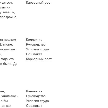
иваться,
Карьерный рост
азвития
у знаешь,
 прозрачно.
мин пешком
Коллектив
 Danone,
Руководство
исали так,
Условия труда
,
Соц.пакет
 года что
Карьерный рост
не было. Да
ве,
Коллектив
. Занимаюсь
Руководство
ел бы
Условия труда
тся как
Соц.пакет