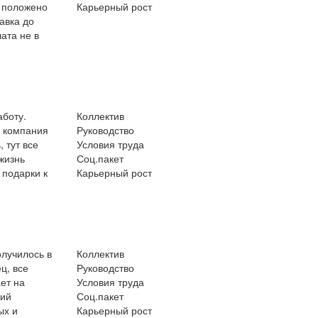
о положено
Карьерный рост
авка до
ата не в
аботу.
Коллектив
о компания
Руководство
 тут все
Условия труда
жизнь
Соц.пакет
 подарки к
Карьерный рост
олучилось в
Коллектив
ц, все
Руководство
ет на
Условия труда
ший
Соц.пакет
ых и
Карьерный рост