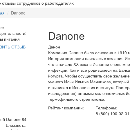
 отзывы сотрудников о работодателях
ная
Danone
Danone
еятельности:
ы питания
Данон
ВИТЬ ОТЗЫВ
Компания Danone была основана в 1919 г
История компании началась с желания Ис
что в начале XX века в Испании очень мн
инфекций. Как и все родившиеся на Балка
йогурта. Чтобы осуществить свое желание
ученого Ильи Ильича Мечникова, который 
и выписал в Испанию из института Пасте
исследования) штаммы молочнокислых йог
термофильного стрептококка.
Рейтинг компании:
Телефоны:
8 (800) 100-02-01
 об Danone
84
Елизавета