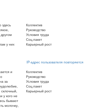
о здесь
Коллектив
якое,
Руководство
 другом
Условия труда
Соц.пакет
там у них
Карьерный рост
IP-адрес пользователя повторяется
сается и
Коллектив
но
Руководство
на за
Условия труда
трудолюбие,
Соц.пакет
 склочный,
Карьерный рост
и у кого не
десь бывают
сть молочку,