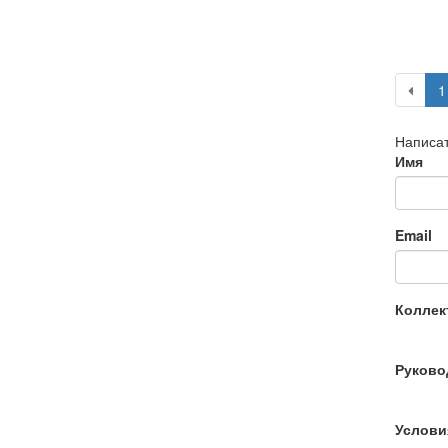
1
Написат
Имя
Email
Коллек
Руково
Услови