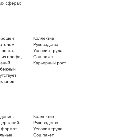
гих сферах
хорошей
Коллектив
дателем
Руководство
 роста.
Условия труда
 из профи,
Соц.пакет
ваний.
Карьерный рост
избежный
тствует,
 кланов
ждение.
Коллектив
удержаний.
Руководство
й формат
Условия труда
альные
Соц.пакет