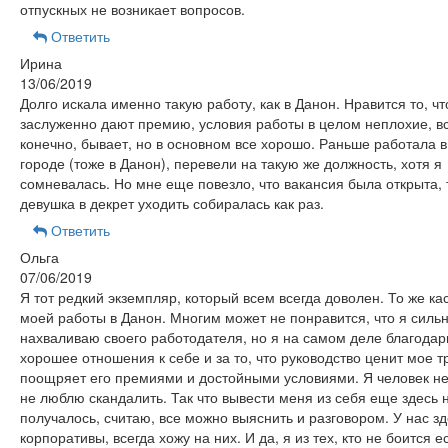
отпускных не возникает вопросов.
Ответить
Ирина
13/06/2019
Долго искала именно такую работу, как в Данон. Нравится то, чт
заслуженно дают премию, условия работы в целом неплохие, вс
конечно, бывает, но в основном все хорошо. Раньше работала в
городе (тоже в Данон), перевели на такую же должность, хотя я
сомневалась. Но мне еще повезло, что вакансия была открыта, 
девушка в декрет уходить собиралась как раз.
Ответить
Ольга
07/06/2019
Я тот редкий экземпляр, который всем всегда доволен. То же ка
моей работы в Данон. Многим может не понравится, что я силь
нахваливаю своего работодателя, но я на самом деле благодар
хорошее отношения к себе и за то, что руководство ценит мое 
поощряет его премиями и достойными условиями. Я человек не
не люблю скандалить. Так что вывести меня из себя еще здесь н
получалось, считаю, все можно выяснить и разговором. У нас з
корпоративы, всегда хожу на них. И да, я из тех, кто не боится е