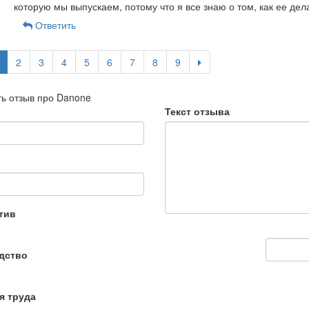
которую мы выпускаем, потому что я все знаю о том, как ее дел
Ответить
2
3
4
5
6
7
8
9
ь отзыв про Danone
Текст отзыва
тив
дство
я труда