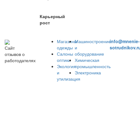
Карьерный
рост
Магазины
Машиностроение
info@mnenie-
одежды
и
sotrudnikov.r
Сайт
Салоны
оборудование
отзывов о
оптики
Химическая
работодателях
Экология
промышленность
и
Электроника
утилизация