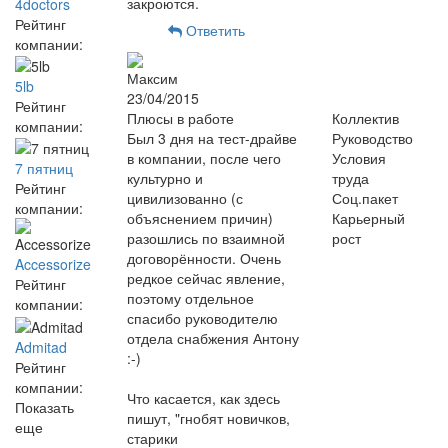
закроются.
4doctors
Рейтинг
Ответить
компании:
Максим
5lb
23/04/2015
Рейтинг
Плюсы в работе
Коллектив
компании:
Был 3 дня на тест-драйве
Руководство
в компании, после чего
Условия
7 пятниц
культурно и
труда
Рейтинг
цивилизованно (с
Соц.пакет
компании:
объяснением причин)
Карьерный
разошлись по взаимной
рост
договорённости. Очень
Accessorize
редкое сейчас явление,
Рейтинг
поэтому отдельное
компании:
спасибо руководителю
отдела снабжения Антону
Admitad
:-)
Рейтинг
компании:
Что касается, как здесь
Показать
пишут, "гнобят новичков,
еще
старики