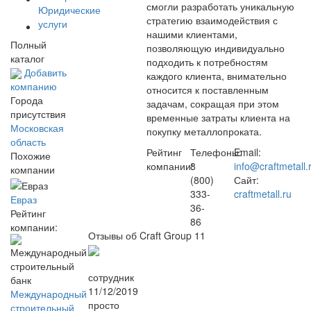
смогли разработать уникальную
Юридические
стратегию взаимодействия с
услуги
нашими клиентами,
Полный
позволяющую индивидуально
каталог
подходить к потребностям
Добавить
каждого клиента, внимательно
компанию
относится к поставленным
Города
задачам, сокращая при этом
присутствия
временные затраты клиента на
Московская
покупку металлопроката.
область
Рейтинг
Телефоны:
Email:
Похожие
компании:
8
info@craftmetall.
компании
(800)
Сайт:
333-
craftmetall.ru
Евраз
36-
Рейтинг
86
компании:
Отзывы об Craft Group
11
сотрудник
11/12/2019
Международный
просто
строительный