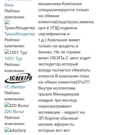
мошенники.Компания
банк
специализируется только
Рейтинг
на обмане
компании:
клиентов(недогрузы,замена
цен в УПД,подмена
ТрансКондитер
сертификатов и
Рейтинг
т.д.).Компания живет
компании:
только на кредиты в
банках. Не за горами
визит ОБЭПа.С авто ездит
1001 Тур
экспедитор,который
Рейтинг
всегда пытается обмануть
компании:
клиента.В компании план
на обман клиентов(5%)!!!!
1С-Вектро
Внутри коллектива
Рейтинг
грызня.Менеджерам
компании:
каждые три месяца
пересматривают
220 Вольт
мотивацию - кидают на
Рейтинг
ЗП.Короче обычные
компании:
мелкие аферисты
которые вот-вот