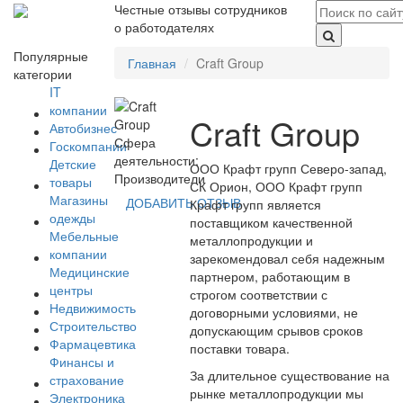
Честные отзывы сотрудников
о работодателях
Популярные
Главная
Craft Group
категории
IT
компании
Craft Group
Автобизнес
Сфера
Госкомпании
деятельности:
Детские
ООО Крафт групп Северо-запад,
Производители
товары
СК Орион, ООО Крафт групп
Магазины
ДОБАВИТЬ ОТЗЫВ
Крафт групп является
одежды
поставщиком качественной
Мебельные
металлопродукции и
компании
зарекомендовал себя надежным
Медицинские
партнером, работающим в
центры
строгом соответствии с
Недвижимость
договорными условиями, не
Строительство
допускающим срывов сроков
Фармацевтика
поставки товара.
Финансы и
За длительное существование на
страхование
рынке металлопродукции мы
Электроника