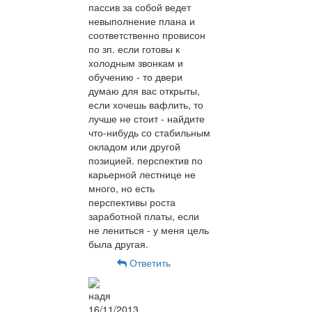
пассив за собой ведет
невыполнение плана и
соответственно провисон
по зп. если готовы к
холодным звонкам и
обучению - то двери
думаю для вас открыты,
если хочешь вафлить, то
лучше не стоит - найдите
что-нибудь со стабильным
окладом или другой
позицией. перспектив по
карьерной лестнице не
много, но есть
перспективы роста
заработной платы, если
не лениться - у меня цель
была другая.
Ответить
надя
16/11/2013