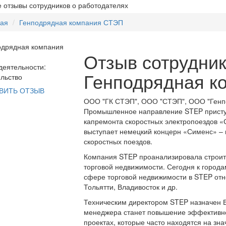
 отзывы сотрудников о работодателях
ная
Генподрядная компания СТЭП
Отзыв сотрудник
еятельности:
Генподрядная к
льство
ВИТЬ ОТЗЫВ
ООО "ГК СТЭП", ООО "СТЭП", ООО "Генп
Промышленное направление STEP приступ
капремонта скоростных электропоездов «С
выступает немецкий концерн «Сименс» –
скоростных поездов.
Компания STEP проанализировала строит
торговой недвижимости. Сегодня к город
сфере торговой недвижимости в STEP отн
Тольятти, Владивосток и др.
Техническим директором STEP назначен В
менеджера станет повышение эффективно
проектах, которые часто находятся на зн