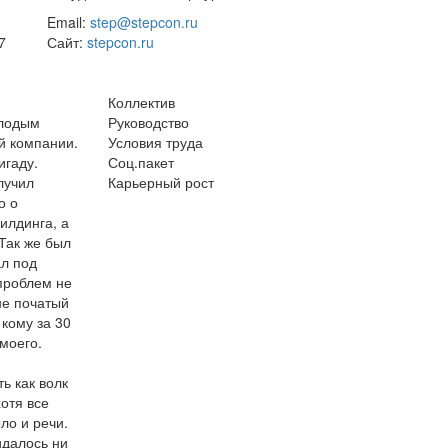
Email:
step@stepcon.ru
7
Сайт:
stepcon.ru
Коллектив
олодым
Руководство
й компании.
Условия труда
игаду.
Соц.пакет
лучил
Карьерный рост
о о
илдинга, а
Так же был
ал под
проблем не
не початый
 кому за 30
моего.
ь как волк
отя все
ыло и речи.
идалось ни