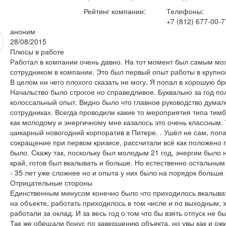
Рейтинг компании:
Телефоны:
+7 (812) 677-00-7
аноним
28/08/2015
Плюсы в работе
Работал в компании очень давно. На тот момент был самым м
сотрудником в компании. Это был первый опыт работы в крупно
В целом ни чего плохого сказать не могу. Я попал в хорошую бр
Начальство было строгое но справедливое. Буквально за год по
колоссальный опыт. Видно было что главное руководство думал
сотрудниках. Всегда проводили какие то мероприятия типа тимб
как молодому и энергичному мне казалось это очень классным. 
шикарный новогодний корпоратив в Питере. . Ушёл не сам, поп
сокращение при первом кризисе, рассчитали всё как положено 
было. Скажу так, поскольку был молодым 21 год, энергии было 
край, готов был вкалывать и больше. Но естественно остальным
- 35 лет уже сложнее но и опыта у них было на порядок больше 
Отрицательные стороны
Единственным минусом конечно было что приходилось вкалыват
на объекте, работать приходилось в том числе и по выходным, х
работали за оклад. И за весь год о том что бы взять отпуск не б
Так же обещали бонус по завершению объекта, но увы как и ож