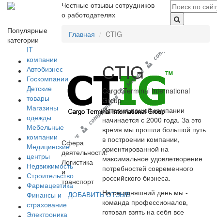
Честные отзывы сотрудников
о работодателях
Популярные
Главная
CTIG
категории
IT
компании
CTIG
Автобизнес
Госкомпании
Детские
Cargo Terminal International
товары
Group
Магазины
История нашей компании
одежды
начинается с 2000 года. За это
Мебельные
время мы прошли большой путь
компании
в построении компании,
Сфера
Медицинские
ориентированной на
деятельности:
центры
максимальное удовлетворение
Логистика
Недвижимость
потребностей современного
и
Строительство
российского бизнеса.
транспорт
Фармацевтика
На сегодняшний день мы -
ДОБАВИТЬ ОТЗЫВ
Финансы и
команда профессионалов,
страхование
готовая взять на себя все
Электроника