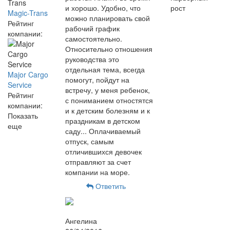
и хорошо. Удобно, что
рост
Magic-Trans
можно планировать свой
Рейтинг
рабочий график
компании:
самостоятельно.
Относительно отношения
руководства это
отдельная тема, всегда
Major Cargo
помогут, пойдут на
Service
встречу, у меня ребенок,
Рейтинг
с пониманием отностятся
компании:
и к детским болезням и к
Показать
праздникам в детском
еще
саду... Оплачиваемый
отпуск, самым
отличившихся девочек
отправляют за счет
компании на море.
Ответить
Ангелина