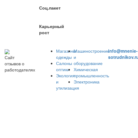
Соц.пакет
Карьерный
рост
Магазины
Машиностроение
info@mnenie-
одежды
и
sotrudnikov.r
Сайт
Салоны
оборудование
отзывов о
оптики
Химическая
работодателях
Экология
промышленность
и
Электроника
утилизация