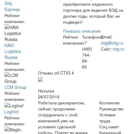
DHL
приобретаете надежного
Express
партнера для ведения ВЭД на
Рейтинг
долгие годы, который Вас не
компании:
подведет!
Показать описание
Рейтинг
Телефоны:
Email:
компании:
+7
ctig@ctig.ru
HAVI
(495)
Сайт:
ctig.ru
Logistics
744-
Russia
69-
Рейтинг
83
компании:
Отзывы об CTIG
4
LCM Group
Наталья
Рейтинг
28/07/2016
компании:
Работала декларантом,
Коллектив
сейчас продолжаю
Руководство
Loginof
сотрудничать с этой
Условия
Рейтинг
компанией уже на
труда
компании:
условиях сдельной
Соц.пакет
работы. Платят во время
Карьерный