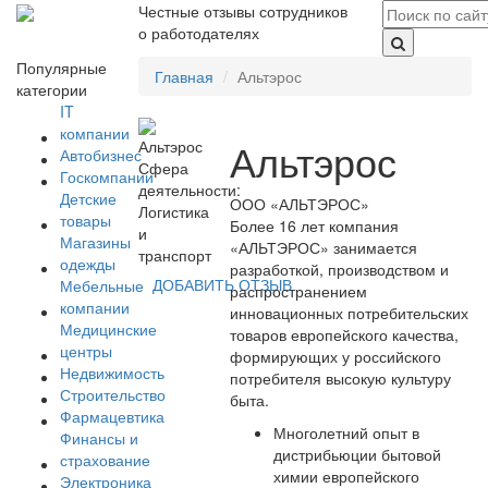
Честные отзывы сотрудников
о работодателях
Популярные
Главная
Альтэрос
категории
IT
компании
Альтэрос
Автобизнес
Сфера
Госкомпании
деятельности:
Детские
ООО «АЛЬТЭРОС»
Логистика
товары
Более 16 лет компания
и
Магазины
«АЛЬТЭРОС» занимается
транспорт
одежды
разработкой, производством и
ДОБАВИТЬ ОТЗЫВ
Мебельные
распространением
компании
инновационных потребительских
Медицинские
товаров европейского качества,
центры
формирующих у российского
Недвижимость
потребителя высокую культуру
Строительство
быта.
Фармацевтика
Многолетний опыт в
Финансы и
дистрибьюции бытовой
страхование
химии европейского
Электроника