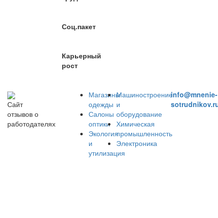
Соц.пакет
Карьерный
рост
Магазины
Машиностроение
info@mnenie-
одежды
и
sotrudnikov.r
Сайт
Салоны
оборудование
отзывов о
оптики
Химическая
работодателях
Экология
промышленность
и
Электроника
утилизация