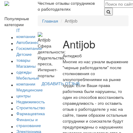
Честные отзывы сотрудников
о работодателях
Популярные
Главная
Antijob
категории
IT
компании
Antijob
Автобизнес
Сфера
Госкомпании
деятельности:
Детские
Антиджоб
Издательства,
товары
Многие из нас узнали выражение
пресса,
Магазины
"черные работодатели" после
Интернет-
одежды
столкновения со
порталы
Мебельные
злоупотреблениями на рынке
ДОБАВИТЬ ОТЗЫВ
компании
труда. Если Ваши права
Медицинские
работника были нарушены, то
центры
один из способов восстановить
Недвижимость
справедливость - это оставить
Строительство
отзыв о работодателе у нас на
Фармацевтика
сайте, таким образом остальные
Финансы и
сотрудники и соискатели будут
страхование
предупреждены о нарушениях
Электроника
трудового законодательства в