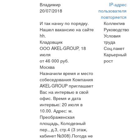
Владимир
IP-адрес
20/07/2018
пользователя
повторяется
И так начну по порядку.
Коллектив
Нашел вакансию на сайте
Руководство
hh.
Условия
Кладовщик
труда
ООО AKEL-GROUP, 18
Соц.пакет
июля
Карьерный
от 46 000 руб.
рост
Москва
Назначили время и место
собеседования Компания
AKEL-GROUP приглашает
Вас на интервью в свой
офис. Время и дата
интервью: 20 июля в
10.00. Адрес: м.
Преображенская
площадь, Колодезный
пер., д.3, стр.4 (3 этаж,
кабинет №308).Погода не