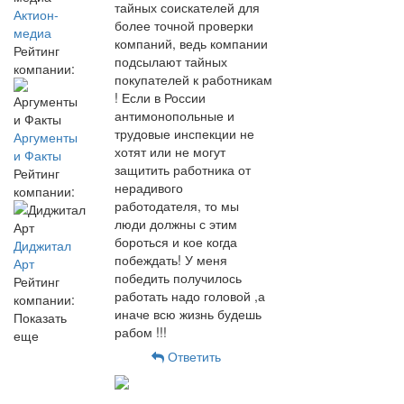
тайных соискателей для
Актион-
более точной проверки
медиа
компаний, ведь компании
Рейтинг
подсылают тайных
компании:
покупателей к работникам
! Если в России
антимонопольные и
трудовые инспекции не
Аргументы
хотят или не могут
и Факты
защитить работника от
Рейтинг
нерадивого
компании:
работодателя, то мы
люди должны с этим
бороться и кое когда
Диджитал
побеждать! У меня
Арт
победить получилось
Рейтинг
работать надо головой ,а
компании:
иначе всю жизнь будешь
Показать
рабом !!!
еще
Ответить