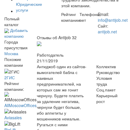
Юридические
этой компании.
услуги
Рейтинг
Телефоны:
Email:
Полный
компании:
нет
info@antijob.net
каталог
Сайт:
Добавить
antijob.net
компанию
Отзывы об Antijob
32
Города
присутствия
Москва
Работодатель
Похожие
21/11/2019
компании
Антиджоб один из сайтов-
Коллектив
вымогателей бабла с
Руководство
2ГИС
наивных
Условия
Рейтинг
предпринимателей, на
труда
компании:
которых сам же гонит
Соц.пакет
чернуху. Будете платить
Карьерный
за удаление негатива,
рост
AllMoscowOffices
чернухи будет больше,
ибо аппетиты у
Aviasales
мошенников немалые.
Ругаться с ними
BigLift