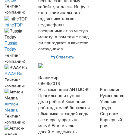
бесполезно, поэтому
Рейтинг
забейте, коллеги. Инфу с
компании:
этого криминального
гадюшника только
недоцефалы
IntheTOP
воспринимают за чистую
монету, а вам такие вряд
ли пригодятся в качестве
Russia
сотрудников.
Today
Рейтинг
Ответить
компании:
RWAY.Ru
Владимир
Рейтинг
09/08/2018
компании:
Я за компанию ANTIJOB!!!
Коллектив
Правильное и нужное
Руководство
дело ребята! Компании
Условия
Актион
работодателей борзеют и
труда
Медиа
обманывают людей ведь
Соц.пакет
Рейтинг
все и сразу врать не
Карьерный
компании:
могут! Есть мысль
рост
давайте подсылать