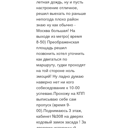
летная дождь, ну и пусть
настроение отличное,
решил выехать по раньше
непогода плохо район
знаю ну как обычно -
Москва большая! На
выходе из метро( время
8-50) Преображенская
площадь решил
позвонить хотел уточнить
как двигаться по
маршруту, гудки проходят
на той стороне ноль
эмоций! Ну ладно думаю
наверно нет ни кого
собеседование к 10-00
успеваю.Прохожу на КПП
выписываю себе сам
пропуск (время 9-
00).Поднимаюсь 3 этаж,
кабинет №308 на дверях
кодовый замок засада ! За
дверями истеричный