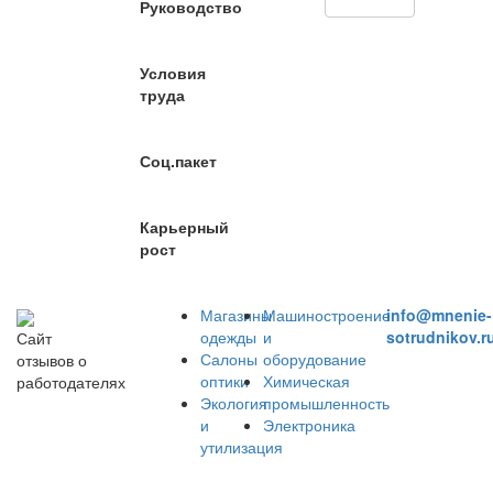
Руководство
Условия
труда
Соц.пакет
Карьерный
рост
Магазины
Машиностроение
info@mnenie-
одежды
и
sotrudnikov.r
Сайт
Салоны
оборудование
отзывов о
оптики
Химическая
работодателях
Экология
промышленность
и
Электроника
утилизация