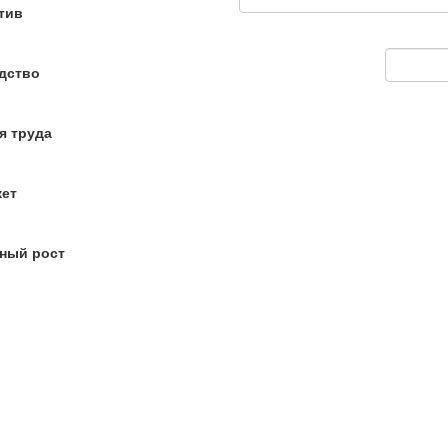
тив
дство
я труда
кет
ный рост