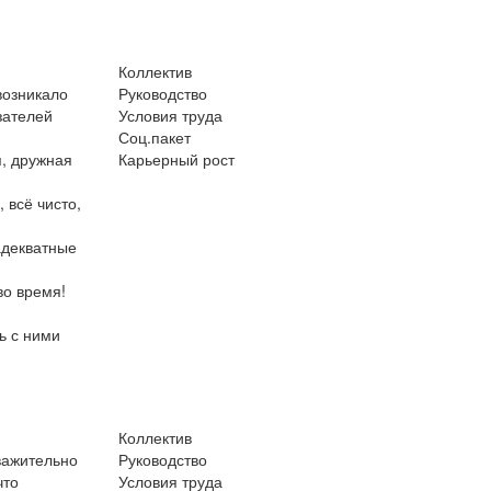
Коллектив
возникало
Руководство
зателей
Условия труда
Соц.пакет
я, дружная
Карьерный рост
 всё чисто,
адекватные
во время!
ь с ними
Коллектив
важительно
Руководство
что
Условия труда