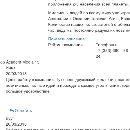
приложения 2/3 населения всей планеты.
Миллионы людей по всему миру уже играю
Австралии и Океании, включая Азию, Евр
Количество наших пользователей стабильн
час, ведь мы постоянно радуем их новым
Показать описание
Рейтинг компании:
Телефоны:
+7 (383) 380 - 36 
24
 об Academ Media
13
Инна
20/03/2018
Ценю работу в компании. Тут очень дружеский коллектив, все м
позитивные, полные идей и приходить каждое утро к таким людя
большое удовольствие
Ответить
Byyf
20/03/2018
Работаю в компании уже полгода, за это время еще ни разу не 