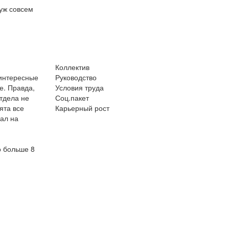
 уж совсем
Коллектив
 интересные
Руководство
е. Правда,
Условия труда
отдела не
Соц.пакет
ята все
Карьерный рост
ал на
о больше 8