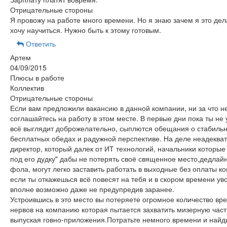
Отрицательные стороны
Я провожу на работе много времени. Но я знаю зачем я это де
хочу научиться. Нужно быть к этому готовым.
Ответить
Артем
04/09/2015
Плюсы в работе
Коллектив
Отрицательные стороны
Если вам предложили вакансию в данной компании, ни за что н
соглашайтесь на работу в этом месте. В первые дни пока ты не
всё выглядит доброжелательно, сыплются обещания о стабильн
бесплатных обедах и радужной перспективе. На деле неадеква
директор, который далек от ИТ технологий, начальники которые
под его дудку" дабы не потерять своё священное место,дедлай
фола, могут легко заставить работать в выходные без оплаты ко
если ты откажешься всё повесят на тебя и в скором времени уво
вполне возможно даже не предупредив заранее.
Устроившись в это место вы потеряете огромное количество вр
нервов на компанию которая пытается захватить мизерную част
выпуская говно-приложения.Потратьте немного времени и найд