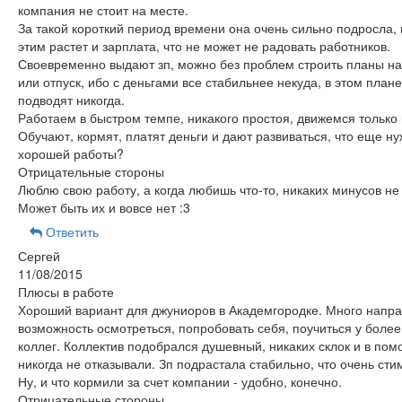
компания не стоит на месте.
За такой короткий период времени она очень сильно подросла, 
этим растет и зарплата, что не может не радовать работников.
Своевременно выдают зп, можно без проблем строить планы н
или отпуск, ибо с деньгами все стабильнее некуда, в этом плане
подводят никогда.
Работаем в быстром темпе, никакого простоя, движемся только 
Обучают, кормят, платят деньги и дают развиваться, что еще н
хорошей работы?
Отрицательные стороны
Люблю свою работу, а когда любишь что-то, никаких минусов не
Может быть их и вовсе нет :3
Ответить
Сергей
11/08/2015
Плюсы в работе
Хороший вариант для джуниоров в Академгородке. Много напра
возможность осмотреться, попробовать себя, поучиться у боле
коллег. Коллектив подобрался душевный, никаких склок и в по
никогда не отказывали. Зп подрастала стабильно, что очень сти
Ну, и что кормили за счет компании - удобно, конечно.
Отрицательные стороны