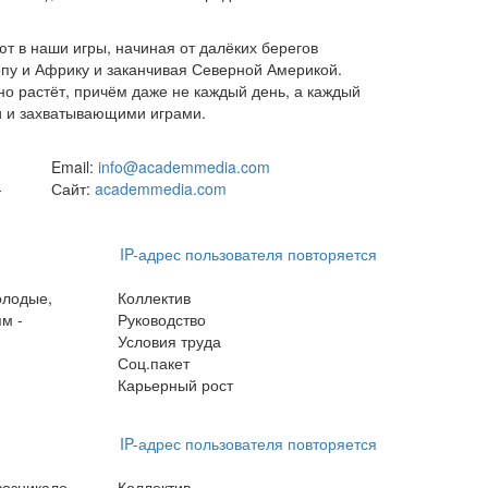
т в наши игры, начиная от далёких берегов
опу и Африку и заканчивая Северной Америкой.
о растёт, причём даже не каждый день, а каждый
и и захватывающими играми.
Email:
info@academmedia.com
-
Сайт:
academmedia.com
IP-адрес пользователя повторяется
олодые,
Коллектив
м -
Руководство
Условия труда
Соц.пакет
Карьерный рост
IP-адрес пользователя повторяется
возникало
Коллектив