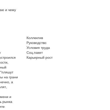
лаю и чему
Коллектив
Руководство
Условия труда
е
Соц.пакет
 устроился
Карьерный рост
ости,
тный
 "пляшут
ны на грани
нечно, а
лят,
емени и
ь рынка
ите