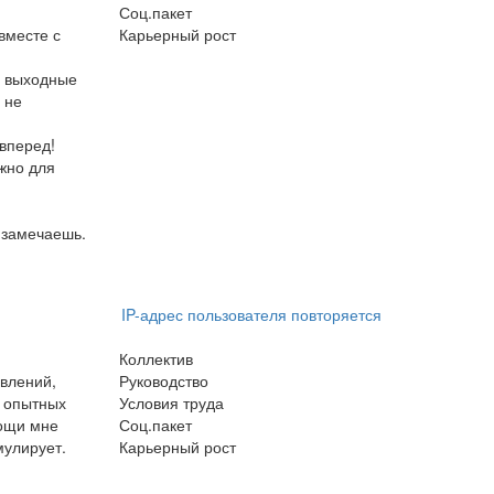
Соц.пакет
вместе с
Карьерный рост
а выходные
 не
вперед!
ужно для
 замечаешь.
IP-адрес пользователя повторяется
Коллектив
влений,
Руководство
е опытных
Условия труда
мощи мне
Соц.пакет
мулирует.
Карьерный рост