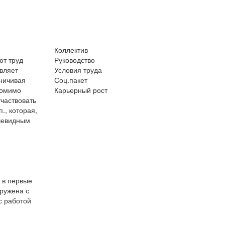
Коллектив
ют труд
Руководство
вляет
Условия труда
аничивая
Соц.пакет
помимо
Карьерный рост
частвовать
., которая,
очевидным
 в первые
гружена с
с работой