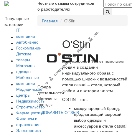
Честные отзывы сотрудников
о работодателях
Популярные
Главная
O'Stin
категории
IT
компании
O'Stin
Автобизнес
Госкомпании
Детские
Остин
товары
Мы уже более 10 лет помогаем
Магазины
людям в создании
одежды
индивидуального образа с
Мебельные
помощью широких возможностей
компании
стиля casual – стиля, который
Сфера
Медицинские
любим и в котором живем.
деятельности:
центры
Магазины
O’STIN – это:
Недвижимость
одежды
Строительство
международный бренд,
ДОБАВИТЬ ОТЗЫВ
Фармацевтика
предлагающий широкий
Финансы и
выбор одежды и
страхование
аксессуаров в стиле casual
Электроника
для женщин, мужчин и