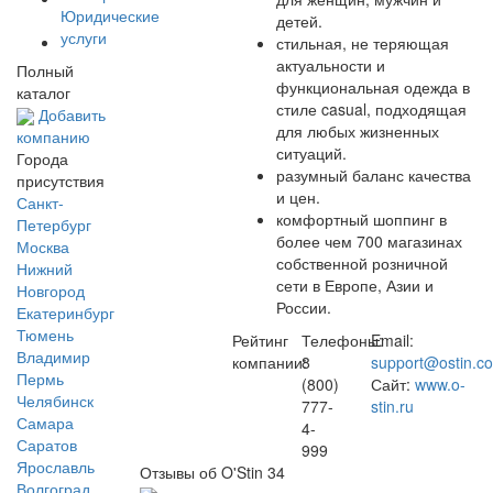
Юридические
детей.
услуги
стильная, не теряющая
актуальности и
Полный
функциональная одежда в
каталог
стиле casual, подходящая
Добавить
для любых жизненных
компанию
ситуаций.
Города
разумный баланс качества
присутствия
и цен.
Санкт-
комфортный шоппинг в
Петербург
более чем 700 магазинах
Москва
собственной розничной
Нижний
сети в Европе, Азии и
Новгород
России.
Екатеринбург
Тюмень
Рейтинг
Телефоны:
Email:
Владимир
компании:
8
support@ostin.c
Пермь
(800)
Сайт:
www.o-
Челябинск
777-
stin.ru
Самара
4-
Саратов
999
Ярославль
Отзывы об O'Stin
34
Волгоград