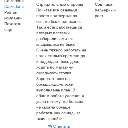
Отрицательные стороны
Соц.пакет
Calzedonia
Почитав все отзывы,я
Карьерный
Рейтинг
просто подтверждала
рост
компании:
все,что было написано.
Показать
Так и есть работаешь за
еще
пятерых,поставки
разбирали сами т.к
кладовщика не было.
Очень тяжело работать на
ногах столько времени,да
и надоедает весь день
ходить по магазину
складывать стопки.
Зарплата тоже не
большая,даже если
выполняешь план. В
общем работа ужасная,я
ушла потому что больше
не смогла больше
работать как лошадь за
такие копейки.
Ответить