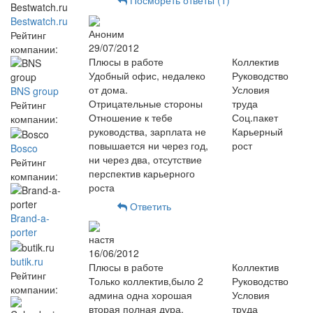
Посмореть ответы (1)
Bestwatch.ru
Аноним
Рейтинг
29/07/2012
компании:
Плюсы в работе
Коллектив
Удобный офис, недалеко
Руководство
от дома.
Условия
BNS group
Отрицательные стороны
труда
Рейтинг
Отношение к тебе
Соц.пакет
компании:
руководства, зарплата не
Карьерный
повышается ни через год,
рост
Bosco
ни через два, отсутствие
Рейтинг
перспектив карьерного
компании:
роста
Ответить
Brand-a-
porter
настя
16/06/2012
butik.ru
Плюсы в работе
Коллектив
Рейтинг
Только коллектив,было 2
Руководство
компании:
админа одна хорошая
Условия
вторая полная дура.
труда