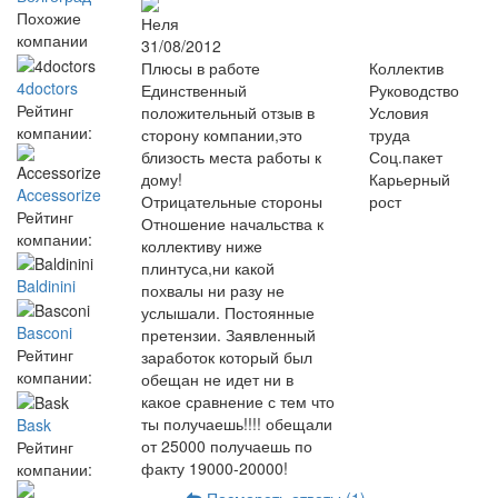
Похожие
Неля
компании
31/08/2012
Плюсы в работе
Коллектив
4doctors
Единственный
Руководство
Рейтинг
положительный отзыв в
Условия
компании:
сторону компании,это
труда
близость места работы к
Соц.пакет
дому!
Карьерный
Accessorize
Отрицательные стороны
рост
Рейтинг
Отношение начальства к
компании:
коллективу ниже
плинтуса,ни какой
Baldinini
похвалы ни разу не
услышали. Постоянные
Basconi
претензии. Заявленный
Рейтинг
заработок который был
компании:
обещан не идет ни в
какое сравнение с тем что
ты получаешь!!!! обещали
Bask
от 25000 получаешь по
Рейтинг
факту 19000-20000!
компании: