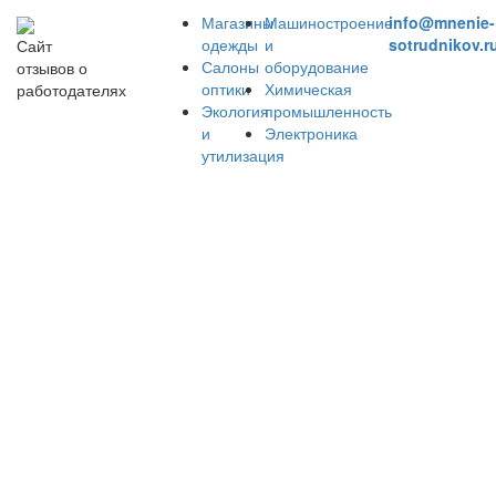
Магазины
Машиностроение
info@mnenie-
одежды
и
sotrudnikov.r
Сайт
Салоны
оборудование
отзывов о
оптики
Химическая
работодателях
Экология
промышленность
и
Электроника
утилизация