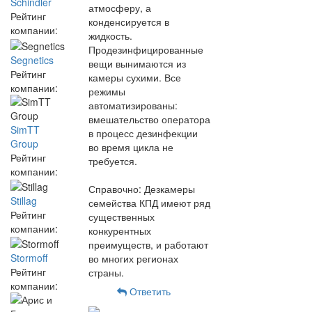
Schindler
атмосферу, а
Рейтинг
конденсируется в
компании:
жидкость.
Продезинфицированные
Segnetics
вещи вынимаются из
Рейтинг
камеры сухими. Все
компании:
режимы
автоматизированы:
вмешательство оператора
SimTT
в процесс дезинфекции
Group
во время цикла не
Рейтинг
требуется.
компании:
Справочно: Дезкамеры
Stillag
семейства КПД имеют ряд
Рейтинг
существенных
компании:
конкурентных
преимуществ, и работают
Stormoff
во многих регионах
Рейтинг
страны.
компании:
Ответить