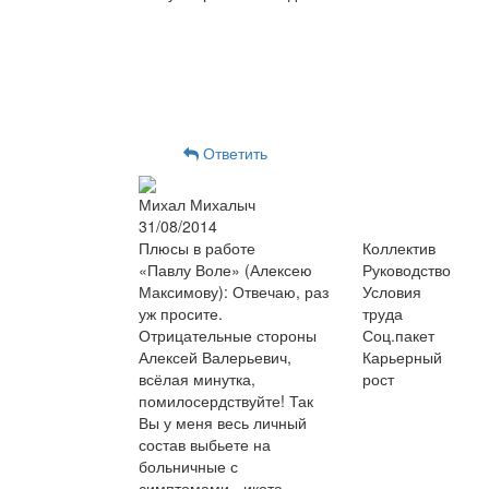
Ответить
Михал Михалыч
31/08/2014
Плюсы в работе
Коллектив
«Павлу Воле» (Алексею
Руководство
Максимову): Отвечаю, раз
Условия
уж просите.
труда
Отрицательные стороны
Соц.пакет
Алексей Валерьевич,
Карьерный
всёлая минутка,
рост
помилосердствуйте! Так
Вы у меня весь личный
состав выбьете на
больничные с
симптомами - икота,