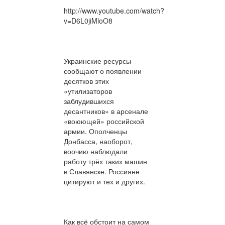
http://www.youtube.com/watch?
v=D6L0jiMloO8
Украинские ресурсы
сообщают о появлении
десятков этих
«утилизаторов
заблудившихся
десантников» в арсенале
«воюющей» российской
армии. Ополченцы
Донбасса, наоборот,
воочию наблюдали
работу трёх таких машин
в Славянске. Россияне
цитируют и тех и других.
Как всё обстоит на самом