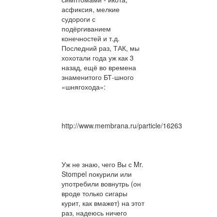
асфиксия, мелкие
судороги с
подёргиванием
конечностей и т.д.
Последний раз, ТАК, мы
хохотали года уж как 3
назад, ещё во времена
знаменитого БТ-шного
«шнягохода»:
http://www.membrana.ru/particle/16263
Уж не знаю, чего Вы с Mr.
Stompel покурили или
употребили вовнутрь (он
вроде только сигары
курит, как вмажет) на этот
раз, надеюсь ничего