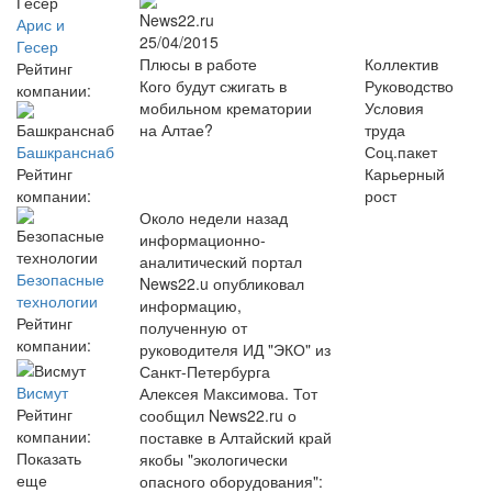
News22.ru
Арис и
25/04/2015
Гесер
Плюсы в работе
Коллектив
Рейтинг
Кого будут сжигать в
Руководство
компании:
мобильном крематории
Условия
на Алтае?
труда
Соц.пакет
Башкранснаб
Карьерный
Рейтинг
рост
компании:
Около недели назад
информационно-
аналитический портал
Безопасные
News22.u опубликовал
технологии
информацию,
Рейтинг
полученную от
компании:
руководителя ИД "ЭКО" из
Санкт-Петербурга
Висмут
Алексея Максимова. Тот
Рейтинг
сообщил News22.ru о
компании:
поставке в Алтайский край
Показать
якобы "экологически
еще
опасного оборудования":