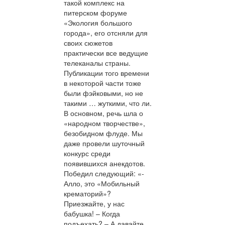
такой комплекс на
питерском форуме
«Экология большого
города», его отсняли для
своих сюжетов
практически все ведущие
телеканалы страны.
Публикации того времени
в некоторой части тоже
были фэйковыми, но не
такими … жуткими, что ли.
В основном, речь шла о
«народном творчестве»,
безобидном флуде. Мы
даже провели шуточный
конкурс среди
появившихся анекдотов.
Победил следующий: «-
Алло, это «Мобильный
крематорий»?
Приезжайте, у нас
бабушка! – Когда
подъехать? – А давайте