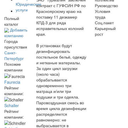
Юридические
контракт с ГУФСИН РФ по
Руководство
услуги
Красноярскому краю на
Условия
поставку 11 дезкамер
труда
Полный
КПД-3 для ряда
Соц.пакет
каталог
исправительных колоний
Карьерный
Добавить
края.
рост
компанию
Города
В установках будут
присутствия
дезинфицировать
Санкт-
постельное бельё, одежду
Петербург
и нетканые материалы.
Похожие
За один цикл загрузки
компании
(около часа)
обрабатывается
Faurecia
одновременно три
Рейтинг
матраца и/или три
компании:
подушки и три одеяла.
Паровоздушная смесь во
Schaller
время цикла дезинфекции
Рейтинг
распределяется
компании:
равномерно: не
выбрасывается в