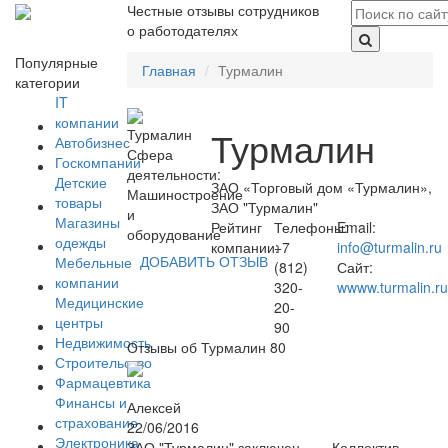
Честные отзывы сотрудников
о работодателях
Популярные
Главная
Турмалин
категории
IT
компании
Турмалин
Автобизнес
Сфера
Госкомпании
деятельности:
Детские
ЗАО «Торговый дом «Турмалин»,
Машиностроение
товары
ЗАО "Турмалин"
и
Магазины
Рейтинг
Телефоны:
Email:
оборудование
одежды
компании:
+7
info@turmalin.ru
ДОБАВИТЬ ОТЗЫВ
Мебельные
(812)
Сайт:
компании
320-
wwww.turmalin.ru
Медицинские
20-
центры
90
Недвижимость
Отзывы об Турмалин
80
Строительство
Фармацевтика
Финансы и
Алексей
страхование
22/06/2016
Электроника
ЗАО "Турмалин" заключен
Коллектив